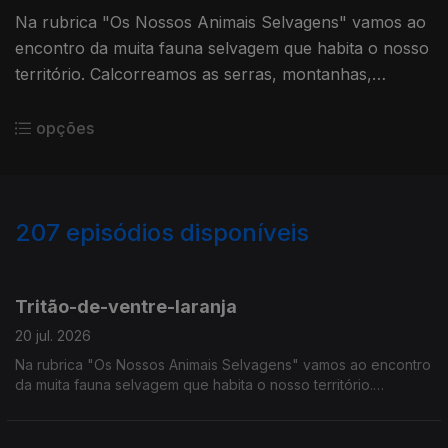
Na rubrica "Os Nossos Animais Selvagens" vamos ao
encontro da muita fauna selvagem que habita o nosso
território. Calcorreamos as serras, montanhas,
"estepes" ou zonas húmidas, à procura de vida
selvagem em Portugal.
opções
207
episódios disponíveis
926578
907782
883441
843391
822215
801107
768822
745835
724875
Tritão-de-ventre-laranja
20 jul. 2026
Na rubrica "Os Nossos Animais Selvagens" vamos ao encontro
da muita fauna selvagem que habita o nosso território.
Calcorreamos as serras, montanhas, "estepes" ou zonas
húmidas, à procura de vida selvagem em Portugal.