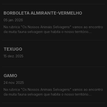
Calcorreamos as serras, montanhas, "estepes" ou zonas
húmidas, à procura de vida selvagem em Portugal.
BORBOLETA ALMIRANTE-VERMELHO
05 jan. 2026
Na rubrica "Os Nossos Animais Selvagens" vamos ao encontro
da muita fauna selvagem que habita o nosso território.
Calcorreamos as serras, montanhas, "estepes" ou zonas
húmidas, à procura de vida selvagem em Portugal.
TEXUGO
15 dez. 2025
GAMO
24 nov. 2025
Na rubrica "Os Nossos Animais Selvagens" vamos ao encontro
da muita fauna selvagem que habita o nosso território.
Calcorreamos as serras, montanhas, "estepes" ou zonas
húmidas, à procura de vida selvagem em Portugal.