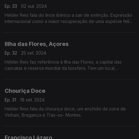
Ep. 33
02 out. 2024
Hélder Reis fala do lince ibérico a sair de extinção. Expressão
internacional como a maior recuperação de uma espécie felina
em todo o mundo.
IIlha das Flores, Açores
Ep. 32
25 set. 2024
Hélder Reis faz referência à Ilha das Flores, a capital das
cascatas e reserva mundial da biosfera. Tem um local
paradisíaco, o Poço da Ribeira do Ferreiro.
Chouriça Doce
Ep. 31
18 set. 2024
Hélder Reis fala da chouriça doce, um enchido da zona de
Vinhais, Bragança e Trás-os- Montes.
Francisco Lázaro