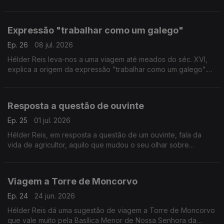
lê hoje a poesia.
Expressão "trabalhar como um galego"
Ep. 26
08 jul. 2026
Hélder Reis leva-nos a uma viagem até meados do séc. XVI,
explica a origem da expressão "trabalhar como um galego".
Aprendizagem com as abelhas enquanto apicultor que se
possa aplicar à forma como vivemos em sociedade.
Resposta a questão de ouvinte
Ep. 25
01 jul. 2026
Hélder Reis, em resposta a questão de um ouvinte, fala da
vida de agricultor, aquilo que mudou o seu olhar sobre
Portugal real.
Viagem a Torre de Moncorvo
Ep. 24
24 jun. 2026
Hélder Reis dá uma sugestão de viagem a Torre de Moncorvo
que vale muito pela Basílica Menor de Nossa Senhora da