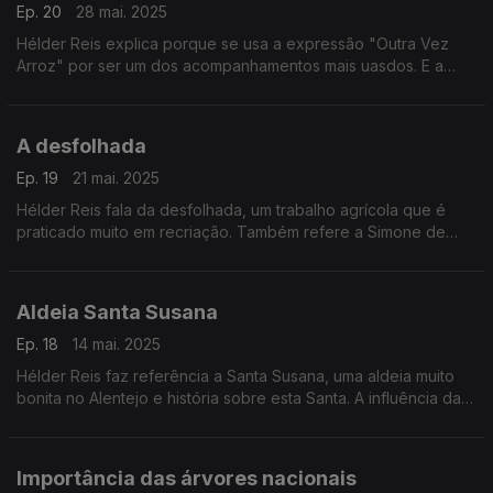
Ep. 20
28 mai. 2025
Hélder Reis explica porque se usa a expressão "Outra Vez
Arroz" por ser um dos acompanhamentos mais uasdos. E a
maior característica que nos distingue dos outros povos.
A desfolhada
Ep. 19
21 mai. 2025
Hélder Reis fala da desfolhada, um trabalho agrícola que é
praticado muito em recriação. Também refere a Simone de
Oliveira que representou Portugal em Madrid com a canção
"Desfolhada Portuguesa".
Aldeia Santa Susana
Ep. 18
14 mai. 2025
Hélder Reis faz referência a Santa Susana, uma aldeia muito
bonita no Alentejo e história sobre esta Santa. A influência da
Sofia de Melo Breyner Anderson nas rubricas e livros.
Importância das árvores nacionais