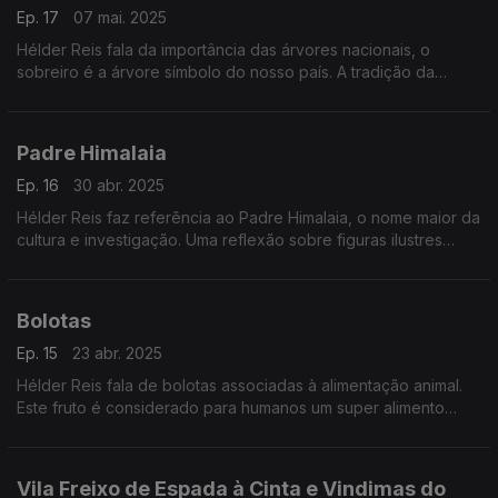
Ep. 17
07 mai. 2025
Hélder Reis fala da importância das árvores nacionais, o
sobreiro é a árvore símbolo do nosso país. A tradição da
apicultura em Portugal.
Padre Himalaia
Ep. 16
30 abr. 2025
Hélder Reis faz referência ao Padre Himalaia, o nome maior da
cultura e investigação. Uma reflexão sobre figuras ilustres
portuguesas e das aldeias resistentes à tradição que merecem
ser visitadas.
Bolotas
Ep. 15
23 abr. 2025
Hélder Reis fala de bolotas associadas à alimentação animal.
Este fruto é considerado para humanos um super alimento
relacionado com o cancro e alzheimer. Também refere como
se distingue um lugar valente.
Vila Freixo de Espada à Cinta e Vindimas do