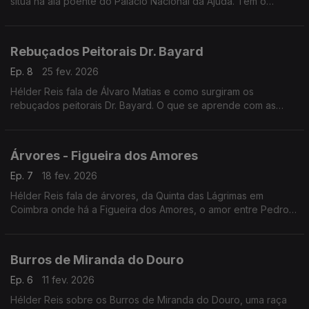
situa na ala poente do Palácio Nacional da Ajuda. Tem o
espólio da antiga Casa Real portuguesa. Histórias simples para
pessoas sem palco.
Rebuçados Peitorais Dr. Bayard
Ep. 8
25 fev. 2026
Hélder Reis fala de Álvaro Matias e como surgiram os
rebuçados peitorais Dr. Bayard. O que se aprende com as
abelhas sobre os portugueses.
Árvores - Figueira dos Amores
Ep. 7
18 fev. 2026
Hélder Reis fala de árvores, da Quinta das Lágrimas em
Coimbra onde há a Figueira dos Amores, o amor entre Pedro e
Inês e a Fonte das Lágrimas.
Burros de Miranda do Douro
Ep. 6
11 fev. 2026
Hélder Reis sobre os Burros de Miranda do Douro, uma raça