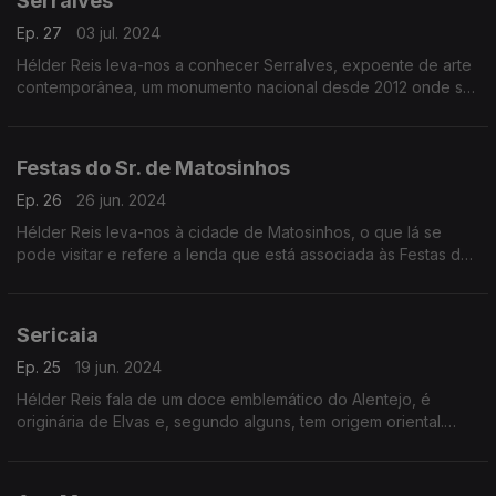
Serralves
Ep. 27
03 jul. 2024
Hélder Reis leva-nos a conhecer Serralves, expoente de arte
contemporânea, um monumento nacional desde 2012 onde se
pode visitar os passadiços, a Casa de Chá e a Casa de
Serralves.
Festas do Sr. de Matosinhos
Ep. 26
26 jun. 2024
Hélder Reis leva-nos à cidade de Matosinhos, o que lá se
pode visitar e refere a lenda que está associada às Festas do
Senhor de Matosinhos.
Sericaia
Ep. 25
19 jun. 2024
Hélder Reis fala de um doce emblemático do Alentejo, é
originária de Elvas e, segundo alguns, tem origem oriental.
Pode dizer-se de três formas, sericaia, sericá ou cericá.