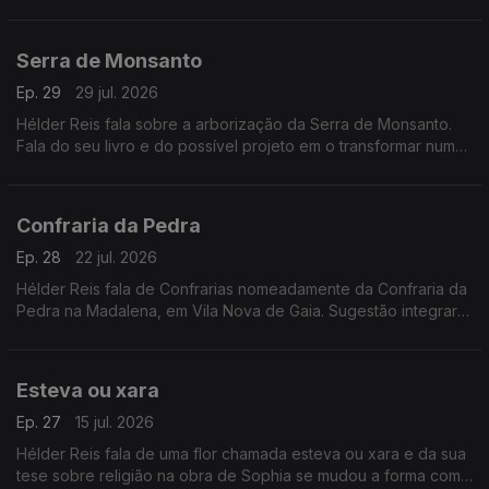
muito do empresário José Teixeira. Responde a um ouvinte
sobre rubrica específica para a comunidade portuguesa.
Serra de Monsanto
Ep. 29
29 jul. 2026
Hélder Reis fala sobre a arborização da Serra de Monsanto.
Fala do seu livro e do possível projeto em o transformar numa
série documental.
Confraria da Pedra
Ep. 28
22 jul. 2026
Hélder Reis fala de Confrarias nomeadamente da Confraria da
Pedra na Madalena, em Vila Nova de Gaia. Sugestão integrar o
seu cão nos seus projetos.
Esteva ou xara
Ep. 27
15 jul. 2026
Hélder Reis fala de uma flor chamada esteva ou xara e da sua
tese sobre religião na obra de Sophia se mudou a forma como