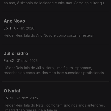
ao ano, é símbolo de lealdade e otimismo. Como apicultor que
é o que mais o fascina nas abelhas.
Ano Novo
Ep. 1
07 jan. 2026
Hélder Reis fala do Ano Novo e como costuma festejar.
Júlio Isidro
Ep. 42
31 dez. 2025
Hélder Reis fala de Júlio Isidro, uma figura importante,
reconhecido como um dos mais bem sucedidos profissionais
da televisão portuguesa.
O Natal
Ep. 41
24 dez. 2025
Hélder Reis fala do Natal, como tem sido nos anos anteriores,
uma tradição que reúne a família.