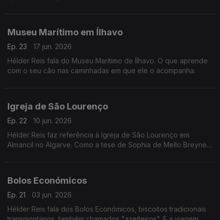
Assunção . E se as redes sociais o influenciam.
Museu Marítimo em Ílhavo
Ep. 23
17 jun. 2026
Hélder Reis fala do Museu Marítimo de Ílhavo. O que aprende
com o seu cão nas caminhadas em que ele o acompanha.
Igreja de São Lourenço
Ep. 22
10 jun. 2026
Hélder Reis faz referência à Igreja de São Lourenço em
Almancil no Algarve. Como a tese de Sophia de Mello Breyner
influenciou o seu olhar espiritual sobre o quotidiano.
Bolos Económicos
Ep. 21
03 jun. 2026
Hélder Reis fala dos Bolos Económicos, biscoitos tradicionais
transmontanos, também chamados "azeiteiros". E a viagem