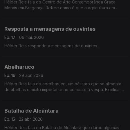
Hélder Reis fala do Centro de Arte Contemporânea Graça
Morais em Bragança. Refere como é que a agricultura em
Trás-os-Montes lhe mudou a vida e o seu olhar sobre o país.
Resposta a mensagens de ouvintes
Ep. 17
06 mai. 2026
Hélder Reis responde a mensagens de ouvintes.
Abelharuco
Ep. 16
29 abr. 2026
Hélder Reis fala do aberlharuco, um pássaro que se alimenta
de abelhas e muito importante no combate à vespa. Expilica se
alguma vez, ao viajar se comoveu com terras ou com pessoas.
Batalha de Alcântara
Ep. 15
22 abr. 2026
Hélder Reis fala da Batalha de Alcântara que durou algumas