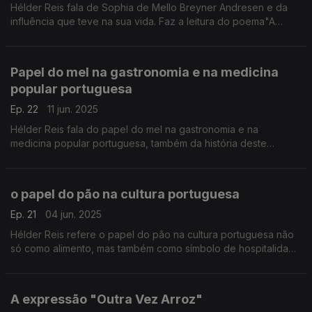
Hélder Reis fala de Sophia de Mello Breyner Andresen e da
influência que teve na sua vida. Faz a leitura do poema"A
Forma Justa" da autoria da referida poetisa portuguesa
Papel do mel na gastronomia e na medicina
popular portuguesa
Ep. 22
11 jun. 2025
Hélder Reis fala do papel do mel na gastronomia e na
medicina popular portuguesa, também da história deste
alimento tão rico.
o papel do pão na cultura portuguesa
Ep. 21
04 jun. 2025
Hélder Reis refere o papel do pão na cultura portuguesa não
só como alimento, mas também como símbolo de hospitalidade
e comunhão.
A expressão "Outra Vez Arroz"