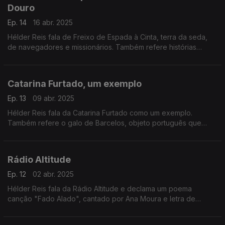
Douro
Ep. 14
16 abr. 2025
Hélder Reis fala de Freixo de Espada à Cinta, terra da seda,
de navegadores e missionários. Também refere histórias
interessantes por trás das vindimas do Douro.
Catarina Furtado, um exemplo
Ep. 13
09 abr. 2025
Hélder Reis fala da Catarina Furtado como um exemplo.
Também refere o galo de Barcelos, objeto português que
melhor conta uma história, a tradição de um povo.
Rádio Altitude
Ep. 12
02 abr. 2025
Hélder Reis fala da Rádio Altitude e declama um poema
canção "Fado Alado", cantado por Ana Moura e letra de
Pedro Abrunhosa.