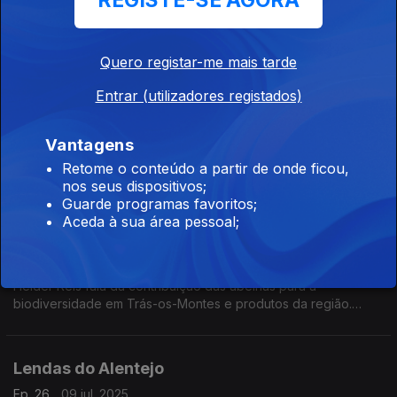
REGISTE-SE AGORA
incêndios. Explica como prepara os programas.
Quero registar-me mais tarde
Festa Popular
Entrar (utilizadores registados)
Ep. 28
17 set. 2025
Hélder Reis fala de uma festa popular surpreendente que já
Vantagens
visitou em Portugal.
Retome o conteúdo a partir de onde ficou,
nos seus dispositivos;
Guarde programas favoritos;
Biodiversidade, produtos e autores
Aceda à sua área pessoal;
portugueses
Ep. 27
10 set. 2025
Hélder Reis fala da contribuição das abelhas para a
biodiversidade em Trás-os-Montes e produtos da região.
Tese sobre religião, preservação das abelhas e autores
portugueses. Percurso pedestre com beleza e história.
Lendas do Alentejo
Ep. 26
09 jul. 2025