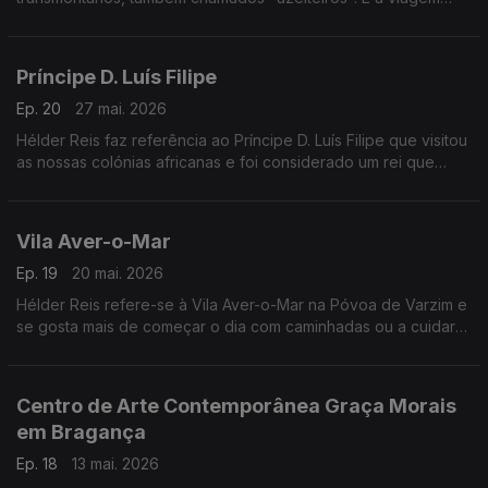
dentro de Portugal que mais o emocionou, enquanto escrevia
o livro Viagens na Nação Valente.
Príncipe D. Luís Filipe
Ep. 20
27 mai. 2026
Hélder Reis faz referência ao Príncipe D. Luís Filipe que visitou
as nossas colónias africanas e foi considerado um rei que
nunca reinou. Explica como concilia a televisão, os livros, a
apicultura e o ginásio.
Vila Aver-o-Mar
Ep. 19
20 mai. 2026
Hélder Reis refere-se à Vila Aver-o-Mar na Póvoa de Varzim e
se gosta mais de começar o dia com caminhadas ou a cuidar
das abelhas.
Centro de Arte Contemporânea Graça Morais
em Bragança
Ep. 18
13 mai. 2026