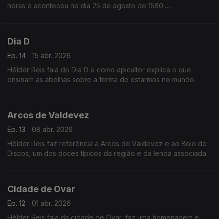
horas e aconteceu no dia 25 de agosto de 1580.
Respondendo a uma questão, explica se sente que a
televisão é uma espécie de país ou uma casa.
Dia D
Ep. 14
15 abr. 2026
Hélder Reis fala do Dia D e como apicultor explica o que
ensinam as abelhas sobre a forma de estarmos no mundo.
Arcos de Valdevez
Ep. 13
08 abr. 2026
Hélder Reis faz referência a Arcos de Valdevez e ao Bolo de
Discos, um dos doces típicos da região e da lenda associada
a esta iguaria. E explica se viver ou trabalhar na terra muda
mais a pessoa ou revela o que era.
Cidade de Ovar
Ep. 12
01 abr. 2026
Hélder Reis fala da cidade de Ovar, faz uma homenagem e