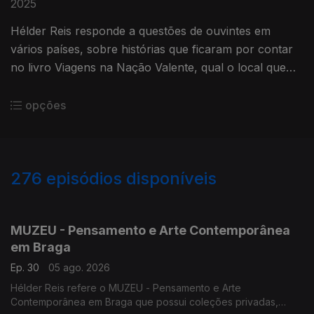
2025
Hélder Reis responde a questões de ouvintes em
vários países, sobre histórias que ficaram por contar
no livro Viagens na Nação Valente, qual o local que
recomendaria em Portugal para visitar e exemplos de
produtos locais.
opções
276
episódios disponíveis
922773
904289
888791
849201
829178
811900
770905
755084
734034
MUZEU - Pensamento e Arte Contemporânea
em Braga
Ep. 30
05 ago. 2026
Hélder Reis refere o MUZEU - Pensamento e Arte
Contemporânea em Braga que possui coleções privadas,