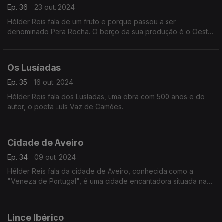
Ep. 36
23 out. 2024
Hélder Reis fala de um fruto e porque passou a ser
denominado Pera Rocha. O berço da sua produção é o Oeste
e tem certificação DOP, mas a sua popularidade levou-a a
outros pontos do país.
Os Lusíadas
Ep. 35
16 out. 2024
Hélder Reis fala dos Lusíadas, uma obra com 500 anos e do
autor, o poeta Luís Vaz de Camões.
Cidade de Aveiro
Ep. 34
09 out. 2024
Hélder Reis fala da cidade de Aveiro, conhecida como a
"Veneza de Portugal", é uma cidade encantadora situada na
região central do país.
Lince Ibérico