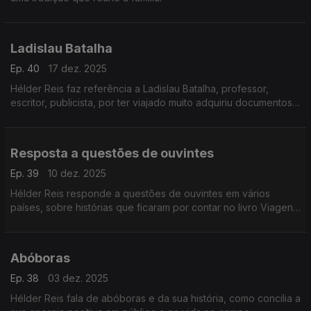
Ladislau Batalha
Ep. 40
17 dez. 2025
Hélder Reis faz referência a Ladislau Batalha, professor,
escritor, publicista, por ter viajado muito adquiriu documentos
e escreveu livros. Explica em que momento decidiu dedicar-se
à agricultura.
Resposta a questões de ouvintes
Ep. 39
10 dez. 2025
Hélder Reis responde a questões de ouvintes em vários
países, sobre histórias que ficaram por contar no livro Viagens
na Nação Valente, qual o local que recomendaria em Portugal
para visitar e exemplos de produtos locais.
Abóboras
Ep. 38
03 dez. 2025
Hélder Reis fala de abóboras e da sua história, como concilia a