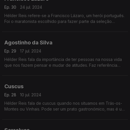
Ep. 30
24 jul. 2024
Hélder Reis refere-se a Francisco Lázaro, um herói português.
Foi o maratonista escolhido para fazer parte da seleção
portuguesa de atletas olímpicos que se estreou nos Jogos
Olímpicos de Estocolmo, em 1912.
Agostinho da Silva
Ep. 29
17 jul. 2024
Hélder Reis fala da importância de ter pessoas na nossa vida
que nos fazem pensar e mudar de atitudes. Faz referência
especialmente a Agostinho da Silva, um dos maiores
intelectuais portugueses.
Cuscus
Ep. 28
10 jul. 2024
Hélder Reis fala de cuscus quando nos situamos em Trás-os-
Montes ou Vinhais. Pode ser um prato gastronómico, mas é um
produto feito a base de farinha, é de origem árabe.