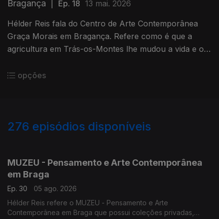
Bragança
|
Ep. 18
13 mai. 2026
Hélder Reis fala do Centro de Arte Contemporânea
Graça Morais em Bragança. Refere como é que a
agricultura em Trás-os-Montes lhe mudou a vida e o
seu olhar sobre o país.
opções
276
episódios disponíveis
922773
904289
888791
849201
829178
811900
770905
755084
734034
MUZEU - Pensamento e Arte Contemporânea
em Braga
Ep. 30
05 ago. 2026
Hélder Reis refere o MUZEU - Pensamento e Arte
Contemporânea em Braga que possui coleções privadas,