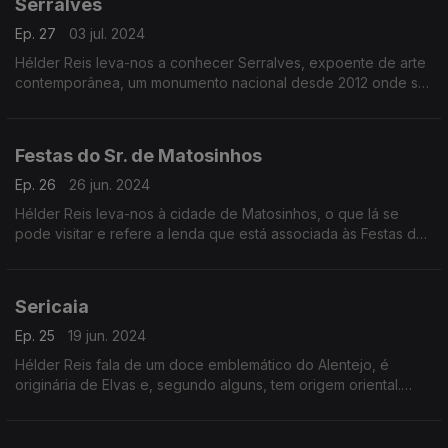
Serralves
Ep. 27
03 jul. 2024
Hélder Reis leva-nos a conhecer Serralves, expoente de arte
contemporânea, um monumento nacional desde 2012 onde se
pode visitar os passadiços, a Casa de Chá e a Casa de
Serralves.
Festas do Sr. de Matosinhos
Ep. 26
26 jun. 2024
Hélder Reis leva-nos à cidade de Matosinhos, o que lá se
pode visitar e refere a lenda que está associada às Festas do
Senhor de Matosinhos.
Sericaia
Ep. 25
19 jun. 2024
Hélder Reis fala de um doce emblemático do Alentejo, é
originária de Elvas e, segundo alguns, tem origem oriental.
Pode dizer-se de três formas, sericaia, sericá ou cericá.