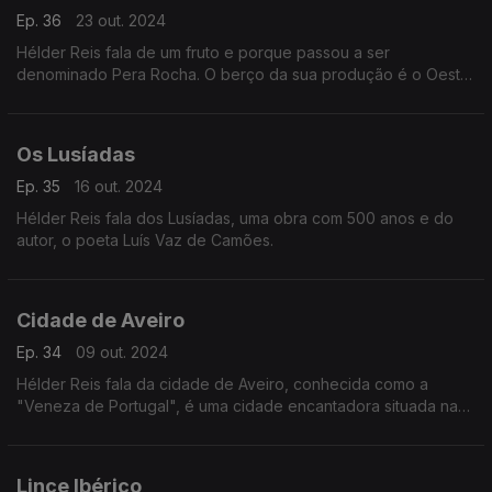
Ep. 36
23 out. 2024
Hélder Reis fala de um fruto e porque passou a ser
denominado Pera Rocha. O berço da sua produção é o Oeste
e tem certificação DOP, mas a sua popularidade levou-a a
outros pontos do país.
Os Lusíadas
Ep. 35
16 out. 2024
Hélder Reis fala dos Lusíadas, uma obra com 500 anos e do
autor, o poeta Luís Vaz de Camões.
Cidade de Aveiro
Ep. 34
09 out. 2024
Hélder Reis fala da cidade de Aveiro, conhecida como a
"Veneza de Portugal", é uma cidade encantadora situada na
região central do país.
Lince Ibérico