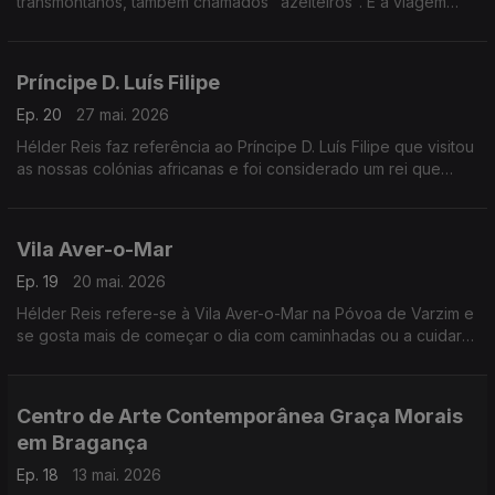
transmontanos, também chamados "azeiteiros". E a viagem
dentro de Portugal que mais o emocionou, enquanto escrevia
o livro Viagens na Nação Valente.
Príncipe D. Luís Filipe
Ep. 20
27 mai. 2026
Hélder Reis faz referência ao Príncipe D. Luís Filipe que visitou
as nossas colónias africanas e foi considerado um rei que
nunca reinou. Explica como concilia a televisão, os livros, a
apicultura e o ginásio.
Vila Aver-o-Mar
Ep. 19
20 mai. 2026
Hélder Reis refere-se à Vila Aver-o-Mar na Póvoa de Varzim e
se gosta mais de começar o dia com caminhadas ou a cuidar
das abelhas.
Centro de Arte Contemporânea Graça Morais
em Bragança
Ep. 18
13 mai. 2026