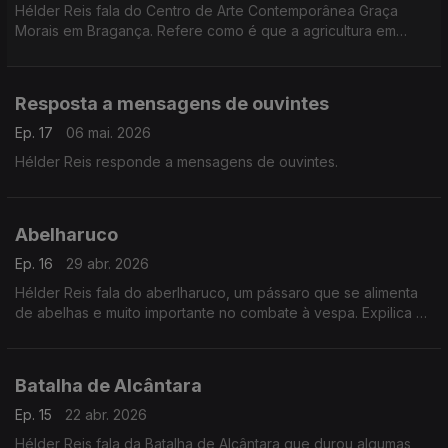
Hélder Reis fala do Centro de Arte Contemporânea Graça
Morais em Bragança. Refere como é que a agricultura em
Trás-os-Montes lhe mudou a vida e o seu olhar sobre o país.
Resposta a mensagens de ouvintes
Ep. 17
06 mai. 2026
Hélder Reis responde a mensagens de ouvintes.
Abelharuco
Ep. 16
29 abr. 2026
Hélder Reis fala do aberlharuco, um pássaro que se alimenta
de abelhas e muito importante no combate à vespa. Expilica se
alguma vez, ao viajar se comoveu com terras ou com pessoas.
Batalha de Alcântara
Ep. 15
22 abr. 2026
Hélder Reis fala da Batalha de Alcântara que durou algumas