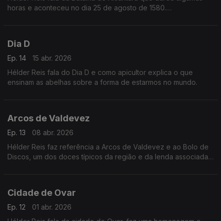
horas e aconteceu no dia 25 de agosto de 1580.
Respondendo a uma questão, explica se sente que a
televisão é uma espécie de país ou uma casa.
Dia D
Ep. 14
15 abr. 2026
Hélder Reis fala do Dia D e como apicultor explica o que
ensinam as abelhas sobre a forma de estarmos no mundo.
Arcos de Valdevez
Ep. 13
08 abr. 2026
Hélder Reis faz referência a Arcos de Valdevez e ao Bolo de
Discos, um dos doces típicos da região e da lenda associada
a esta iguaria. E explica se viver ou trabalhar na terra muda
mais a pessoa ou revela o que era.
Cidade de Ovar
Ep. 12
01 abr. 2026