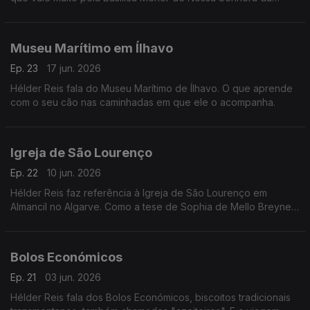
Assunção . E se as redes sociais o influenciam.
Museu Marítimo em Ílhavo
Ep. 23
17 jun. 2026
Hélder Reis fala do Museu Marítimo de Ílhavo. O que aprende
com o seu cão nas caminhadas em que ele o acompanha.
Igreja de São Lourenço
Ep. 22
10 jun. 2026
Hélder Reis faz referência à Igreja de São Lourenço em
Almancil no Algarve. Como a tese de Sophia de Mello Breyner
influenciou o seu olhar espiritual sobre o quotidiano.
Bolos Económicos
Ep. 21
03 jun. 2026
Hélder Reis fala dos Bolos Económicos, biscoitos tradicionais