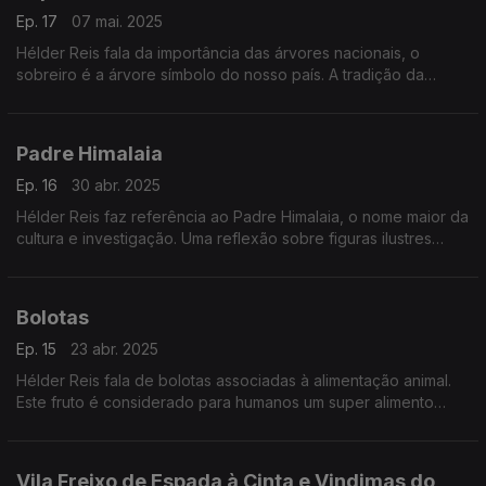
Ep. 17
07 mai. 2025
Hélder Reis fala da importância das árvores nacionais, o
sobreiro é a árvore símbolo do nosso país. A tradição da
apicultura em Portugal.
Padre Himalaia
Ep. 16
30 abr. 2025
Hélder Reis faz referência ao Padre Himalaia, o nome maior da
cultura e investigação. Uma reflexão sobre figuras ilustres
portuguesas e das aldeias resistentes à tradição que merecem
ser visitadas.
Bolotas
Ep. 15
23 abr. 2025
Hélder Reis fala de bolotas associadas à alimentação animal.
Este fruto é considerado para humanos um super alimento
relacionado com o cancro e alzheimer. Também refere como
se distingue um lugar valente.
Vila Freixo de Espada à Cinta e Vindimas do