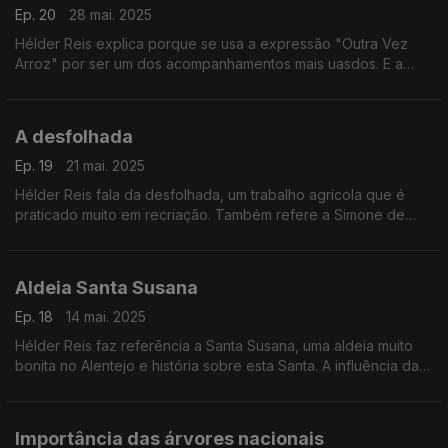
Ep. 20
28 mai. 2025
Hélder Reis explica porque se usa a expressão "Outra Vez
Arroz" por ser um dos acompanhamentos mais uasdos. E a
maior característica que nos distingue dos outros povos.
A desfolhada
Ep. 19
21 mai. 2025
Hélder Reis fala da desfolhada, um trabalho agrícola que é
praticado muito em recriação. Também refere a Simone de
Oliveira que representou Portugal em Madrid com a canção
"Desfolhada Portuguesa".
Aldeia Santa Susana
Ep. 18
14 mai. 2025
Hélder Reis faz referência a Santa Susana, uma aldeia muito
bonita no Alentejo e história sobre esta Santa. A influência da
Sofia de Melo Breyner Anderson nas rubricas e livros.
Importância das árvores nacionais