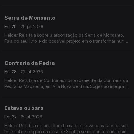
muito do empresário José Teixeira. Responde a um ouvinte
sobre rubrica específica para a comunidade portuguesa.
Serra de Monsanto
Ep. 29
29 jul. 2026
Hélder Reis fala sobre a arborização da Serra de Monsanto.
Fala do seu livro e do possível projeto em o transformar numa
série documental.
Confraria da Pedra
Ep. 28
22 jul. 2026
Hélder Reis fala de Confrarias nomeadamente da Confraria da
Pedra na Madalena, em Vila Nova de Gaia. Sugestão integrar o
seu cão nos seus projetos.
Esteva ou xara
Ep. 27
15 jul. 2026
Hélder Reis fala de uma flor chamada esteva ou xara e da sua
tese sobre religião na obra de Sophia se mudou a forma como