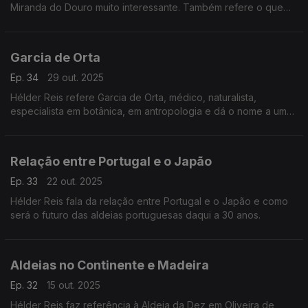
Miranda do Douro muito interessante. Também refere o que
inspira quando escreve ssobre Portugal.
Garcia de Orta
Ep. 34
29 out. 2025
Hélder Reis refere Garcia de Orta, médico, naturalista,
especialista em botânica, em antropologia e dá o nome a um
hospital. O sagrado na poesia de Sophia de Mello Breyner
Andresen.
Relação entre Portugal e o Japão
Ep. 33
22 out. 2025
Hélder Reis fala da relação entre Portugal e o Japão e como
será o futuro das aldeias portuguesas daqui a 30 anos.
Aldeias no Continente e Madeira
Ep. 32
15 out. 2025
Hélder Reis faz referência à Aldeia da Dez em Oliveira de