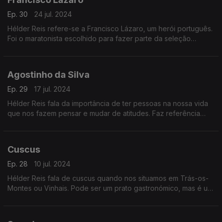
Ep. 30
24 jul. 2024
Hélder Reis refere-se a Francisco Lázaro, um herói português.
Foi o maratonista escolhido para fazer parte da seleção
portuguesa de atletas olímpicos que se estreou nos Jogos
Olímpicos de Estocolmo, em 1912.
Agostinho da Silva
Ep. 29
17 jul. 2024
Hélder Reis fala da importância de ter pessoas na nossa vida
que nos fazem pensar e mudar de atitudes. Faz referência
especialmente a Agostinho da Silva, um dos maiores
intelectuais portugueses.
Cuscus
Ep. 28
10 jul. 2024
Hélder Reis fala de cuscus quando nos situamos em Trás-os-
Montes ou Vinhais. Pode ser um prato gastronómico, mas é um
produto feito a base de farinha, é de origem árabe.