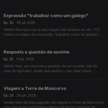
lê hoje a poesia.
Expressão "trabalhar como um galego"
Ep. 26
08 jul. 2026
Hélder Reis leva-nos a uma viagem até meados do séc. XVI,
explica a origem da expressão "trabalhar como um galego".
Aprendizagem com as abelhas enquanto apicultor que se
possa aplicar à forma como vivemos em sociedade.
Resposta a questão de ouvinte
Ep. 25
01 jul. 2026
Hélder Reis, em resposta a questão de um ouvinte, fala da
vida de agricultor, aquilo que mudou o seu olhar sobre
Portugal real.
Viagem a Torre de Moncorvo
Ep. 24
24 jun. 2026
Hélder Reis dá uma sugestão de viagem a Torre de Moncorvo
que vale muito pela Basílica Menor de Nossa Senhora da