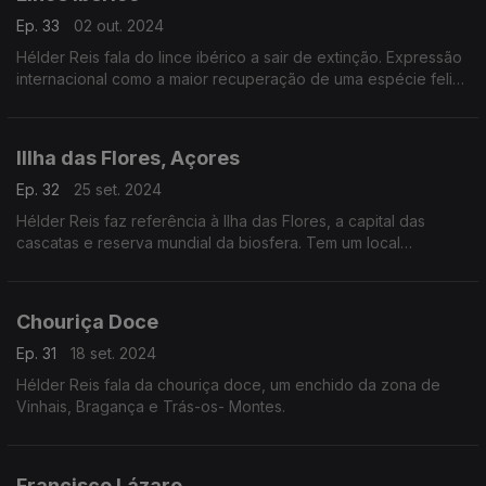
Ep. 33
02 out. 2024
Hélder Reis fala do lince ibérico a sair de extinção. Expressão
internacional como a maior recuperação de uma espécie felina
em todo o mundo.
IIlha das Flores, Açores
Ep. 32
25 set. 2024
Hélder Reis faz referência à Ilha das Flores, a capital das
cascatas e reserva mundial da biosfera. Tem um local
paradisíaco, o Poço da Ribeira do Ferreiro.
Chouriça Doce
Ep. 31
18 set. 2024
Hélder Reis fala da chouriça doce, um enchido da zona de
Vinhais, Bragança e Trás-os- Montes.
Francisco Lázaro