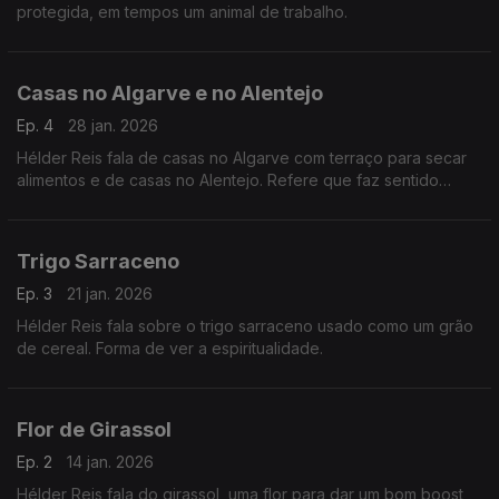
protegida, em tempos um animal de trabalho.
Casas no Algarve e no Alentejo
Ep. 4
28 jan. 2026
Hélder Reis fala de casas no Algarve com terraço para secar
alimentos e de casas no Alentejo. Refere que faz sentido
perpetuar pela arquitetura a identidade sociológica de uma
região do nosso país.
Trigo Sarraceno
Ep. 3
21 jan. 2026
Hélder Reis fala sobre o trigo sarraceno usado como um grão
de cereal. Forma de ver a espiritualidade.
Flor de Girassol
Ep. 2
14 jan. 2026
Hélder Reis fala do girassol, uma flor para dar um bom boost