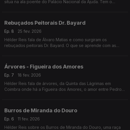
situa na ala poente do Palácio Nacional da Ajuda. Tem o
espólio da antiga Casa Real portuguesa. Histórias simples para
pessoas sem palco.
Rebuçados Peitorais Dr. Bayard
Ep. 8
25 fev. 2026
Hélder Reis fala de Álvaro Matias e como surgiram os
rebuçados peitorais Dr. Bayard. O que se aprende com as
abelhas sobre os portugueses.
Árvores - Figueira dos Amores
Ep. 7
18 fev. 2026
Hélder Reis fala de árvores, da Quinta das Lágrimas em
Coimbra onde há a Figueira dos Amores, o amor entre Pedro e
Inês e a Fonte das Lágrimas.
Burros de Miranda do Douro
Ep. 6
11 fev. 2026
Hélder Reis sobre os Burros de Miranda do Douro, uma raça