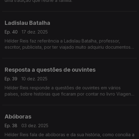
uma tradição que reúne a família.
Ladislau Batalha
Ep. 40
17 dez. 2025
Hélder Reis faz referência a Ladislau Batalha, professor,
escritor, publicista, por ter viajado muito adquiriu documentos
e escreveu livros. Explica em que momento decidiu dedicar-se
à agricultura.
Resposta a questões de ouvintes
Ep. 39
10 dez. 2025
Hélder Reis responde a questões de ouvintes em vários
países, sobre histórias que ficaram por contar no livro Viagens
na Nação Valente, qual o local que recomendaria em Portugal
para visitar e exemplos de produtos locais.
Abóboras
Ep. 38
03 dez. 2025
Hélder Reis fala de abóboras e da sua história, como concilia a