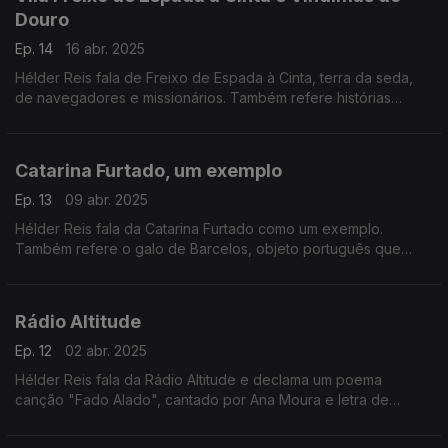
Douro
Ep. 14
16 abr. 2025
Hélder Reis fala de Freixo de Espada à Cinta, terra da seda,
de navegadores e missionários. Também refere histórias
interessantes por trás das vindimas do Douro.
Catarina Furtado, um exemplo
Ep. 13
09 abr. 2025
Hélder Reis fala da Catarina Furtado como um exemplo.
Também refere o galo de Barcelos, objeto português que
melhor conta uma história, a tradição de um povo.
Rádio Altitude
Ep. 12
02 abr. 2025
Hélder Reis fala da Rádio Altitude e declama um poema
canção "Fado Alado", cantado por Ana Moura e letra de
Pedro Abrunhosa.