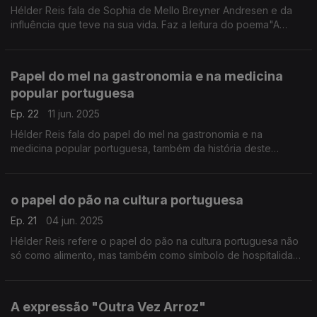
Hélder Reis fala de Sophia de Mello Breyner Andresen e da
influência que teve na sua vida. Faz a leitura do poema"A
Forma Justa" da autoria da referida poetisa portuguesa
Papel do mel na gastronomia e na medicina
popular portuguesa
Ep. 22
11 jun. 2025
Hélder Reis fala do papel do mel na gastronomia e na
medicina popular portuguesa, também da história deste
alimento tão rico.
o papel do pão na cultura portuguesa
Ep. 21
04 jun. 2025
Hélder Reis refere o papel do pão na cultura portuguesa não
só como alimento, mas também como símbolo de hospitalidade
e comunhão.
A expressão "Outra Vez Arroz"