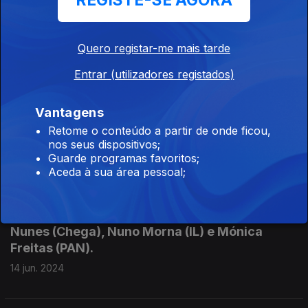
REGISTE-SE AGORA
Debate entre deputados à Assembleia
Quero registar-me mais tarde
Legislativa da Madeira: Nuno Maciel (PSD), Rui
Caetano (PS), Rafael Nunes (JPP), Miguel
Entrar (utilizadores registados)
Castro (Chega), Sara Madalena (CDS) e
Mónica Freitas (PAN)
Vantagens
28 jun. 2024
Retome o conteúdo a partir de onde ficou,
nos seus dispositivos;
Guarde programas favoritos;
Aceda à sua área pessoal;
Debate entre deputados à Assembleia
Legislativa da Madeira: Bruno Melim (PSD), Rui
Caetano (PS), Patrícia Spínola (JPP), Hugo
Nunes (Chega), Nuno Morna (IL) e Mónica
Freitas (PAN).
14 jun. 2024