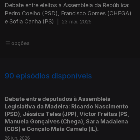
Debate entre eleitos à Assembleia da República:
Pedro Coelho (PSD), Francisco Gomes (CHEGA)
e Sofia Canha (PS)
|
23 mai. 2025
opções
90
episódios disponíveis
882953
834710
779644
735312
674751
596925
516636
499838
Debate entre deputados à Assembleia
Legislativa da Madeira: Ricardo Nascimento
(PSD), Jéssica Teles (JPP), Victor Freitas (PS,
Manuela Gonçalves (Chega), Sara Madalena
(CDS) e Gonçalo Maia Camelo (IL).
26 jun. 2026