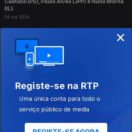
Caetano (PS), Paulo Alves (JPP) e Nuno Morna
(IL).
04 out. 2024
×
Debate entre deputados à Assembleia
Legislativa da Madeira: Brício Araújo (PSD),
Victor Freitas (PS), Patrícia Spínola (JPP) e
Miguel Castro (Chega).
20 set. 2024
Registe-se na RTP
Debate entre deputados à Assembleia
Uma única conta para todo o
Legislativa da Madeira: Brício Araújo (PSD),
serviço público de media
Victor Freitas (PS), Élvio Sousa (JPP), Sara
Madalena (CDS) e Nuno Morna (IL).
12 jul. 2024