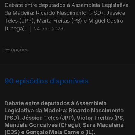
Debate entre deputados à Assembleia Legislativa
da Madeira: Ricardo Nascimento (PSD), Jéssica
Teles (JPP), Marta Freitas (PS) e Miguel Castro
(Chega).
|
24 abr. 2026
opções
90
episódios disponíveis
882953
834710
779644
735312
674751
596925
516636
499838
Debate entre deputados à Assembleia
Legislativa da Madeira: Ricardo Nascimento
(PSD), Jéssica Teles (JPP), Victor Freitas (PS,
Manuela Gonçalves (Chega), Sara Madalena
(CDS) e Gonçalo Maia Camelo (IL).