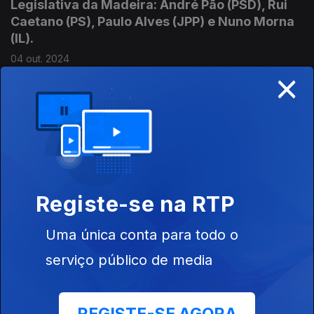
Legislativa da Madeira: André Pão (PSD), Rui
Caetano (PS), Paulo Alves (JPP) e Nuno Morna
(IL).
04 out. 2024
×
Debate entre deputados à Assembleia
Legislativa da Madeira: Brício Araújo (PSD),
Victor Freitas (PS), Patrícia Spínola (JPP) e
Miguel Castro (Chega).
20 set. 2024
Registe-se na RTP
Uma única conta para todo o
Debate entre deputados à Assembleia
serviço público de media
Legislativa da Madeira: Brício Araújo (PSD),
Victor Freitas (PS), Élvio Sousa (JPP), Sara
Madalena (CDS) e Nuno Morna (IL).