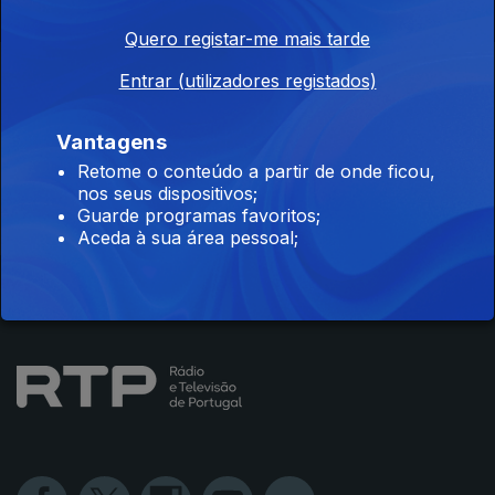
Quero registar-me mais tarde
Instale a aplicação
RTP Play
Entrar (utilizadores registados)
Vantagens
Retome o conteúdo a partir de onde ficou,
nos seus dispositivos;
Disponível para iOS, Android, Apple TV, Android TV e
Guarde programas favoritos;
CarPlay
Aceda à sua área pessoal;