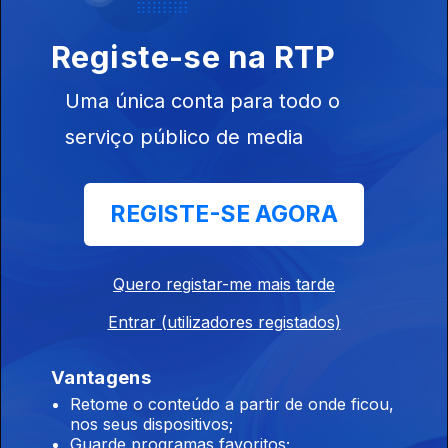
Registe-se na RTP
Uma única conta para todo o
serviço público de media
Ep. 4
10 nov. 2020
REGISTE-SE AGORA
Quero registar-me mais tarde
Entrar (utilizadores registados)
Ep. 3
27 out. 2020
Vantagens
Retome o conteúdo a partir de onde ficou,
nos seus dispositivos;
Guarde programas favoritos;