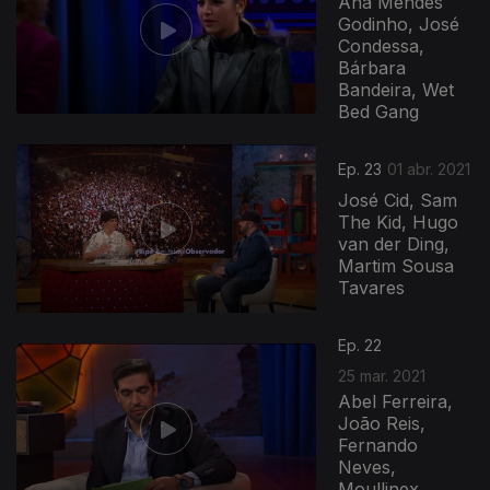
Ana Mendes
Godinho, José
Condessa,
Bárbara
Bandeira, Wet
Bed Gang
Ep. 23
01 abr. 2021
José Cid, Sam
The Kid, Hugo
van der Ding,
Martim Sousa
Tavares
531915
Ep. 22
25 mar. 2021
Abel Ferreira,
João Reis,
Fernando
Neves,
Moullinex,