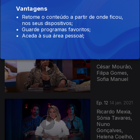
Vitorino Silva,
Vantagens
José Mata,
Retome o conteúdo a partir de onde ficou,
Lourenço
nos seus dispositivos;
Ortigão,
Guarde programas favoritos;
Cassete Pirata
Aceda à sua área pessoal;
Ep. 13
21 jan. 2021
César Mourão,
Filipa Gomes,
Sofia Manuel
Ep. 12
14 jan. 2021
Ricardo Mexia,
Sónia Tavares,
Nuno
Gonçalves,
Helena Coelho,