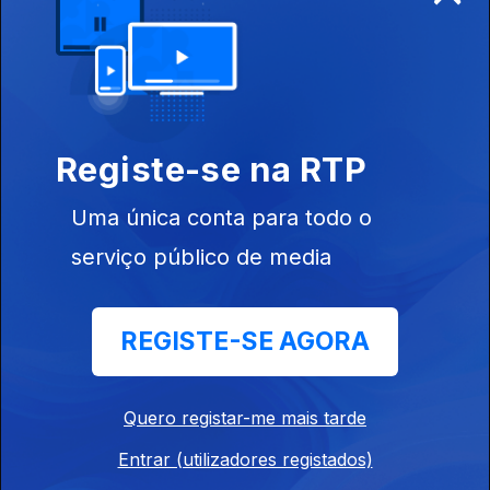
Guilherme
Duarte, Nenny
Ep. 16
11 fev. 2021
Francisco
Rodrigues dos
Registe-se na RTP
Santos, Ana
Guiomar, José
Avillez,Os
Uma única conta para todo o
Azeitonas
serviço público de media
Ep. 15
04 fev. 2021
António
REGISTE-SE AGORA
Raminhos,
Cláudia Lopes,
Bárbara Tinoco
Quero registar-me mais tarde
Entrar (utilizadores registados)
Ep. 14
28 jan. 2021