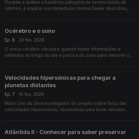
Durante a análise a bactérias patogénicas na microbiota de
ratinhos, a equipa coordenada por Karina Xavier descobriu,
por acaso, uma bactéria diferente dos seus parentes de má
fama, ,,,
Océrebro e o sono
Ep. 8
23 fev. 2026
O nosso cérebro não pára: guarda muitas informações e
estímulos ao longo do dia e precisa do sono para remover o
que não é essencial. Quando o sono é pouco esta limpeza
não é feita e a atividade cerebral não normaliza.
Velocidades hipersónicas para chegar a
planetas distantes
Ep. 7
16 fev. 2026
Mário Lino da Silva investigador do projeto sobre física das
velocidades hipersónicas, necessárias para levar veículos
espaciais a planetas distantes. Os ensaios decorrem no
Campus Loures do Instituto Superior Técnico.
Atlântida II - Conhecer para saber preservar