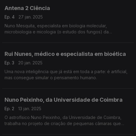
Antena 2 Ciência
Ep. 4
27 jan. 2025
Nuno Mesquita, especialista em biologia molecular,
microbiologia e micologia (o estudo dos fungos) da
Universidade de Coimbra e o investigador responsável deste
projeto, explica-nos como os fungos
Rui Nunes, médico e especialista em bioética
Ep. 3
20 jan. 2025
Uma nova inteligência que já está em toda a parte: é artificial,
mas consegue simular o pensamento humano.
Nuno Peixinho, da Universidade de Coimbra
Ep. 2
13 jan. 2025
O astrofísico Nuno Peixinho, da Universidade de Coimbra,
trabalha no projeto de criação de pequenas câmaras que
serão acopladas aos satélites, para seguirem os rastos do lixo
espacial e se desviarem das suas rotas...