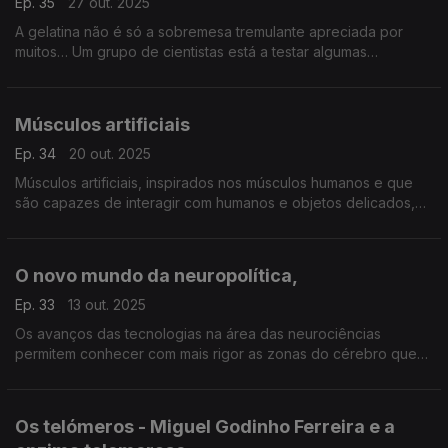
Ep. 35
27 out. 2025
A gelatina não é só a sobremesa tremulante apreciada por
muitos… Um grupo de cientistas está a testar algumas
propriedades únicas desta proteína, para criar selos de
autenticidade não-clonáveis,
Músculos artificiais
Ep. 34
20 out. 2025
Músculos artificiais, inspirados nos músculos humanos e que
são capazes de interagir com humanos e objetos delicados,
estão a ser desenvolvidos no Centro de Engenharia Mecânica,
Materiais e Processos ...
O novo mundo da neuropolítica,
Ep. 33
13 out. 2025
Os avanços das tecnologias na área das neurociências
permitem conhecer com mais rigor as zonas do cérebro que
são ativadas quando somos expostos a campanhas políticas e
é usada como uma ferramenta no jogo político: o nov
Os telómeros - Miguel Godinho Ferreira e a