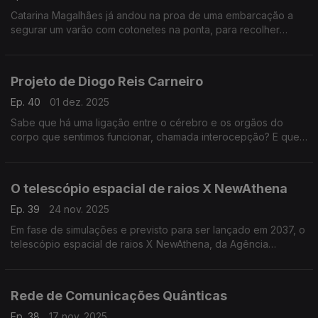
Catarina Magalhães já andou na proa de uma embarcação a
segurar um varão com cotonetes na ponta, para recolher
amostras microbianas do sopro das baleias. Agora, usam os
drones ...
Projeto de Diogo Reis Carneiro
Ep. 40
01 dez. 2025
Sabe que há uma ligação entre o cérebro e os orgãos do
corpo que sentimos funcionar, chamada interocepção? E que
fica afetada na doença de Parkinson?
O telescópio espacial de raios X NewAthena
Ep. 39
24 nov. 2025
Em fase de simulações e previsto para ser lançado em 2037, o
telescópio espacial de raios X NewAthena, da Agência
Espacial Europeia (ESA), vai conseguir detetar buracos negros
supermassivos ...
Rede de Comunicações Quânticas
Ep. 38
17 nov. 2025