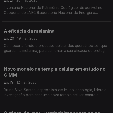
Ep. 21
26 mai. 2025
Inventário Nacional de Património Geológico, disponível no
Geoportal do LNEG (Laboratório Nacional de Energia e
Geologia), com acesso livre para visitas virtuais
A eficácia da melanina
Ep. 20
19 mai. 2025
Conhecer a fundo o processo celular dos queratinócitos, que
guardam a melanina, para aumentar a sua eficácia de proteção
contra os raios ultra-violetas. ...
Novo modelo de terapia celular em estudo no
GIMM
Ep. 19
12 mai. 2025
Bruno Silva-Santos, especialista em imuno-oncologia, lidera a
investigação para criar uma nova terapia celular contra o
cancro colorretal, o tipo com mais incidência em Portugal e a
segunda causa de morte por cancro.