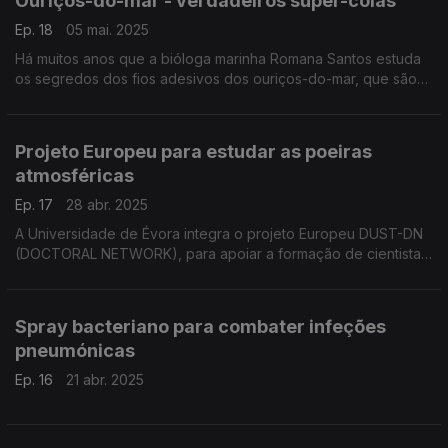
Ouriços-do-mar - verdadeiros super-colas
Ep. 18
05 mai. 2025
Há muitos anos que a bióloga marinha Romana Santos estuda
os segredos dos fios adesivos dos ouriços-do-mar, que são
verdadeiros super-colas. ...
Projeto Europeu para estudar as poeiras
atmosféricas
Ep. 17
28 abr. 2025
A Universidade de Évora integra o projeto Europeu DUST-DN
(DOCTORAL NETWORK), para apoiar a formação de cientistas
especializados no conhecimento das partículas das poeiras
minerais atmosféricas e ...
Spray bacteriano para combater infeções
pneumónicas
Ep. 16
21 abr. 2025