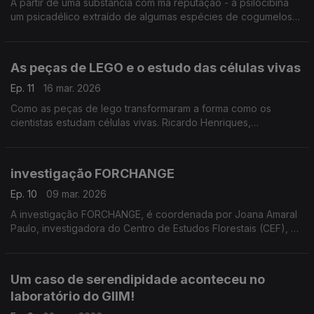
A partir de uma substância com má reputação - a psilocibina
um psicadélico extraído de algumas espécies de cogumelos
"mágicos" - Nuno Dinis Alves, neurocientista da Universidade
do Minho prossegue experiências ...
As peças de LEGO e o estudo das células vivas
Ep. 11
16 mar. 2026
Como as peças de lego transformaram a forma como os
cientistas estudam células vivas. Ricardo Henriques,
investigador do ITQB explica
investigação FORCHANGE
Ep. 10
09 mar. 2026
A investigação FORCHANGE, é coordenada por Joana Amaral
Paulo, investigadora do Centro de Estudos Florestais (CEF), do
Instituto Superior de Agronomia (ISA). ...
Um caso de serendipidade aconteceu no
laboratório do GIIM!