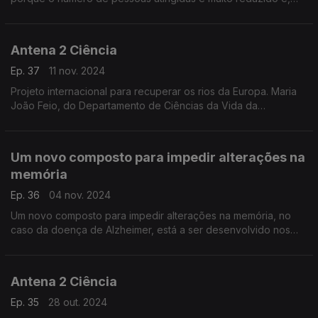
por isso, não são tão estudadas.
Antena 2 Ciência
Ep. 37
11 nov. 2024
Projeto internacional para recuperar os rios da Europa. Maria
João Feio, do Departamento de Ciências da Vida da
Universidade de Coimbra, é uma das investigadoras do
projeto que pretende restaurar a qualidade ecológica de
Um novo composto para impedir alterações na
memória
Ep. 36
04 nov. 2024
Um novo composto para impedir alterações na memória, no
caso da doença de Alzheimer, está a ser desenvolvido nos
laboratórios da Faculdade de Medicina da Universidade de
Lisboa e revela grande potencial terapêutico na pr
Antena 2 Ciência
Ep. 35
28 out. 2024