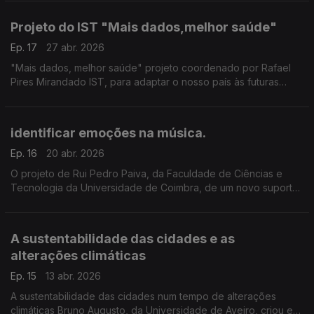
do Algarve participou na investigação
Projeto do IST "Mais dados,melhor saúde"
Ep. 17
27 abr. 2026
"Mais dados, melhor saúde" projeto coordenado por Rafael
Pires Mirandado IST, para adaptar o nosso país às futuras
regras do Espaço Europeu de Dados de Saúde ...
identificar emoções na música.
Ep. 16
20 abr. 2026
O projeto de Rui Pedro Paiva, da Faculdade de Ciências e
Tecnologia da Universidade de Coimbra, de um novo suporte
tecnológico capaz de identificar emoções na música, já está
na fase de criação de um protótipo
A sustentabilidade das cidades e as
alterações climáticas
Ep. 15
13 abr. 2026
A sustentabilidade das cidades num tempo de alterações
climáticas Bruno Augusto, da Universidade de Aveiro, criou e