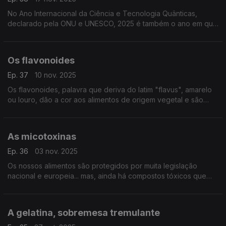
No Ano Internacional da Ciência e Tecnologia Quânticas,
declarado pela ONU e UNESCO, 2025 é também o ano em que
se começa a instalar em Portugal uma Rede de Comunicações
Quânticas, capaz de otimizar redes nacionais ...
Os flavonoides
Ep. 37
10 nov. 2025
Os flavonoides, palavra que deriva do latim "flavus", amarelo
ou louro, dão a cor aos alimentos de origem vegetal e são
poderosos compostos bioativos com propriedades capazes
de prevenir uma série de doenças graves. ..
As micotoxinas
Ep. 36
03 nov. 2025
Os nossos alimentos são protegidos por muita legislação
nacional e europeia... mas, ainda há compostos tóxicos que
desafiam este controlo, como as micotoxinas (palavra que
deriva de fungos venenosos)
A gelatina, sobremesa tremulante