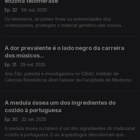
enzima telomerase
Ep. 32
06 out. 2025
Os telómeros, as partes finais ou extremidades dos
cromossomas, protegem o material genético das nossas
células, mas vão encurtando ao longo da vida sendo a causa
de envelhecimento. ...
A dor prevalente é o lado negro da carreira
dos músicos...
Ep. 31
29 set. 2025
Ana Zão, pianista e investigadora no ICBAS, Instituto de
Ciências Biomédicas Abel Salazar da Faculdade de Medicina
da Faculdade do Porto, é médica especialista na área das
artes performativas e explica-nos porque são nec
A medula óssea um dos ingredientes do
cozido à portuguesa
Ep. 30
22 set. 2025
A medula óssea ou tutano é um dos ingredientes do tradicional
cozido à portuguesa...E os arqueólogos descobriram que