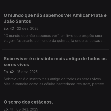
investigador João Neves, da Universidade da Beira Interior.
O mundo que não sabemos ver Amílcar Prata e
João Santos
Ep. 43
22 dez. 2025
"O mundo que não sabemos ver", um livro que propõe uma
viagem fascinante ao mundo da química, lá onde as coisas se
tocam, se transformam ou se desfazem, escrevem Amílcar
Duque Prata e João Afonso Santos, ....
Sobreviver é o instinto mais antigo de todos os
seres vivos
Ep. 42
15 dez. 2025
Sobreviver é o instinto mais antigo de todos os seres vivos.
Mas, a maneira como as células bacterianas resistem, parece
um guião de ficção científica! ...
O sopro dos cetáceos,
Ep. 41
08 dez. 2025