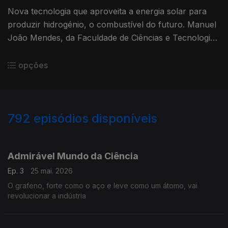
Nova tecnologia que aproveita a energia solar para
produzir hidrogénio, o combustível do futuro. Manuel
João Mendes, da Faculdade de Ciências e Tecnologia
da Universidade Nova de Lisboa.
opções
792
episódios disponíveis
913643
894676
875273
845735
826863
809211
778031
758147
739346
Admirável Mundo da Ciência
Ep. 3
25 mai. 2026
O grafeno, forte como o aço e leve como um átomo, vai
revolucionar a indústria