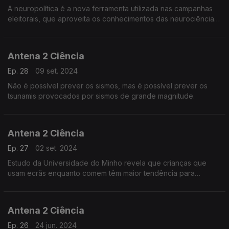
A neuropolítica é a nova ferramenta utilizada nas campanhas
eleitorais, que aproveita os conhecimentos das neurociências
sobre o funcionamento do cérebro na escolha das palavras
chave dos discursos políticos.
Antena 2 Ciência
Ep. 28
09 set. 2024
Não é possível prever os sismos, mas é possível prever os
tsunamis provocados por sismos de grande magnitude.
Antena 2 Ciência
Ep. 27
02 set. 2024
Estudo da Universidade do Minho revela que crianças que
usam ecrãs enquanto comem têm maior tendência para
ficarem obesas.
Antena 2 Ciência
Ep. 26
24 jun. 2024