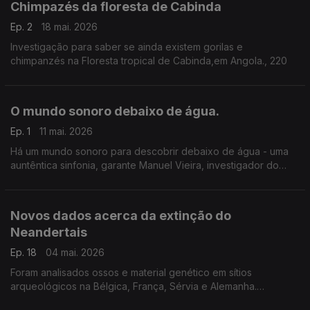
Chimpazés da floresta de Cabinda
Ep. 2
18 mai. 2026
Investigação para saber se ainda existem gorilas e
chimpanzés na Floresta tropical de Cabinda,em Angola., 220
O mundo sonoro debaixo de água.
Ep. 1
11 mai. 2026
Há um mundo sonoro para descobrir debaixo de água - uma
auntêntica sinfonia, garante Manuel Vieira, investigador do
MARE da Universidade de Lisboa, especialista em bioacústica
e ecoacústica de peixes.
Novos dados acerca da extinção do
Neandertais
Ep. 18
04 mai. 2026
Foram analisados ossos e material genético em sítios
arqueológicos na Bélgica, França, Sérvia e Alemanha.
Ricardo Miguel Godinho, paleoantropólogo da Universidade