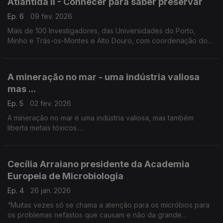
Atlântida II - Conhecer para saber preservar
Ep. 6
09 fev. 2026
Mais de 100 Investigadores, das Universidades do Porto,
Minho e Trás-os-Montes e Alto Douro, com coordenação do
biólogo Vitor Vasconcelos estão a mapear e a estudar todo o
ecossistema da zona norte do Atlântico.
A mineração no mar - uma indústria valiosa
mas ...
Ep. 5
02 fev. 2026
A mineração no mar é uma indústria valiosa, mas também
liberta metais tóxicos.
Nélia Mestre, do Centro de Investigação Marinha e Ambiental
da Universidade do Algarve, coordena o projeto TOX-IN-Col
...
Cecília Arraiano presidente da Academia
Europeia de Microbiologia
Ep. 4
26 jan. 2026
“Muitas vezes só se chama a atenção para os micróbios para
os problemas nefastos que causam e não da grande