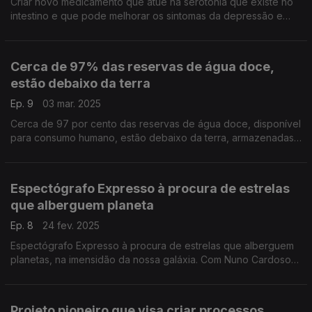
Criar novo medicamento que atue na serotonia que existe no
intestino e que pode melhorar os sintomas da depressão e
ansiedade.
Cerca de 97% das reservas de água doce,
estão debaixo da terra
Ep. 9
03 mar. 2025
Cerca de 97 por cento das reservas de água doce, disponível
para consumo humano, estão debaixo da terra, armazenadas
em aquíferos. A qualidade destas águas subterrâneas é
garantida por comunidades de organismos, ...
Espectógrafo Expresso à procura de estrelas
que alberguem planeta
Ep. 8
24 fev. 2025
Espectógrafo Expresso à procura de estrelas que alberguem
planetas, na imensidão da nossa galáxia. Com Nuno Cardoso
Santos, um dos investigadores que fazem parte da equipa
internacional que, recentemente, obteve dados ..
Projeto pioneiro que visa criar processos