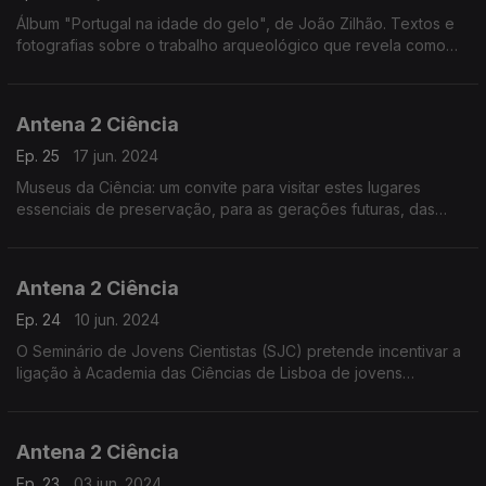
Álbum "Portugal na idade do gelo", de João Zilhão. Textos e
fotografias sobre o trabalho arqueológico que revela como
viviam os nossos antepassados durante o período conhecido
como idade do gelo"
Antena 2 Ciência
Ep. 25
17 jun. 2024
Museus da Ciência: um convite para visitar estes lugares
essenciais de preservação, para as gerações futuras, das
evidências materiais da ciência e da investigação em Portugal.
Antena 2 Ciência
Ep. 24
10 jun. 2024
O Seminário de Jovens Cientistas (SJC) pretende incentivar a
ligação à Academia das Ciências de Lisboa de jovens
cientistas de excecional mérito, escolhidos nas várias áreas do
saber.
Antena 2 Ciência
Ep. 23
03 jun. 2024