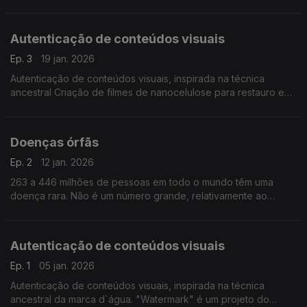
importância que têm para o mundo em geral, porque são tão
importantes para a nossa sobrevivênia",
Autenticação de conteúdos visuais
Ep. 3
19 jan. 2026
Autenticação de conteúdos visuais, inspirada na técnica
ancestral Criação de filmes de nanocelulose para restauro e
conservação de documentos históricos em papel. ...
Doenças órfãs
Ep. 2
12 jan. 2026
263 a 446 milhões de pessoas em todo o mundo têm uma
doença rara. Não é um número grande, relativamente ao
número de habitantes do planeta. Por isso, também são
conhecidas como doenças órfãs com menos investigação.
Autenticação de conteúdos visuais
Ep. 1
05 jan. 2026
Autenticação de conteúdos visuais, inspirada na técnica
ancestral da marca d`água. "Watermark" é um projeto do