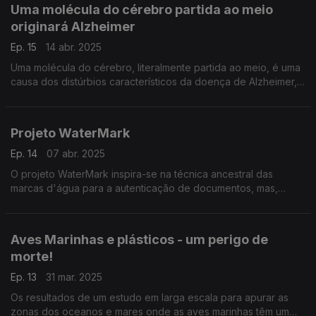
Uma molécula do cérebro partida ao meio
originará Alzheimer
Ep. 15
14 abr. 2025
Uma molécula do cérebro, literalmente partida ao meio, é uma
causa dos distúrbios característicos da doença de Alzheimer,
descoberta da equipa de Maria José, do Instituto de
Farmacologia e Neurociências da FMUL.
Projeto WaterMark
Ep. 14
07 abr. 2025
O projeto WaterMark inspira-se na técnica ancestral das
marcas d'água para a autenticação de documentos, mas,
neste caso, com o objetivo de proteger conteúdos visuais.
Aves Marinhas e plásticos - um perigo de
morte!
Ep. 13
31 mar. 2025
Os resultados de um estudo em larga escala para apurar as
zonas dos oceanos e mares onde as aves marinhas têm um