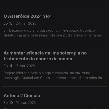
risco acrescido de encontrar plástico...
O Asteróide 2024 YR4
Ep. 12
24 mar. 2025
Em Dezembro do ano passado, um Telescópio Robótico
detetou um asteroide numa rota que podia atingir a Terra em
2032... e soaram os alarmes junto da comunidade científica,
como nos conta o astrofísico Pedro Machado, em An
Aumentar eficácia da imunoterapia no
tratamento do cancro da mama
Ep. 11
17 mar. 2025
Projeto liderado pela bióloga e especialista em imuno-
oncologia, Guadalupe Cabral, a decorrer nos laboratórios da
Nova Medical School, ...
Antena 2 Ciência
Ep. 10
10 mar. 2025