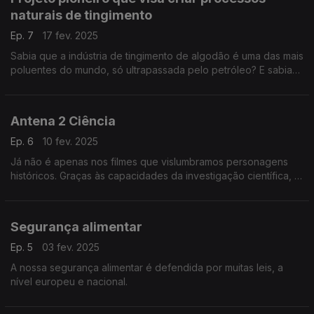
naturais de tingimento
Ep. 7
17 fev. 2025
Sabia que a indústria de tingimento de algodão é uma das mais
poluentes do mundo, só ultrapassada pelo petróleo? E sabia
que os rios perto destas indústrias, por exemplo na Índia, ....
Antena 2 Ciência
Ep. 6
10 fev. 2025
Já não é apenas nos filmes que vislumbramos personagens
históricos. Graças às capacidades da investigação científica, já
é possível reconstituir com fidelidade rostos há muito
desaparecidos.
Segurança alimentar
Ep. 5
03 fev. 2025
A nossa segurança alimentar é defendida por muitas leis, a
nível europeu e nacional.