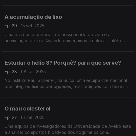
também era uma fonte de alimento do nossos antepassados
do Neolítico final ...
A acumulação de lixo
Ep. 29
15 set. 2025
Uma das consequências do nosso modo de vida é a
acumulação de lixo. Quando começámos a colocar satélites
em órbita, também no seu fim de vida são lixo e um risco para
os satélites ainda em funções: ...
Estudar o hélio 3? Porquê? para que serve?
Ep. 28
08 set. 2025
No Instituto Paul Scherrer, na Suíça, uma equipa internacional
que integrou físicos portugueses, fez medições com feixes
lazer ao isótopo hélio 3, uma variação do átomo do elemento
químico hélio.
O mau colesterol
Ep. 27
01 set. 2025
Uma equipa de investigadores da Universidade de Aveiro está
a analisar compostos bioativos dos cogumelos com