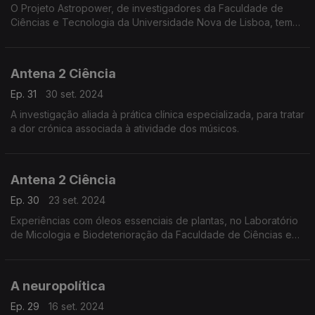
O Projeto Astropower, de investigadores da Faculdade de
Ciências e Tecnologia da Universidade Nova de Lisboa, tem
como objetivo restaurar a perda de potência muscular dos
astronautas e também da população idosa, ...
Antena 2 Ciência
Ep. 31
30 set. 2024
A investigação aliada à prática clínica especializada, para tratar
a dor crónica associada à atividade dos músicos.
Antena 2 Ciência
Ep. 30
23 set. 2024
Experiências com óleos essenciais de plantas, no Laboratório
de Micologia e Biodeterioração da Faculdade de Ciências e
Tecnologia da Universidade de Coimbra, para eliminar as
contaminações fúngicas no património museológ
A neuropolítica
Ep. 29
16 set. 2024