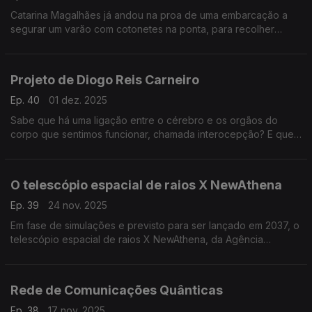
Catarina Magalhães já andou na proa de uma embarcação a
segurar um varão com cotonetes na ponta, para recolher
amostras microbianas do sopro das baleias. Agora, usam os
drones ...
Projeto de Diogo Reis Carneiro
Ep. 40
01 dez. 2025
Sabe que há uma ligação entre o cérebro e os orgãos do
corpo que sentimos funcionar, chamada interocepção? E que
fica afetada na doença de Parkinson?
O telescópio espacial de raios X NewAthena
Ep. 39
24 nov. 2025
Em fase de simulações e previsto para ser lançado em 2037, o
telescópio espacial de raios X NewAthena, da Agência
Espacial Europeia (ESA), vai conseguir detetar buracos negros
supermassivos ...
Rede de Comunicações Quânticas
Ep. 38
17 nov. 2025