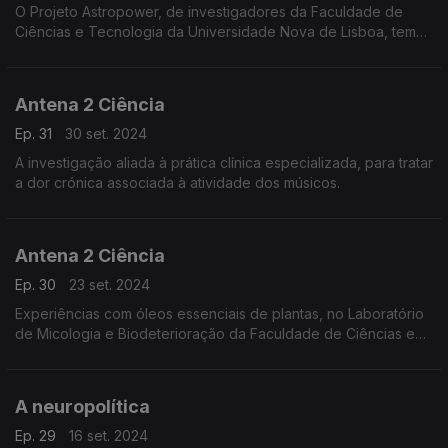
O Projeto Astropower, de investigadores da Faculdade de
Ciências e Tecnologia da Universidade Nova de Lisboa, tem
como objetivo restaurar a perda de potência muscular dos
astronautas e também da população idosa, ...
Antena 2 Ciência
Ep. 31
30 set. 2024
A investigação aliada à prática clínica especializada, para tratar
a dor crónica associada à atividade dos músicos.
Antena 2 Ciência
Ep. 30
23 set. 2024
Experiências com óleos essenciais de plantas, no Laboratório
de Micologia e Biodeterioração da Faculdade de Ciências e
Tecnologia da Universidade de Coimbra, para eliminar as
contaminações fúngicas no património museológ
A neuropolítica
Ep. 29
16 set. 2024