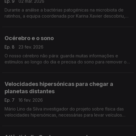
Ep. 9
02 mar. 2026
Durante a análise a bactérias patogénicas na microbiota de
ratinhos, a equipa coordenada por Karina Xavier descobriu,
por acaso, uma bactéria diferente dos seus parentes de má
fama, ,,,
Océrebro e o sono
Ep. 8
23 fev. 2026
O nosso cérebro não pára: guarda muitas informações e
estímulos ao longo do dia e precisa do sono para remover o
que não é essencial. Quando o sono é pouco esta limpeza
não é feita e a atividade cerebral não normaliza.
Velocidades hipersónicas para chegar a
planetas distantes
Ep. 7
16 fev. 2026
Mário Lino da Silva investigador do projeto sobre física das
velocidades hipersónicas, necessárias para levar veículos
espaciais a planetas distantes. Os ensaios decorrem no
Campus Loures do Instituto Superior Técnico.