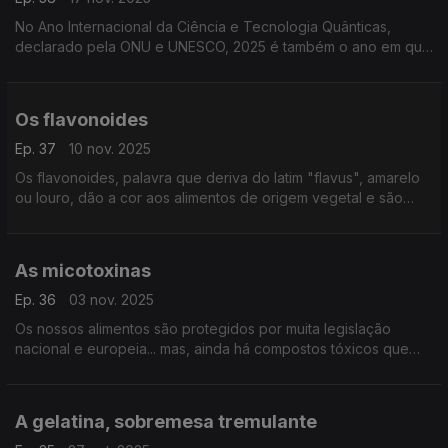
No Ano Internacional da Ciência e Tecnologia Quânticas,
declarado pela ONU e UNESCO, 2025 é também o ano em que
se começa a instalar em Portugal uma Rede de Comunicações
Quânticas, capaz de otimizar redes nacionais ...
Os flavonoides
Ep. 37
10 nov. 2025
Os flavonoides, palavra que deriva do latim "flavus", amarelo
ou louro, dão a cor aos alimentos de origem vegetal e são
poderosos compostos bioativos com propriedades capazes
de prevenir uma série de doenças graves. ..
As micotoxinas
Ep. 36
03 nov. 2025
Os nossos alimentos são protegidos por muita legislação
nacional e europeia... mas, ainda há compostos tóxicos que
desafiam este controlo, como as micotoxinas (palavra que
deriva de fungos venenosos)
A gelatina, sobremesa tremulante