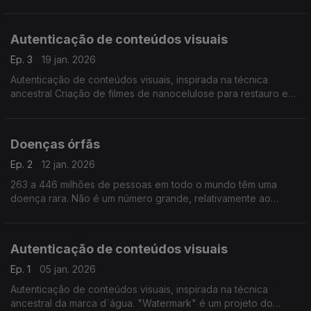
importância que têm para o mundo em geral, porque são tão
importantes para a nossa sobrevivênia",
Autenticação de conteúdos visuais
Ep. 3
19 jan. 2026
Autenticação de conteúdos visuais, inspirada na técnica
ancestral Criação de filmes de nanocelulose para restauro e
conservação de documentos históricos em papel. ...
Doenças órfãs
Ep. 2
12 jan. 2026
263 a 446 milhões de pessoas em todo o mundo têm uma
doença rara. Não é um número grande, relativamente ao
número de habitantes do planeta. Por isso, também são
conhecidas como doenças órfãs com menos investigação.
Autenticação de conteúdos visuais
Ep. 1
05 jan. 2026
Autenticação de conteúdos visuais, inspirada na técnica
ancestral da marca d`água. "Watermark" é um projeto do