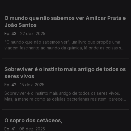
investigador João Neves, da Universidade da Beira Interior.
O mundo que não sabemos ver Amílcar Prata e
João Santos
Ep. 43
22 dez. 2025
"O mundo que não sabemos ver", um livro que propõe uma
viagem fascinante ao mundo da química, lá onde as coisas se
tocam, se transformam ou se desfazem, escrevem Amílcar
Duque Prata e João Afonso Santos, ....
Sobreviver é o instinto mais antigo de todos os
seres vivos
Ep. 42
15 dez. 2025
Sobreviver é o instinto mais antigo de todos os seres vivos.
Mas, a maneira como as células bacterianas resistem, parece
um guião de ficção científica! ...
O sopro dos cetáceos,
Ep. 41
08 dez. 2025