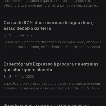
Criar novo medicamento que atue na serotonia que existe no
intestino e que pode melhorar os sintomas da depressão e
ansiedade.
Cerca de 97% das reservas de água doce,
estão debaixo da terra
Ep. 9
03 mar. 2025
Cerca de 97 por cento das reservas de água doce, disponível
para consumo humano, estão debaixo da terra, armazenadas
em aquíferos. A qualidade destas águas subterrâneas é
garantida por comunidades de organismos, ...
Espectógrafo Expresso à procura de estrelas
que alberguem planeta
Ep. 8
24 fev. 2025
Espectógrafo Expresso à procura de estrelas que alberguem
planetas, na imensidão da nossa galáxia. Com Nuno Cardoso
Santos, um dos investigadores que fazem parte da equipa
internacional que, recentemente, obteve dados ..
Projeto pioneiro que visa criar processos