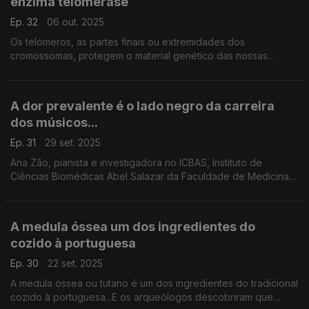
enzima telomerase
Ep. 32
06 out. 2025
Os telómeros, as partes finais ou extremidades dos
cromossomas, protegem o material genético das nossas
células, mas vão encurtando ao longo da vida sendo a causa
de envelhecimento. ...
A dor prevalente é o lado negro da carreira
dos músicos...
Ep. 31
29 set. 2025
Ana Zão, pianista e investigadora no ICBAS, Instituto de
Ciências Biomédicas Abel Salazar da Faculdade de Medicina
da Faculdade do Porto, é médica especialista na área das
artes performativas e explica-nos porque são nec
A medula óssea um dos ingredientes do
cozido à portuguesa
Ep. 30
22 set. 2025
A medula óssea ou tutano é um dos ingredientes do tradicional
cozido à portuguesa...E os arqueólogos descobriram que