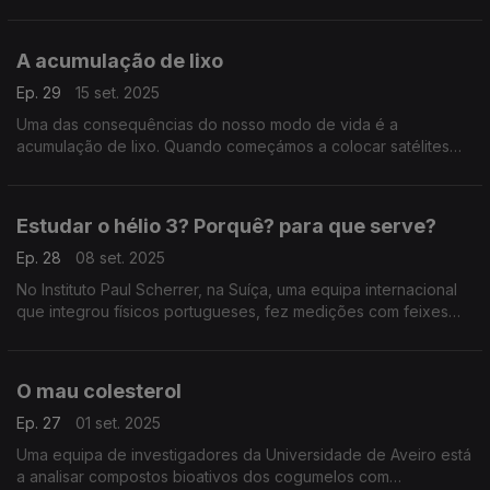
também era uma fonte de alimento do nossos antepassados
do Neolítico final ...
A acumulação de lixo
Ep. 29
15 set. 2025
Uma das consequências do nosso modo de vida é a
acumulação de lixo. Quando começámos a colocar satélites
em órbita, também no seu fim de vida são lixo e um risco para
os satélites ainda em funções: ...
Estudar o hélio 3? Porquê? para que serve?
Ep. 28
08 set. 2025
No Instituto Paul Scherrer, na Suíça, uma equipa internacional
que integrou físicos portugueses, fez medições com feixes
lazer ao isótopo hélio 3, uma variação do átomo do elemento
químico hélio.
O mau colesterol
Ep. 27
01 set. 2025
Uma equipa de investigadores da Universidade de Aveiro está
a analisar compostos bioativos dos cogumelos com