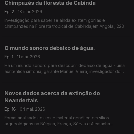
Chimpazés da floresta de Cabinda
Ep. 2
18 mai. 2026
Investigação para saber se ainda existem gorilas e
chimpanzés na Floresta tropical de Cabinda,em Angola., 220
O mundo sonoro debaixo de água.
Ep. 1
11 mai. 2026
Há um mundo sonoro para descobrir debaixo de água - uma
auntêntica sinfonia, garante Manuel Vieira, investigador do
MARE da Universidade de Lisboa, especialista em bioacústica
e ecoacústica de peixes.
Novos dados acerca da extinção do
Neandertais
Ep. 18
04 mai. 2026
Foram analisados ossos e material genético em sítios
arqueológicos na Bélgica, França, Sérvia e Alemanha.
Ricardo Miguel Godinho, paleoantropólogo da Universidade