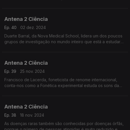
Antena 2 Ciência
Ep. 40
02 dez. 2024
Duarte Barral, da Nova Medical School, lidera um dos poucos
grupos de investigação no mundo inteiro que está a estudar
os mecanismos moleculares que produzem e acumulam a
melanina nas células, com o objetivo de poder aumentar a sua
capacidade de proteção natural da pele.
Antena 2 Ciência
Ep. 39
25 nov. 2024
Francisco de Lacerda, foneticista de renome internacional,
conta-nos como a Fonética experimental estuda os sons da
fala recorrendo a instrumentos científicos e as suas valiosas
aplicações em algumas áreas da medicina, na aeronáutica civil
e militar ou na produção da voz por máquinas.
Antena 2 Ciência
Ep. 38
18 nov. 2024
As doenças raras também são conhecidas por doenças órfãs,
porque o número de pessoas atingidas é muito reduzido e,