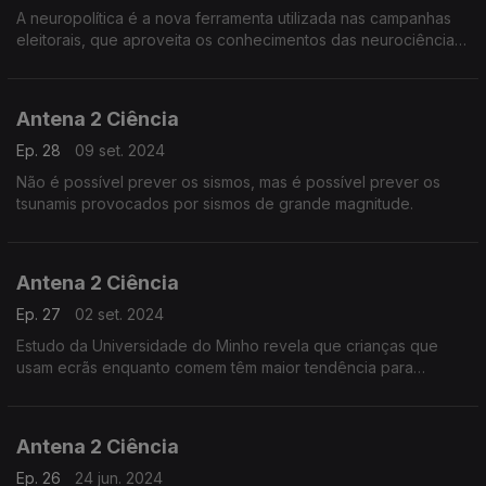
A neuropolítica é a nova ferramenta utilizada nas campanhas
eleitorais, que aproveita os conhecimentos das neurociências
sobre o funcionamento do cérebro na escolha das palavras
chave dos discursos políticos.
Antena 2 Ciência
Ep. 28
09 set. 2024
Não é possível prever os sismos, mas é possível prever os
tsunamis provocados por sismos de grande magnitude.
Antena 2 Ciência
Ep. 27
02 set. 2024
Estudo da Universidade do Minho revela que crianças que
usam ecrãs enquanto comem têm maior tendência para
ficarem obesas.
Antena 2 Ciência
Ep. 26
24 jun. 2024