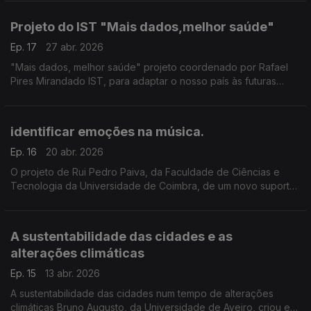
do Algarve participou na investigação
Projeto do IST "Mais dados,melhor saúde"
Ep. 17
27 abr. 2026
"Mais dados, melhor saúde" projeto coordenado por Rafael
Pires Mirandado IST, para adaptar o nosso país às futuras
regras do Espaço Europeu de Dados de Saúde ...
identificar emoções na música.
Ep. 16
20 abr. 2026
O projeto de Rui Pedro Paiva, da Faculdade de Ciências e
Tecnologia da Universidade de Coimbra, de um novo suporte
tecnológico capaz de identificar emoções na música, já está
na fase de criação de um protótipo
A sustentabilidade das cidades e as
alterações climáticas
Ep. 15
13 abr. 2026
A sustentabilidade das cidades num tempo de alterações
climáticas Bruno Augusto, da Universidade de Aveiro, criou e