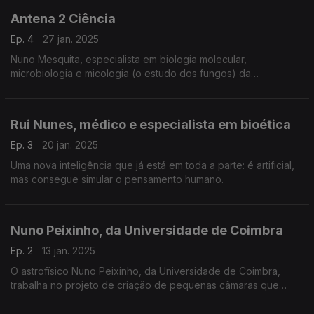
Antena 2 Ciência
Ep. 4
27 jan. 2025
Nuno Mesquita, especialista em biologia molecular,
microbiologia e micologia (o estudo dos fungos) da
Universidade de Coimbra e o investigador responsável deste
projeto, explica-nos como os fungos
Rui Nunes, médico e especialista em bioética
Ep. 3
20 jan. 2025
Uma nova inteligência que já está em toda a parte: é artificial,
mas consegue simular o pensamento humano.
Nuno Peixinho, da Universidade de Coimbra
Ep. 2
13 jan. 2025
O astrofísico Nuno Peixinho, da Universidade de Coimbra,
trabalha no projeto de criação de pequenas câmaras que
serão acopladas aos satélites, para seguirem os rastos do lixo
espacial e se desviarem das suas rotas...