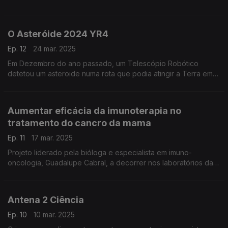
risco acrescido de encontrar plástico...
O Asteróide 2024 YR4
Ep. 12
24 mar. 2025
Em Dezembro do ano passado, um Telescópio Robótico
detetou um asteroide numa rota que podia atingir a Terra em
2032... e soaram os alarmes junto da comunidade científica,
como nos conta o astrofísico Pedro Machado, em An
Aumentar eficácia da imunoterapia no
tratamento do cancro da mama
Ep. 11
17 mar. 2025
Projeto liderado pela bióloga e especialista em imuno-
oncologia, Guadalupe Cabral, a decorrer nos laboratórios da
Nova Medical School, ...
Antena 2 Ciência
Ep. 10
10 mar. 2025