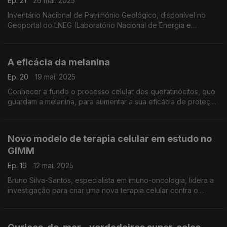
Ep. 21
26 mai. 2025
Inventário Nacional de Património Geológico, disponível no
Geoportal do LNEG (Laboratório Nacional de Energia e
Geologia), com acesso livre para visitas virtuais
A eficácia da melanina
Ep. 20
19 mai. 2025
Conhecer a fundo o processo celular dos queratinócitos, que
guardam a melanina, para aumentar a sua eficácia de proteção
contra os raios ultra-violetas. ...
Novo modelo de terapia celular em estudo no
GIMM
Ep. 19
12 mai. 2025
Bruno Silva-Santos, especialista em imuno-oncologia, lidera a
investigação para criar uma nova terapia celular contra o
cancro colorretal, o tipo com mais incidência em Portugal e a
segunda causa de morte por cancro.