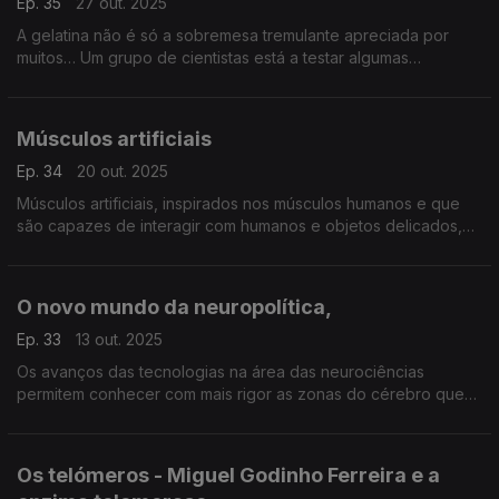
Ep. 35
27 out. 2025
A gelatina não é só a sobremesa tremulante apreciada por
muitos… Um grupo de cientistas está a testar algumas
propriedades únicas desta proteína, para criar selos de
autenticidade não-clonáveis,
Músculos artificiais
Ep. 34
20 out. 2025
Músculos artificiais, inspirados nos músculos humanos e que
são capazes de interagir com humanos e objetos delicados,
estão a ser desenvolvidos no Centro de Engenharia Mecânica,
Materiais e Processos ...
O novo mundo da neuropolítica,
Ep. 33
13 out. 2025
Os avanços das tecnologias na área das neurociências
permitem conhecer com mais rigor as zonas do cérebro que
são ativadas quando somos expostos a campanhas políticas e
é usada como uma ferramenta no jogo político: o nov
Os telómeros - Miguel Godinho Ferreira e a