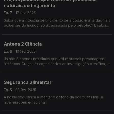
naturais de tingimento
Ep. 7
17 fev. 2025
Sabia que a indústria de tingimento de algodão é uma das mais
poluentes do mundo, só ultrapassada pelo petróleo? E sabia
que os rios perto destas indústrias, por exemplo na Índia, ....
Antena 2 Ciência
Ep. 6
10 fev. 2025
Já não é apenas nos filmes que vislumbramos personagens
históricos. Graças às capacidades da investigação científica, já
é possível reconstituir com fidelidade rostos há muito
desaparecidos.
Segurança alimentar
Ep. 5
03 fev. 2025
A nossa segurança alimentar é defendida por muitas leis, a
nível europeu e nacional.