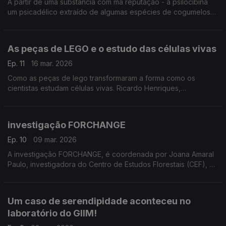
A partir de uma substância com má reputação - a psilocibina
um psicadélico extraído de algumas espécies de cogumelos
"mágicos" - Nuno Dinis Alves, neurocientista da Universidade
do Minho prossegue experiências ...
As peças de LEGO e o estudo das células vivas
Ep. 11
16 mar. 2026
Como as peças de lego transformaram a forma como os
cientistas estudam células vivas. Ricardo Henriques,
investigador do ITQB explica
investigação FORCHANGE
Ep. 10
09 mar. 2026
A investigação FORCHANGE, é coordenada por Joana Amaral
Paulo, investigadora do Centro de Estudos Florestais (CEF), do
Instituto Superior de Agronomia (ISA). ...
Um caso de serendipidade aconteceu no
laboratório do GIIM!