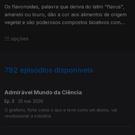
Os flavonoides, palavra que deriva do latim "flavus",
amarelo ou louro, dão a cor aos alimentos de origem
vegetal e são poderosos compostos bioativos com
propriedades capazes de prevenir uma série de
doenças graves. ..
opções
792
episódios disponíveis
913643
894676
875273
845735
826863
809211
778031
758147
739346
Admirável Mundo da Ciência
Ep. 3
25 mai. 2026
O grafeno, forte como o aço e leve como um átomo, vai
revolucionar a indústria