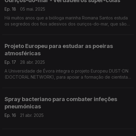
Ouriços-do-mar - verdadeiros super-colas
Ep. 18
05 mai. 2025
Há muitos anos que a bióloga marinha Romana Santos estuda
os segredos dos fios adesivos dos ouriços-do-mar, que são
verdadeiros super-colas. ...
Projeto Europeu para estudar as poeiras
atmosféricas
Ep. 17
28 abr. 2025
A Universidade de Évora integra o projeto Europeu DUST-DN
(DOCTORAL NETWORK), para apoiar a formação de cientistas
especializados no conhecimento das partículas das poeiras
minerais atmosféricas e ...
Spray bacteriano para combater infeções
pneumónicas
Ep. 16
21 abr. 2025