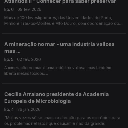
Atlântida II - Conhecer para saber preservar
Ep. 6
09 fev. 2026
Mais de 100 Investigadores, das Universidades do Porto,
Minho e Trás-os-Montes e Alto Douro, com coordenação do
biólogo Vitor Vasconcelos estão a mapear e a estudar todo o
ecossistema da zona norte do Atlântico.
A mineração no mar - uma indústria valiosa
mas ...
Ep. 5
02 fev. 2026
A mineração no mar é uma indústria valiosa, mas também
liberta metais tóxicos.
Nélia Mestre, do Centro de Investigação Marinha e Ambiental
da Universidade do Algarve, coordena o projeto TOX-IN-Col
...
Cecília Arraiano presidente da Academia
Europeia de Microbiologia
Ep. 4
26 jan. 2026
“Muitas vezes só se chama a atenção para os micróbios para
os problemas nefastos que causam e não da grande