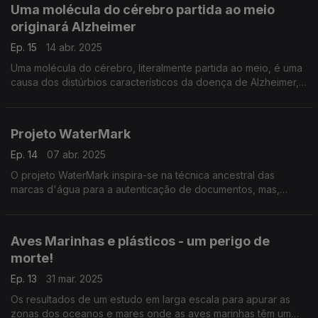
Uma molécula do cérebro partida ao meio
originará Alzheimer
Ep. 15
14 abr. 2025
Uma molécula do cérebro, literalmente partida ao meio, é uma
causa dos distúrbios característicos da doença de Alzheimer,
descoberta da equipa de Maria José, do Instituto de
Farmacologia e Neurociências da FMUL.
Projeto WaterMark
Ep. 14
07 abr. 2025
O projeto WaterMark inspira-se na técnica ancestral das
marcas d'água para a autenticação de documentos, mas,
neste caso, com o objetivo de proteger conteúdos visuais.
Aves Marinhas e plásticos - um perigo de
morte!
Ep. 13
31 mar. 2025
Os resultados de um estudo em larga escala para apurar as
zonas dos oceanos e mares onde as aves marinhas têm um