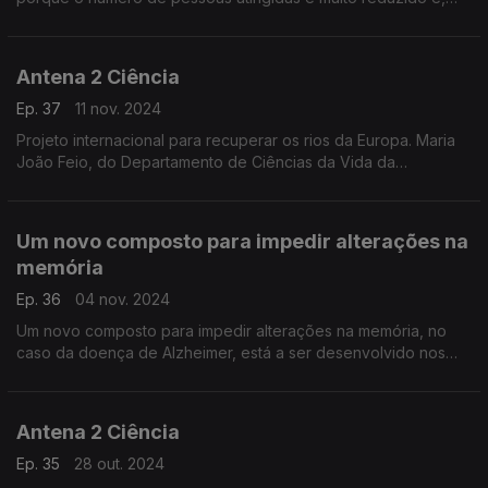
por isso, não são tão estudadas.
Antena 2 Ciência
Ep. 37
11 nov. 2024
Projeto internacional para recuperar os rios da Europa. Maria
João Feio, do Departamento de Ciências da Vida da
Universidade de Coimbra, é uma das investigadoras do
projeto que pretende restaurar a qualidade ecológica de
Um novo composto para impedir alterações na
memória
Ep. 36
04 nov. 2024
Um novo composto para impedir alterações na memória, no
caso da doença de Alzheimer, está a ser desenvolvido nos
laboratórios da Faculdade de Medicina da Universidade de
Lisboa e revela grande potencial terapêutico na pr
Antena 2 Ciência
Ep. 35
28 out. 2024