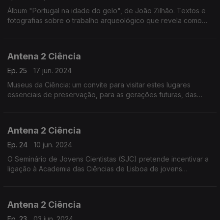
Álbum "Portugal na idade do gelo", de João Zilhão. Textos e
fotografias sobre o trabalho arqueológico que revela como
viviam os nossos antepassados durante o período conhecido
como idade do gelo"
Antena 2 Ciência
Ep. 25
17 jun. 2024
Museus da Ciência: um convite para visitar estes lugares
essenciais de preservação, para as gerações futuras, das
evidências materiais da ciência e da investigação em Portugal.
Antena 2 Ciência
Ep. 24
10 jun. 2024
O Seminário de Jovens Cientistas (SJC) pretende incentivar a
ligação à Academia das Ciências de Lisboa de jovens
cientistas de excecional mérito, escolhidos nas várias áreas do
saber.
Antena 2 Ciência
Ep. 23
03 jun. 2024