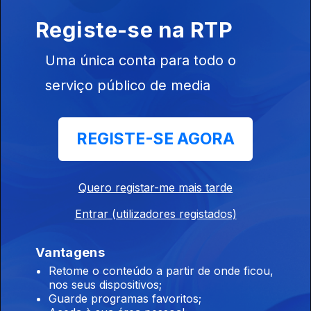
Despertar" de Alain Peyrefitte. Oradora
Registe-se na RTP
convidada: Graça Franco. Sessão gravada a 17
de Setembro de 2012, na Livraria Férin. Edição:
Uma única conta para todo o
Cristina Condinho Apoio Téc
serviço público de media
13 out. 2012
REGISTE-SE AGORA
Ciclo "Política & Pensamento: a voz dos livros".
Apresentação do livro "O Federalista", de
Alexander Hamilton, James Madison e John
Quero registar-me mais tarde
Jay. Orador convidado: Prof. Viriato
Soromenho Marques. Sessão gravada a 2 de
Entrar (utilizadores registados)
Julho de 2012 na Livraria Férin.Apoio técnic
15 jul. 2012
Vantagens
Retome o conteúdo a partir de onde ficou,
nos seus dispositivos;
Guarde programas favoritos;
Ciclo "Política & Pensamento: a voz dos livros".