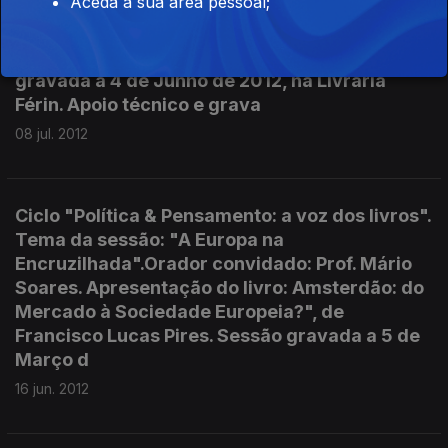
Aceda à sua área pessoal;
Apresentação do livro "O Fim da História e o
Último Homem" de Francis Fukuyama. Orador
convidado: Jaime Nogueira Pinto. Sessão
gravada a 4 de Junho de 2012, na Livraria
Férin. Apoio técnico e grava
08 jul. 2012
Ciclo "Política & Pensamento: a voz dos livros".
Tema da sessão: "A Europa na
Encruzilhada".Orador convidado: Prof. Mário
Soares. Apresentação do livro: Amsterdão: do
Mercado à Sociedade Europeia?", de
Francisco Lucas Pires. Sessão gravada a 5 de
Março d
16 jun. 2012