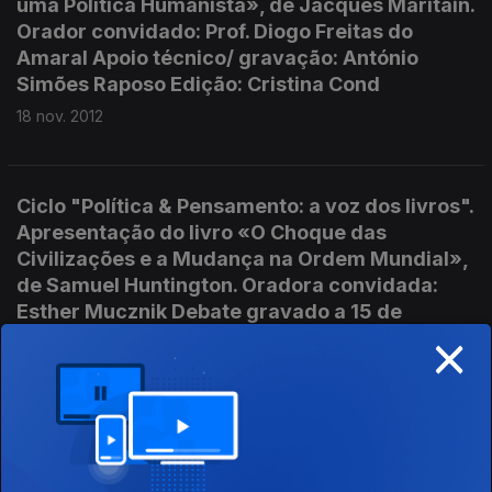
uma Política Humanista», de Jacques Maritain.
Orador convidado: Prof. Diogo Freitas do
Amaral Apoio técnico/ gravação: António
Simões Raposo Edição: Cristina Cond
18 nov. 2012
Ciclo "Política & Pensamento: a voz dos livros".
Apresentação do livro «O Choque das
Civilizações e a Mudança na Ordem Mundial»,
de Samuel Huntington. Oradora convidada:
Esther Mucznik Debate gravado a 15 de
×
Outubro de 2012, na Livraria Férin. Gr
10 nov. 2012
Ciclo "Política & Pensamento: a voz dos livros".
Apresentação do livro "Quando a China