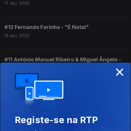
17 dez. 2020
#12 Fernando Farinha - "É Natal"
16 dez. 2020
#11 António Manuel Ribeiro & Miguel Ângelo -
×
"Podia Ser Natal"
15 dez. 2020
#10 Sérgio Godinho canta com os Amigos do
Gaspar - "Os Pais Natais"
14 dez. 2020
Registe-se na RTP