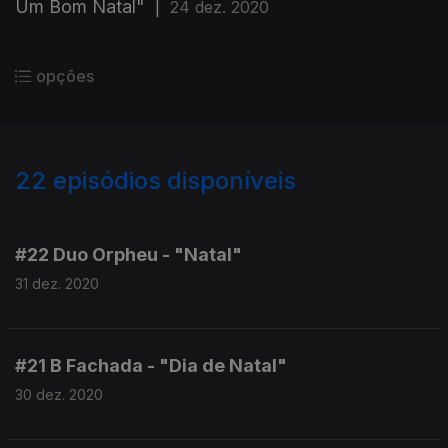
Um Bom Natal"
|
24 dez. 2020
opções
22
episódios disponíveis
511610
509825
#22 Duo Orpheu - "Natal"
31 dez. 2020
#21 B Fachada - "Dia de Natal"
30 dez. 2020