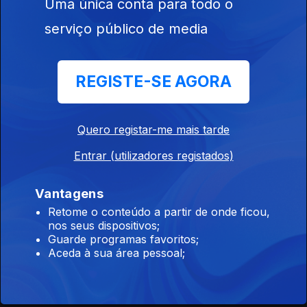
Uma única conta para todo o
#09 José Cid com Natália Correia - "História
serviço público de media
Verdadeira de Natal"
11 dez. 2020
REGISTE-SE AGORA
#08 Jorge Fernando - "Natal"
Quero registar-me mais tarde
10 dez. 2020
Entrar (utilizadores registados)
#07 Anjos & Susana - "Nesta Noite Branca"
Vantagens
09 dez. 2020
Retome o conteúdo a partir de onde ficou,
nos seus dispositivos;
Guarde programas favoritos;
Aceda à sua área pessoal;
#06 António Calvário e o Coro Feminino da
Emissora Nacional - "Natal das Crianças"
08 dez. 2020