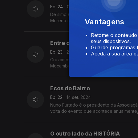
Ep. 24
05 out. 2024
De simples empregada de limpezas de escri
Vantagens
Moreno revela-nos a invejável história
Retome o conteúdo a
seus dispositivos;
Entre o futebol e a música
Guarde programas f
Ep. 23
28 set. 2024
Aceda à sua área pe
Cruzamos o caminho do Índico com Michel do Rosário,. O protagonista da semana, é profissional de saúde natural de
Moçambique e revela-nos os retalhos do s
Ecos do Bairro
Ep. 22
14 set. 2024
Nuno Furtado é o presidente da Associaçã
O outro lado da HISTÓRIA