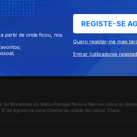
tórios á Alta Empresária Multi-sectorial de sucesso em Portugal, V
REGISTE-SE A
 partir de onde ficou, nos
Quero registar-me mais tar
avoritos;
ssoal;
Entrar (utilizadores regista
eu percurso de vida.
o de Moradores do Bairro Portugal Novo e fala-nos sobre as dinâm
volta do evento que acontece anualmente, 15 de Agosto na zona Oriental da cidade de Lisboa, Olaias.