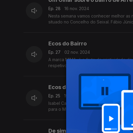
Ep. 28
16 nov. 2024
Nesta semana vamos conhecer melhor as n
situado no Concelho do Seixal. Fábio Júnior, é um jovem líder local e permitiu-se a visita guiada pelo Bairro de
Arrentela.
Ecos do Bairro
Ep. 27
02 nov. 2024
A marca MIMA, é o fruto da criatividade 
respetivos cursos superiores, abraçam o 
Ecos do Bairro
Ep. 25
19 out. 2024
Isabel Cardoso é natural da Guiné Bissau. A Empresaria guineense é produtora de marca própria a partir de Portugal
para o Mundo.
De simples empregada de limpez