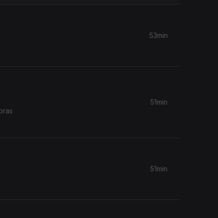
53min
51min
oras
51min