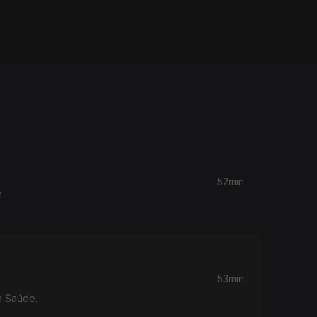
52min
m
53min
a Saúde.