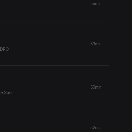
55min
53min
55min
de São
52min