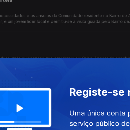
ecessidades e os anseios da Comunidade residente no Bairro de A
de duas irmãs guineenses que estudaram em Cuba. Apesar de conclu
mundo do empreendedorismo para a autonomia financeira.
Registe-se
Uma única conta 
serviço público d
as de escritórios á Alta Empresária