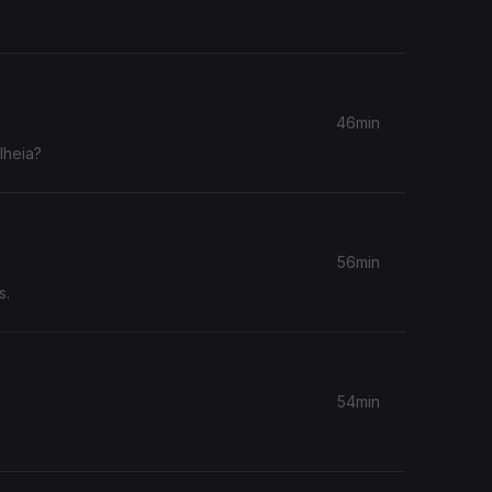
46min
lheia?
56min
s.
54min