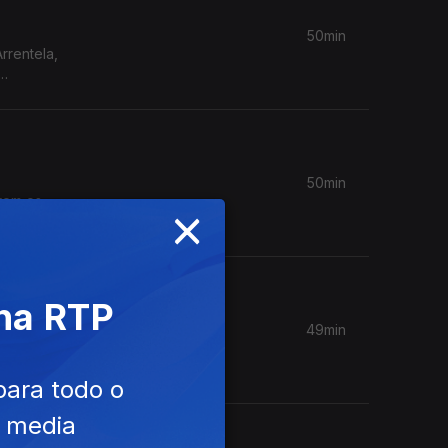
50min
rrentela,
50min
írem os
×
 na RTP
49min
para todo o
e media