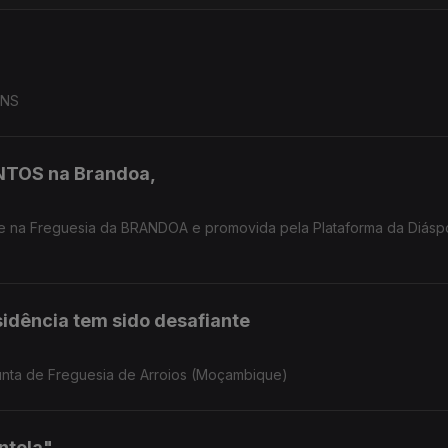
SNS
NTOS na Brandoa,
te na Freguesia da BRANDOA e promovida pela Plataforma da Diásp
idência tem sido desafiante
unta de Freguesia de Arroios (Moçambique)
ntela"