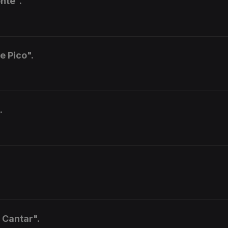
nte".
e Pico".
.
 Cantar".