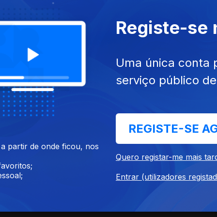
Registe-se
Uma única conta 
migrante".
serviço público d
REGISTE-SE A
 partir de onde ficou, nos
Quero registar-me mais tar
avoritos;
ssoal;
".
Entrar (utilizadores regista