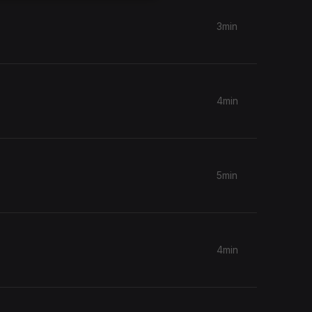
3min
4min
5min
4min