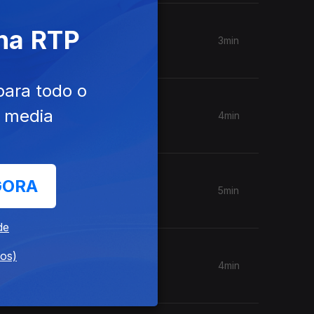
 na RTP
3min
para todo o
e media
4min
GORA
5min
de
dos)
4min