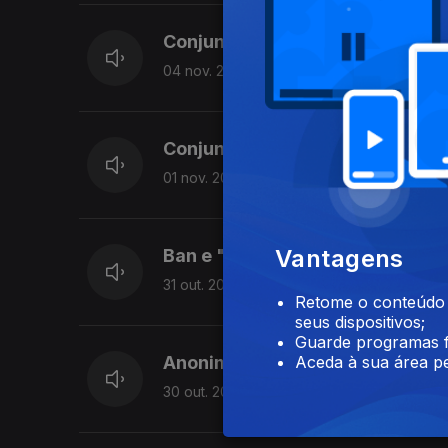
Conjunto Mistério e "Alecrim".
04 nov. 2014
Conjunto Maria Albertina e "O E
01 nov. 2014
Vantagens
Ban e "Rosa Flor".
31 out. 2014
Retome o conteúdo a
seus dispositivos;
Guarde programas f
Aceda à sua área pe
Anonimato e "Homem do Campo
30 out. 2014