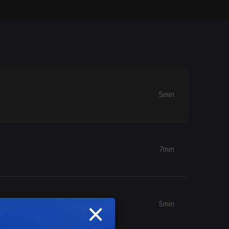
5min
7min
×
5min