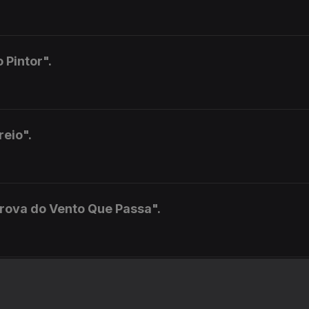
 Pintor".
reio".
Trova do Vento Que Passa".
a.