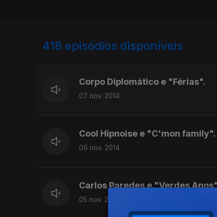
418
episódios disponíveis
169849
137486
Corpo Diplomático e "Férias".
07 nov. 2014
Cool Hipnoise e "C'mon family".
06 nov. 2014
Carlos Paredes e "Verdes Anos"
05 nov. 2014