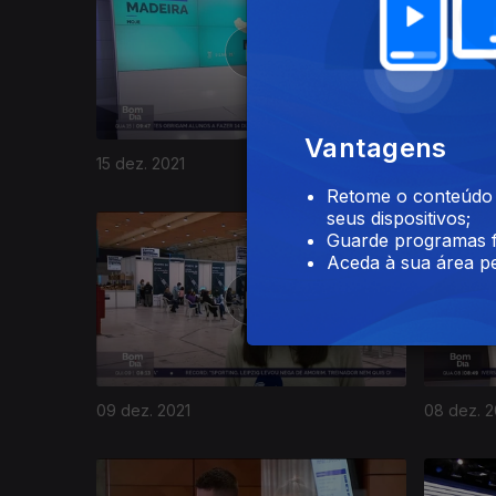
Vantagens
15 dez. 2021
14 dez. 2
Retome o conteúdo a
seus dispositivos;
Guarde programas f
Aceda à sua área pe
09 dez. 2021
08 dez. 2
582745