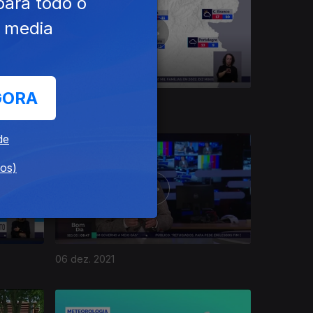
para todo o
e media
GORA
10 dez. 2021
de
dos)
06 dez. 2021