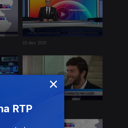
22 dez. 2021
×
 na RTP
16 dez. 2021