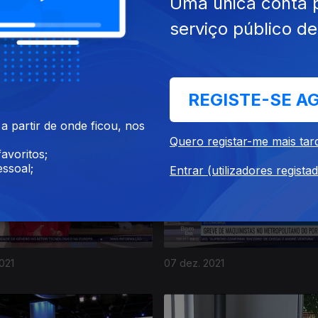
Uma única conta 
serviço público d
REGISTE-SE A
021
13 dez. 2021
 partir de onde ficou, nos
Quero registar-me mais tar
avoritos;
ssoal;
Entrar (utilizadores regista
021
07 dez. 2021