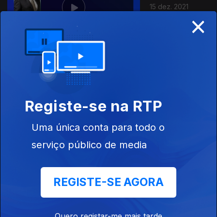
15 dez. 2021
×
14 dez. 2021
Registe-se na RTP
Uma única conta para todo o
serviço público de media
13 dez. 2021
REGISTE-SE AGORA
Quero registar-me mais tarde