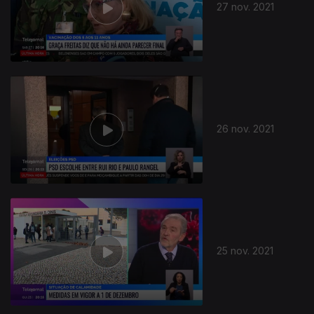
27 nov. 2021
26 nov. 2021
25 nov. 2021