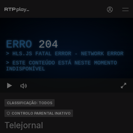
ERRO
204
HLS.JS FATAL ERROR - NETWORK ERROR
ESTE CONTEÚDO ESTÁ NESTE MOMENTO
INDISPONÍVEL
CLASSIFICAÇÃO: TODOS
CONTROLO PARENTAL INATIVO
Telejornal