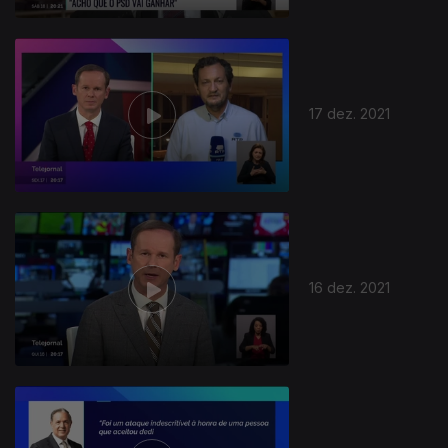
17 dez. 2021
16 dez. 2021