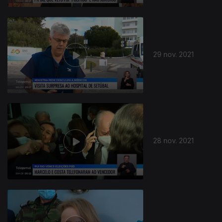
29 nov. 2021
28 nov. 2021
582203