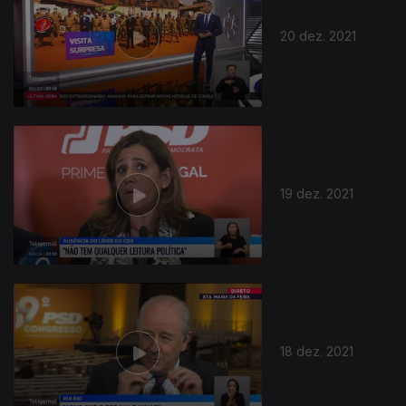
20 dez. 2021
19 dez. 2021
18 dez. 2021