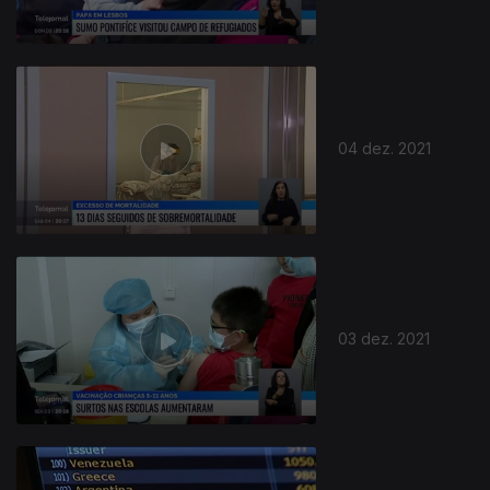
04 dez. 2021
03 dez. 2021