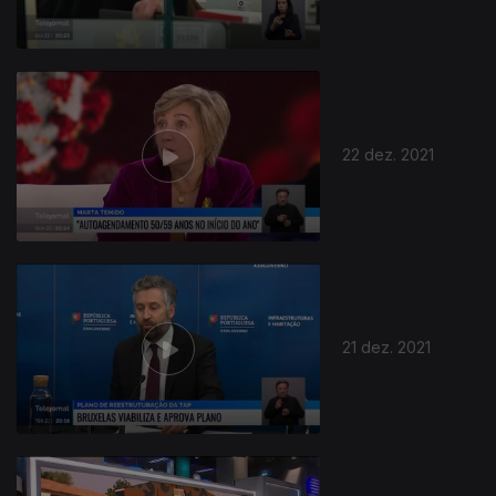
22 dez. 2021
587259
21 dez. 2021