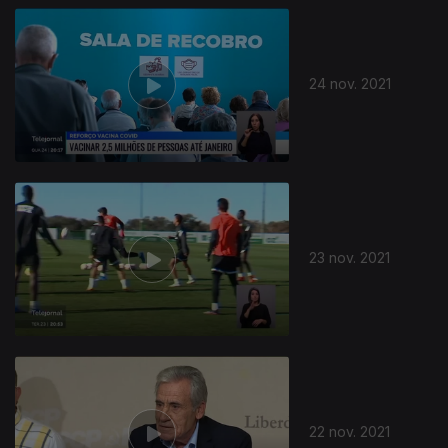
24 nov. 2021
23 nov. 2021
22 nov. 2021