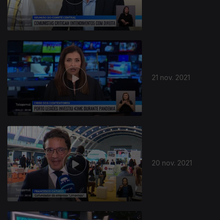
21 nov. 2021
20 nov. 2021