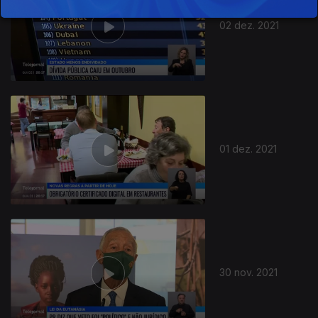
02 dez. 2021
01 dez. 2021
30 nov. 2021