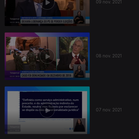
09 nov. 2021
08 nov. 2021
07 nov. 2021