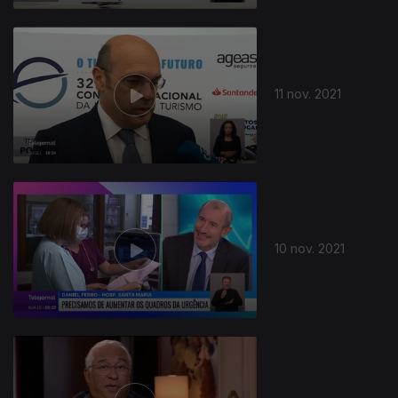
11 nov. 2021
10 nov. 2021