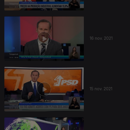
16 nov. 2021
579347
15 nov. 2021