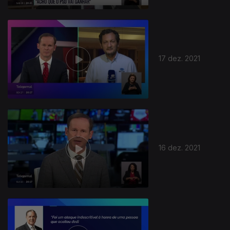
17 dez. 2021
16 dez. 2021