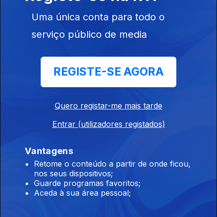
Uma única conta para todo o
serviço público de media
04 dez. 2021
REGISTE-SE AGORA
Quero registar-me mais tarde
Entrar (utilizadores registados)
Vantagens
03 dez. 2021
Retome o conteúdo a partir de onde ficou,
nos seus dispositivos;
Guarde programas favoritos;
Aceda à sua área pessoal;