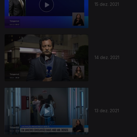
15 dez. 2021
14 dez. 2021
13 dez. 2021