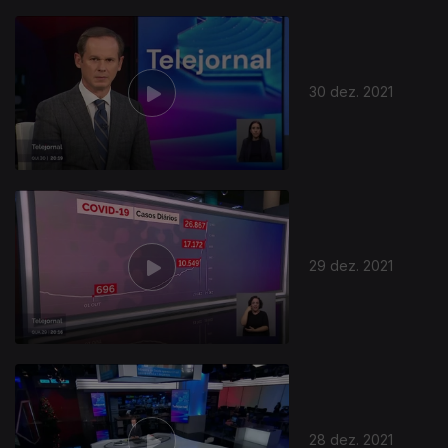
30 dez. 2021
29 dez. 2021
28 dez. 2021