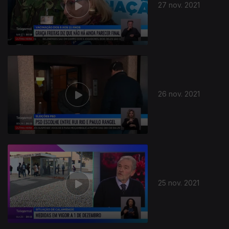
27 nov. 2021
26 nov. 2021
25 nov. 2021