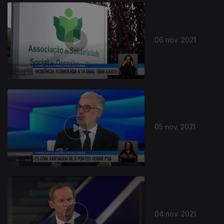
06 nov. 2021
05 nov. 2021
04 nov. 2021