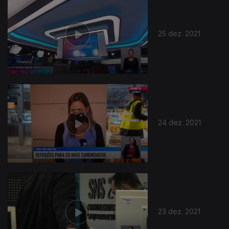
25 dez. 2021
24 dez. 2021
23 dez. 2021