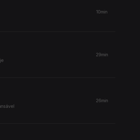
10min
s
29min
je
26min
ansável