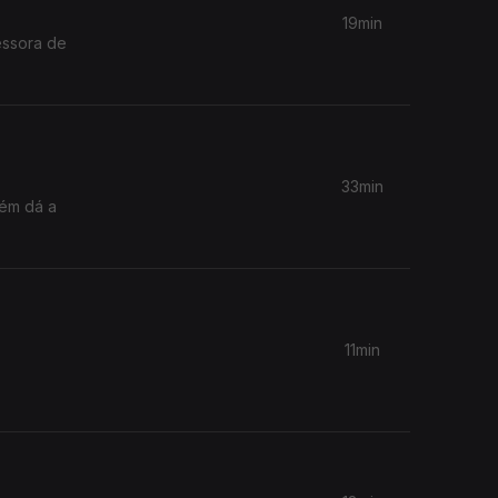
19min
essora de
33min
bém dá a
11min