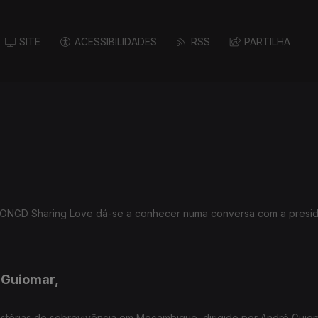
SITE
ACESSIBILIDADES
RSS
PARTILHA
 ONGD Sharing Love dá-se a conhecer numa conversa com a presi
 Guiomar,
histórias de sobrevivência em Moçambique, dirigido por André Guiom