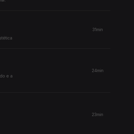
31min
tética
24min
ado e a
23min