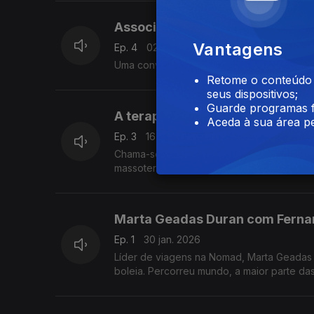
Associação Ser Mais Dar Mais,
Vantagens
Ep. 4
02 mar. 2026
Uma conversa com Ana Lúcia Frutuoso Pres
Retome o conteúdo a
seus dispositivos;
Guarde programas f
A terapia na forma de um sonho
Aceda à sua área pe
Ep. 3
16 fev. 2026
Chama-se Kátia Nascimento mudou a sua v
massoterapia cuidar dos outros.
Marta Geadas Duran com Ferna
Ep. 1
30 jan. 2026
Líder de viagens na Nomad, Marta Geadas D
boleia. Percorreu mundo, a maior parte das