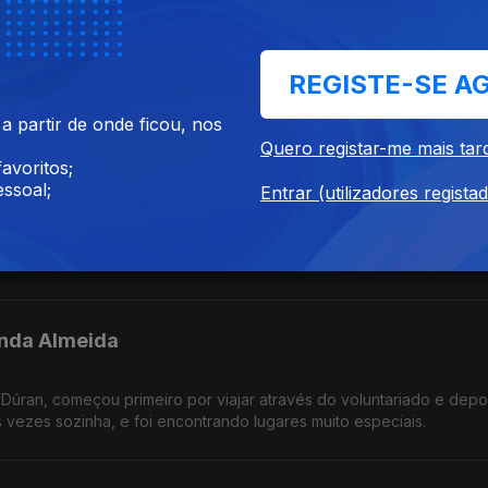
REGISTE-SE A
idente da Associação Ser Mais Dar Mais
 partir de onde ficou, nos
Quero registar-me mais tar
avoritos;
,
ssoal;
Entrar (utilizadores regista
ida e agora como empreendedora criou a Mandi's Care para atrav
nda Almeida
úran, começou primeiro por viajar através do voluntariado e depo
 vezes sozinha, e foi encontrando lugares muito especiais.