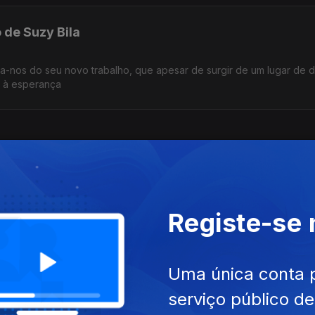
 de Suzy Bila
ala-nos do seu novo trabalho, que apesar de surgir de um lugar de d
r à esperança
 Almeida e"100 afirmações transformadoras" de Adama Djaló, são dois
ransformação pessoal
Registe-se
Uma única conta 
antes de se formar e exercer Arquitetura, A experiência profission
acabou por se dedicar inteiramente à ilustração
serviço público d