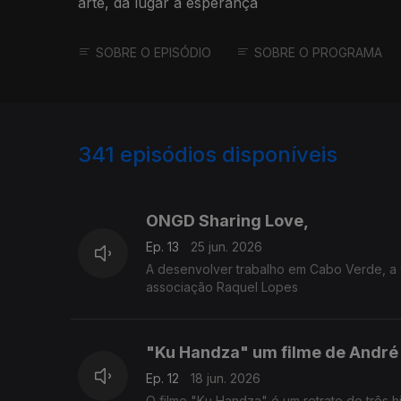
arte, dá lugar à esperança
SOBRE O EPISÓDIO
SOBRE O PROGRAMA
341
episódios disponíveis
910223
848482
ONGD Sharing Love,
Ep. 13
25 jun. 2026
A desenvolver trabalho em Cabo Verde, a
associação Raquel Lopes
"Ku Handza" um filme de André
Ep. 12
18 jun. 2026
O filme "Ku Handza" é um retrato de três 