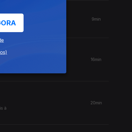
9min
GORA
de
dos)
16min
és da
20min
is à