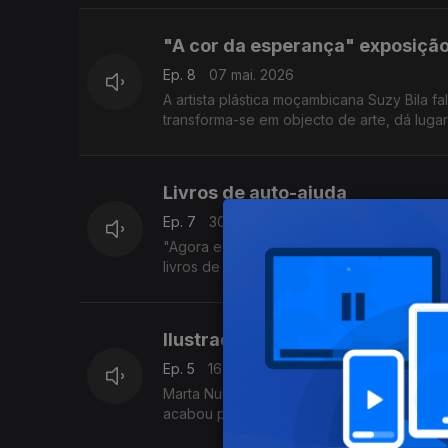
"A cor da esperança" exposição
Ep. 8
07 mai. 2026
A artista plástica moçambicana Suzy Bila f
transforma-se em objecto de arte, dá luga
Livros de auto-ajuda
Ep. 7
30 abr. 2026
"Agora eu sei:51 lições de sabedoria" de Evelin
livros de auto-ajuda ferramentas para a t
Ilustradora Marta Nunes,
Ep. 5
16 mar. 2026
Marta Nunes já se expressava no desenho, 
acabou por não ser satisfatória e a Marta 