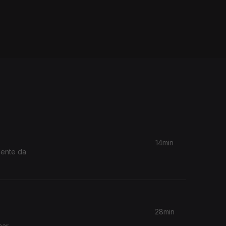
14min
dente da
28min
ar.