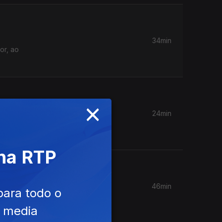
34min
or, ao
×
24min
 na RTP
46min
para todo o
al
e media