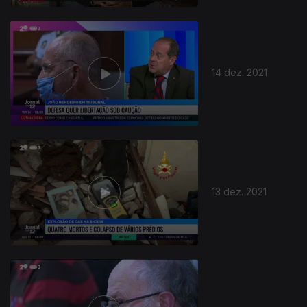
14 dez. 2021
13 dez. 2021