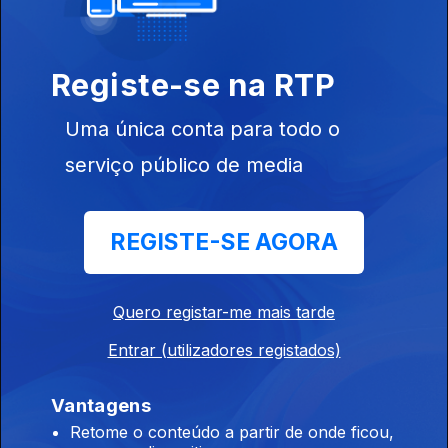
22 dez. 2021
Registe-se na RTP
Uma única conta para todo o
serviço público de media
587137
21 dez. 2021
REGISTE-SE AGORA
Quero registar-me mais tarde
Entrar (utilizadores registados)
Vantagens
20 dez. 2021
Retome o conteúdo a partir de onde ficou,