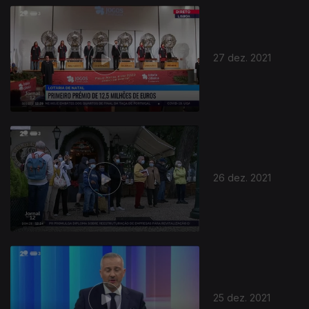
27 dez. 2021
26 dez. 2021
25 dez. 2021