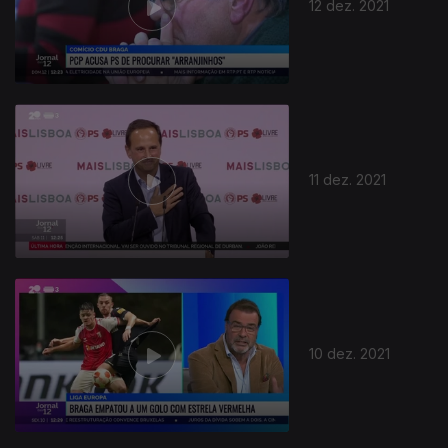
12 dez. 2021
11 dez. 2021
10 dez. 2021