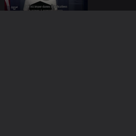
06 dez. 2021
05 dez. 2021