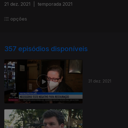
21 dez. 2021
|
temporada 2021
opções
357
episódios disponíveis
31 dez. 2021