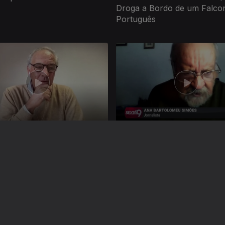
Droga a Bordo de um Falco
Português
ev. 2021
Ep. 4
29 jan. 2021
e Vacinação Prioritária - II
Quem Está a Salvo e Porqu