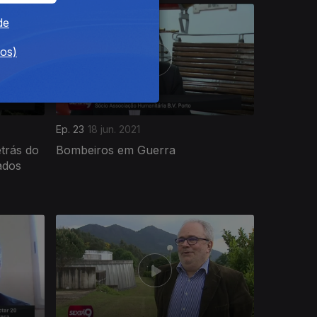
de
dos)
Ep. 23
18 jun. 2021
etrás do
Bombeiros em Guerra
ados