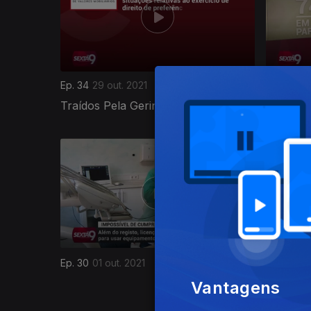
Ep. 34
29 out. 2021
Ep. 33
22 
Traídos Pela Geringonça
Sozinho
558480
Ep. 29
24
Ep. 30
01 out. 2021
Máfia d
Vantagens