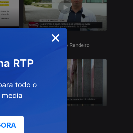
×
Ep. 31
08 out. 2021
Por Detrás de João Rendeiro
 na RTP
para todo o
e media
Ep. 27
16 jul. 2021
Eixo Braga-Lisboa
GORA