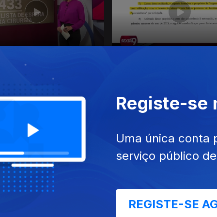
out. 2021
Ep. 32
15 out. 2021
s Frente ao Cancro
Reservado Só Para Alguns
Registe-se
Uma única conta 
serviço público d
 set. 2021
Ep. 28
17 set. 2021
as Cobranças
Missão Impossível
REGISTE-SE A