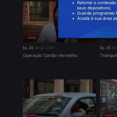
Retome o conteúdo a
seus dispositivos;
Guarde programas f
Aceda à sua área pe
Ep. 26
09 jul. 2021
Ep. 25
02 
Operação Cartão Vermelho
Triângul