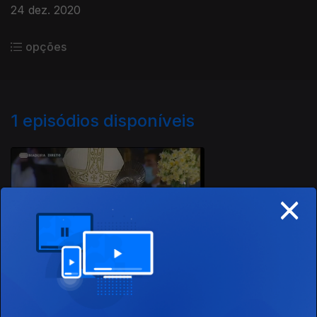
24 dez. 2020
opções
1
episódios disponíveis
514311
×
24 dez. 2020