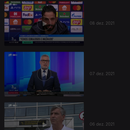
584373
08 dez. 2021
07 dez. 2021
06 dez. 2021