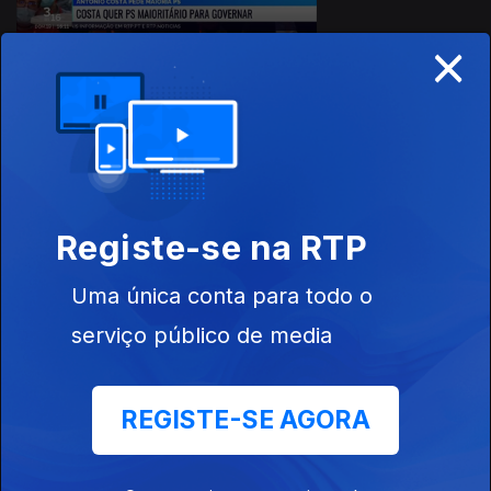
×
18 dez. 2021
Registe-se na RTP
Uma única conta para todo o
serviço público de media
17 dez. 2021
REGISTE-SE AGORA