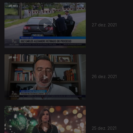
27 dez. 2021
26 dez. 2021
25 dez. 2021