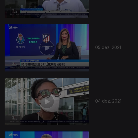
05 dez. 2021
04 dez. 2021