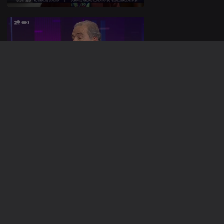
29 nov. 2021
28 nov. 2021
582230