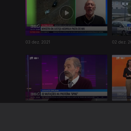
03 dez. 2021
02 dez. 2
582230
29 nov. 2021
28 nov. 2