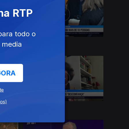
 na RTP
para todo o
e media
24 dez. 2021
GORA
de
dos)
20 dez. 2021