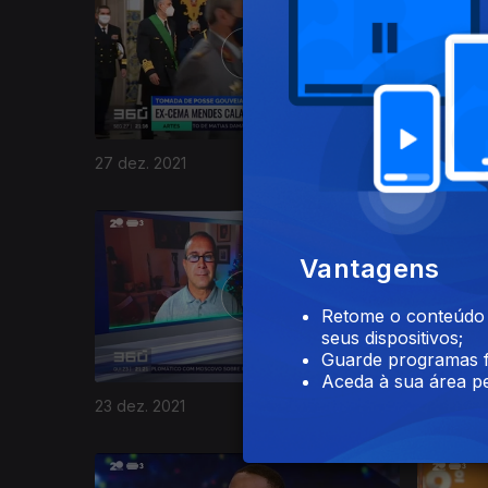
27 dez. 2021
26 dez. 2
587280
Vantagens
Retome o conteúdo a
seus dispositivos;
Guarde programas f
Aceda à sua área pe
23 dez. 2021
22 dez. 2