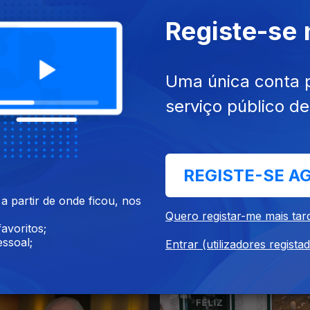
Registe-se
Uma única conta 
serviço público d
021
25 dez. 2021
REGISTE-SE A
 partir de onde ficou, nos
Quero registar-me mais tar
avoritos;
ssoal;
Entrar (utilizadores regista
021
21 dez. 2021