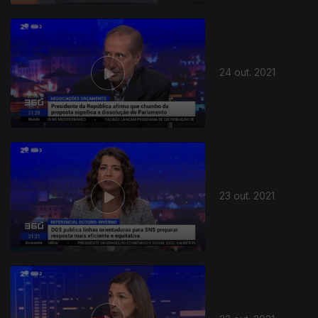
24 out. 2021
23 out. 2021
574683