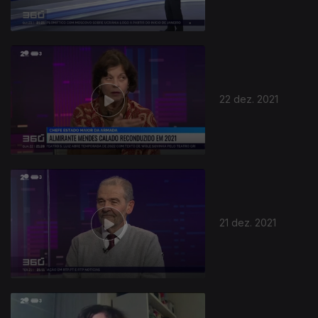
22 dez. 2021
587280
21 dez. 2021