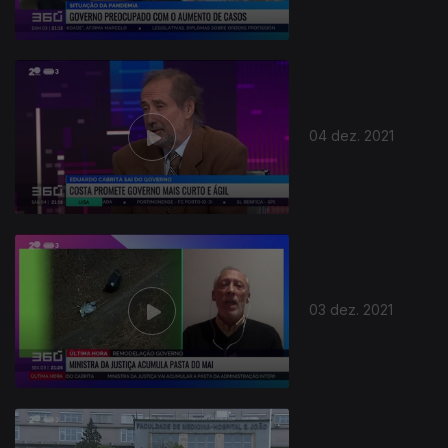
04 dez. 2021
03 dez. 2021