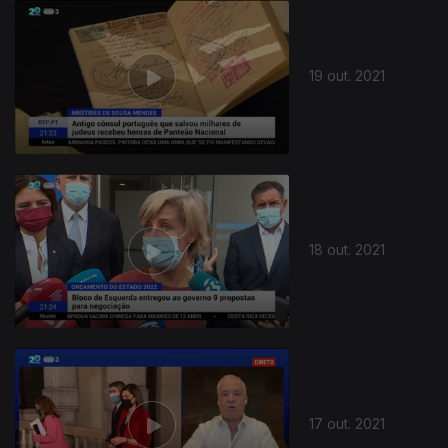
19 out. 2021
18 out. 2021
17 out. 2021