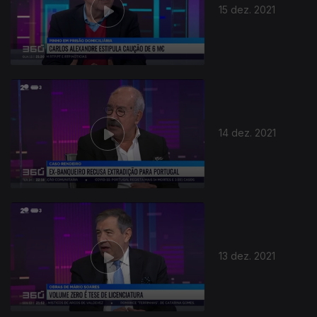
15 dez. 2021
14 dez. 2021
13 dez. 2021