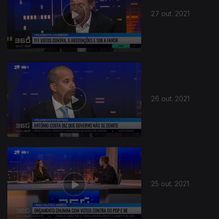
27 out. 2021
26 out. 2021
25 out. 2021