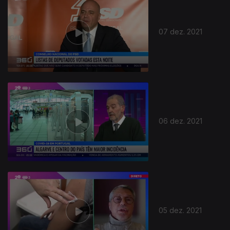
07 dez. 2021
06 dez. 2021
05 dez. 2021