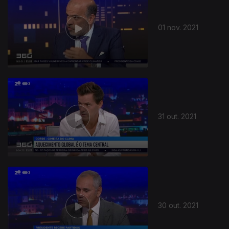
01 nov. 2021
31 out. 2021
30 out. 2021