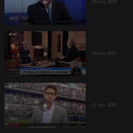
09 nov. 2021
08 nov. 2021
07 nov. 2021