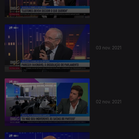
576960
03 nov. 2021
02 nov. 2021