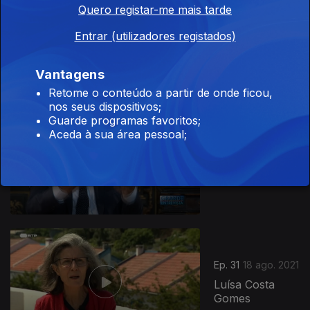
Quero registar-me mais tarde
Ep. 33
01 set. 2021
Entrar (utilizadores registados)
Marcelino
Sambé
Vantagens
Retome o conteúdo a partir de onde ficou,
nos seus dispositivos;
Guarde programas favoritos;
Aceda à sua área pessoal;
Ep. 32
25 ago. 2021
Carlos Fiolhais
Ep. 31
18 ago. 2021
Luísa Costa
Gomes