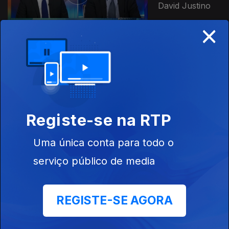
David Justino
×
Ep. 35
08 set. 2021
Jorge Moreira
da Silva
Registe-se na RTP
Uma única conta para todo o
Ep. 34
serviço público de media
04 set. 2021
João Leão
REGISTE-SE AGORA