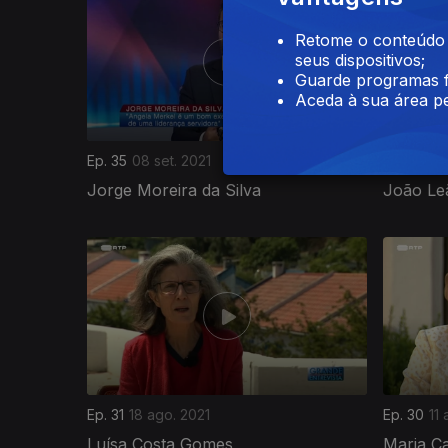
Retome o conteúdo a
seus dispositivos;
Guarde programas f
Aceda à sua área pe
Ep. 35
08 set. 2021
Ep. 34
04
Jorge Moreira da Silva
João Le
Ep. 31
18 ago. 2021
Ep. 30
11
Luísa Costa Gomes
Maria Ca