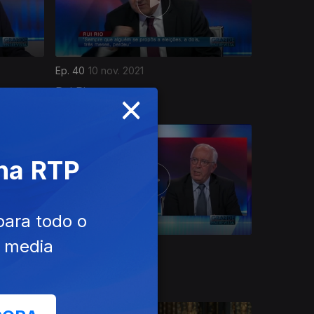
Ep. 40
10 nov. 2021
×
Rui Rio
 na RTP
para todo o
e media
Ep. 36
06 out. 2021
David Justino