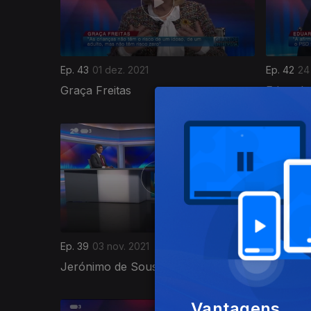
Ep. 43
01 dez. 2021
Ep. 42
24
Graça Freitas
Eduardo
571727
Ep. 39
03 nov. 2021
Ep. 38
27
Jerónimo de Sousa
Paulo R
Vantagens