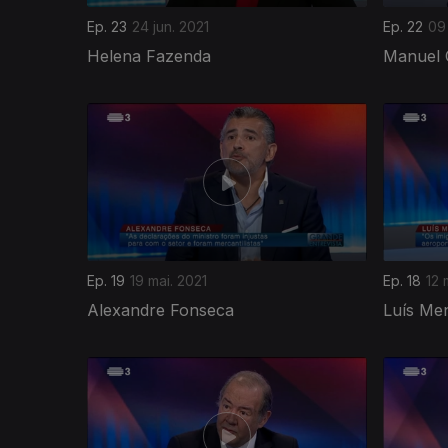
Ep. 23
24 jun. 2021
Ep. 22
09 
Helena Fazenda
Manuel
Ep. 19
19 mai. 2021
Ep. 18
12 
Alexandre Fonseca
Luís Me
533148