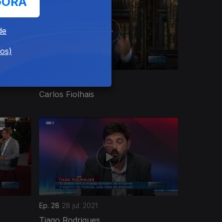
GORA
de
dos)
Ep. 32
25 ago. 2021
Carlos Fiolhais
Ep. 28
28 jul. 2021
Tiago Rodrigues