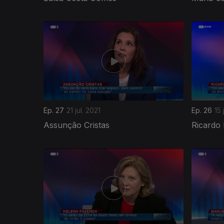
555060
Ep. 27
21 jul. 2021
Ep. 26
15 
Assunção Cristas
Ricardo 