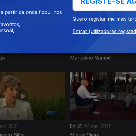
REGISTE-SE A
 partir de onde ficou, nos
Quero registar-me mais tar
avoritos;
ssoal;
Entrar (utilizadores regista
 set. 2021
Ep. 33
01 set. 2021
ão
Marcelino Sambé
 ago. 2021
Ep. 29
04 ago. 2021
vaco Silva
Miguel Vieira