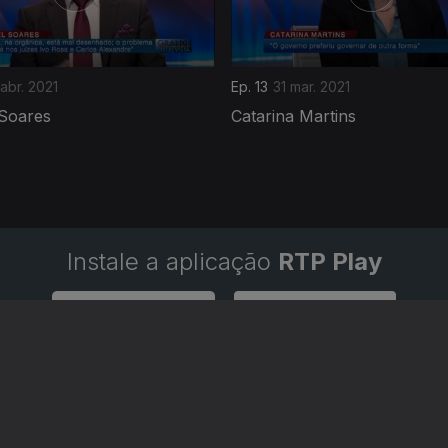
abr. 2021
Ep. 13
31 mar. 2021
Soares
Catarina Martins
Instale a aplicação
RTP Play
Disponível para iOS, Android, Apple TV, Android TV e CarPlay