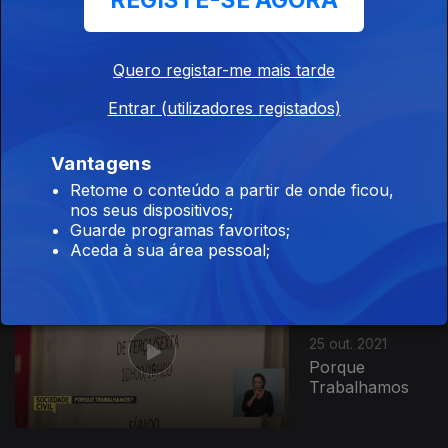
REGISTE-SE AGORA
Marketing
Digital
Quero registar-me mais tarde
Entrar (utilizadores registados)
Ep. 151
Vantagens
26 out. 2021
Retome o conteúdo a partir de onde ficou,
Falar em
nos seus dispositivos;
Público
Guarde programas favoritos;
Aceda à sua área pessoal;
Ep. 150
25 out. 2021
Porque
Trabalhamos