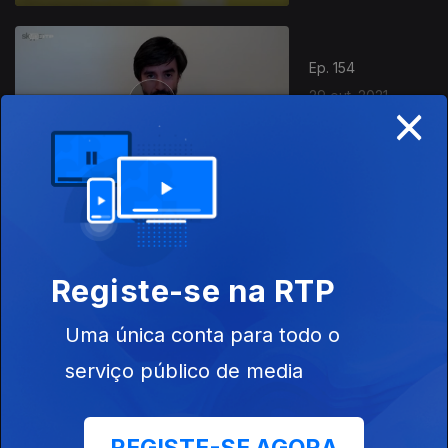
Ep. 154
29 out. 2021
×
Vacinação da
Gripe
Ep. 153
28 out. 2021
Registe-se na RTP
Nudez
Uma única conta para todo o
serviço público de media
Ep. 152
27 out. 2021