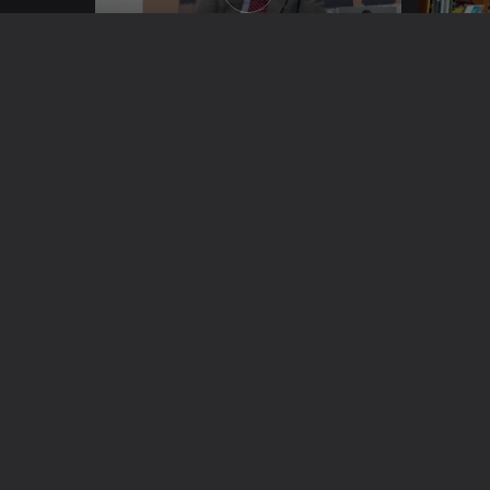
Ep. 157
03 nov. 2021
Ep. 156
02
Ásia
América