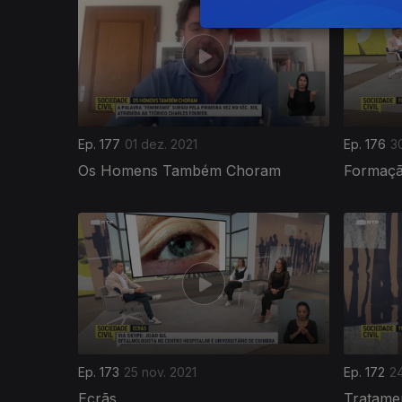
Ep. 177
01 dez. 2021
Ep. 176
3
Os Homens Também Choram
Formaçã
Ep. 173
25 nov. 2021
Ep. 172
24
Ecrãs
Tratamen