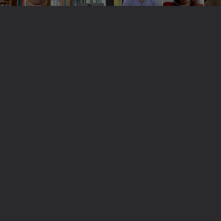
 nov. 2021
Ep. 155
01 nov. 2021
 do Sul
Estados Unidos
Instale a aplicação
RTP Play
Disponível para iOS, Android, Apple TV, Android TV e CarPlay