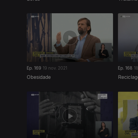
579613
Ep. 169
19 nov. 2021
Ep. 168
1
Obesidade
Recicla