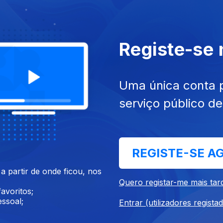
Registe-se
0 dez. 2021
Ep. 183
09 dez. 2021
s de Natal
Doces de Natal
Uma única conta 
serviço público d
REGISTE-SE A
 partir de onde ficou, nos
6 dez. 2021
Ep. 179
03 dez. 2021
Quero registar-me mais tar
r o Natal
Recuperação de Créditos
avoritos;
ssoal;
Entrar (utilizadores regista