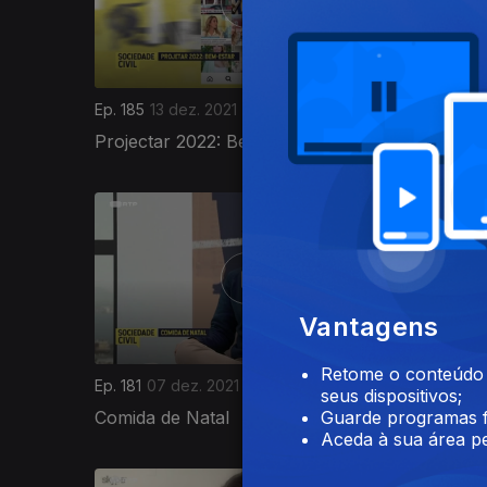
Ep. 185
13 dez. 2021
Ep. 184
1
Projectar 2022: Bem-Estar
Memória
583124
Vantagens
Retome o conteúdo a
Ep. 181
07 dez. 2021
Ep. 180
0
seus dispositivos;
Comida de Natal
Antecipa
Guarde programas f
Aceda à sua área pe