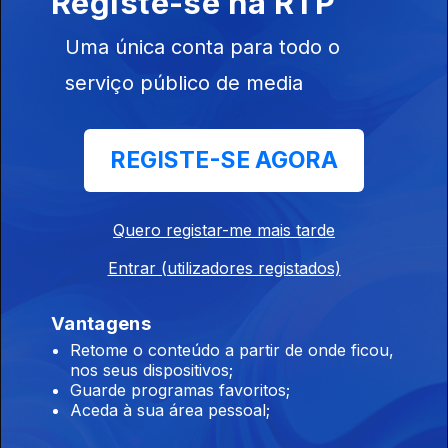
Registe-se na RTP
Uma única conta para todo o
serviço público de media
Ep. 172
24 nov. 2021
Tratamentos
REGISTE-SE AGORA
Pediátricos
Quero registar-me mais tarde
Entrar (utilizadores registados)
Ep. 171
23 nov. 2021
Vantagens
Papel do
Enfermeiro
Retome o conteúdo a partir de onde ficou,
nos seus dispositivos;
Guarde programas favoritos;
Aceda à sua área pessoal;
Ep. 170