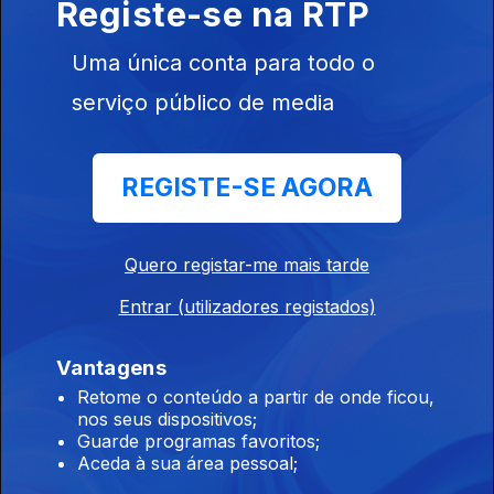
Registe-se na RTP
Uma única conta para todo o
serviço público de media
Ep. 172
24 nov. 2021
Tratamentos
REGISTE-SE AGORA
Pediátricos
Quero registar-me mais tarde
Ep. 171
Entrar (utilizadores registados)
23 nov. 2021
Papel do
Vantagens
Enfermeiro
Retome o conteúdo a partir de onde ficou,
nos seus dispositivos;
Guarde programas favoritos;
Aceda à sua área pessoal;
Ep. 170