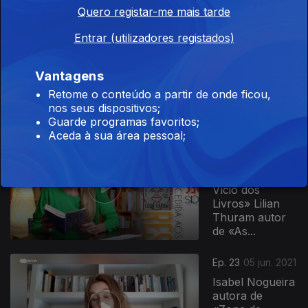
Quero registar-me mais tarde
Ep. 25
18 jun. 2021
Entrar (utilizadores registados)
Luís Filipe
Castro Mendes
autor de
Vantagens
«Voltar»
Retome o conteúdo a partir de onde ficou,
Richard Evans
nos seus dispositivos;
autor de «As...
Guarde programas favoritos;
Aceda à sua área pessoal;
Ep. 24
11 jun. 2021
Afonso Cruz
autor de «O
Vício dos
Livros» Lilian
Thuram autor
de «As...
Ep. 23
05 jun. 2021
Isabel Nogueira
autora de