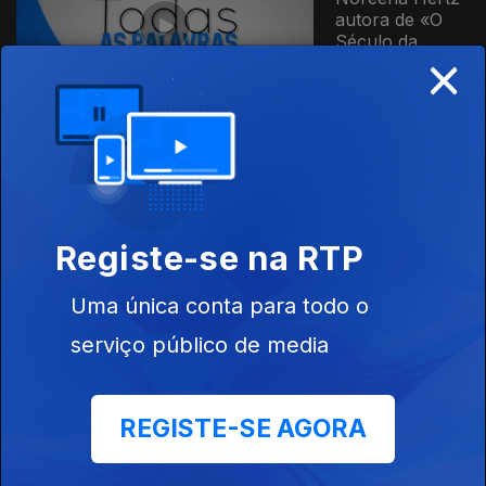
autora de «O
Século da
×
Solidão - Como
restaurar as...
Ep. 27
02 jul. 2021
Sérgio
Guimarães de
Sousa, um dos
organizadores
Registe-se na RTP
da «Obra
Completa de...
Uma única conta para todo o
Ep. 26
25 jun. 2021
serviço público de media
Paulo Moura
autor de
"Cidades do
REGISTE-SE AGORA
Sol" Patrícia
Portela autora
de...