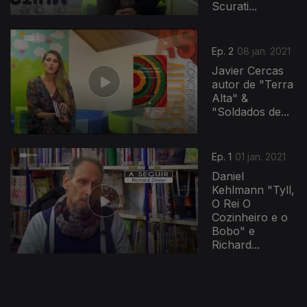
Scurati...
Ep. 2
08 jan. 2021
Javier Cercas
autor de "Terra
Alta" &
"Soldados de...
515263
Ep. 1
01 jan. 2021
Daniel
Kehlmann "Tyll,
O Rei O
Cozinheiro e o
Bobo" e
Richard...