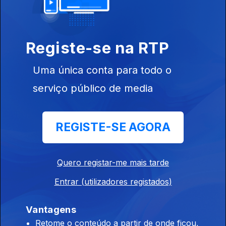
A definição oficial da palavra ‘museu’
Registe-se na RTP
Francisca Listopad – Cultura e ODS
Ep. 183
13 nov. 2024
Uma única conta para todo o
Uma relação simbiótica
serviço público de media
Francisca Listopad – Cultura e
sustentabilidade
REGISTE-SE AGORA
Ep. 182
12 nov. 2024
O contributo da Cultura para o desenvolvimento sustentável
Quero registar-me mais tarde
Entrar (utilizadores registados)
Francisca Listopad - Agenda 2030
Ep. 181
11 nov. 2024
Vantagens
O que é e para que serve a Agenda 2030
Retome o conteúdo a partir de onde ficou,