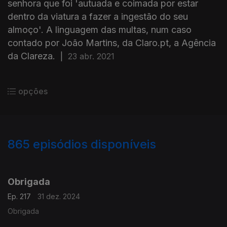
senhora que foi 'autuada e coimada por estar
dentro da viatura a fazer a ingestão do seu
almoço'. A linguagem das multas, num caso
contado por João Martins, da Claro.pt, a Agência
da Clareza.
|
23 abr. 2021
opções
865
episódios disponíveis
816353
810878
807418
803214
799423
Obrigada
Ep. 217
31 dez. 2024
Obrigada