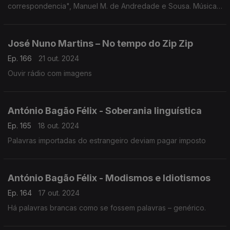
correspondencia", Manuel M. de Andredade e Sousa. Música:
Domenico Scarletti, "Sonata em Dó Maior, KK 33" (arr. para
acordeão), Philippe Thuriot.
José Nuno Martins – No tempo do Zip Zip
Ep. 166
21 out. 2024
Ouvir rádio com imagens
António Bagão Félix - Soberania linguística
Ep. 165
18 out. 2024
Palavras importadas do estrangeiro deviam pagar imposto
António Bagão Félix - Modismos e Idiotismos
Ep. 164
17 out. 2024
Há palavras brancas como se fossem palavras – genérico.