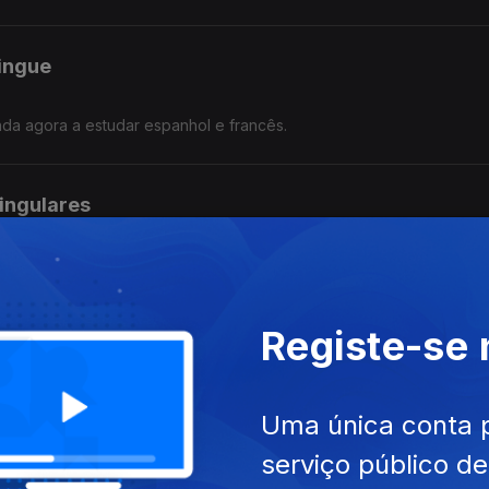
lingue
nda agora a estudar espanhol e francês.
singulares
Registe-se
ta-se
já!
Uma única conta 
serviço público d