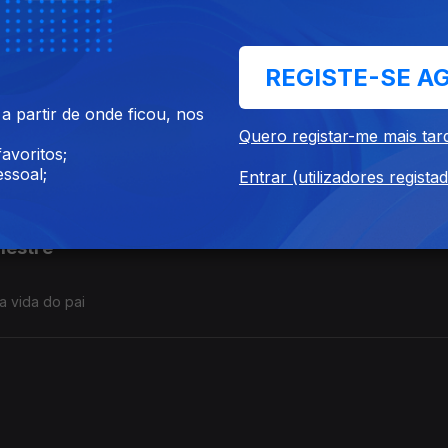
onde ‘batata’
REGISTE-SE A
 partir de onde ficou, nos
 bem
Quero registar-me mais tar
avoritos;
ssoal;
Entrar (utilizadores regista
mestre
a vida do pai