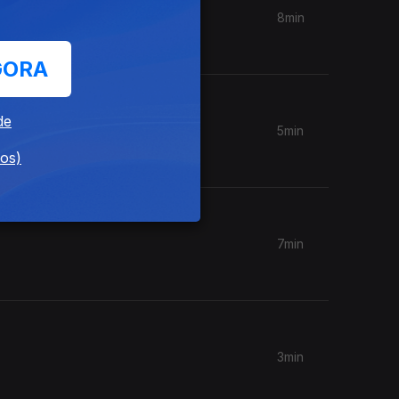
8min
GORA
de
5min
dos)
7min
3min