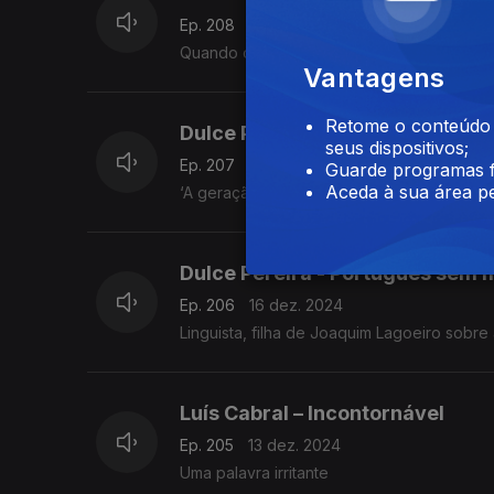
Ep. 208
18 dez. 2024
Quando o filho abusa do ‘bué’, a mãe resp
Vantagens
Retome o conteúdo a
Dulce Pereira - Melhor ou mais
seus dispositivos;
Ep. 207
17 dez. 2024
Guarde programas f
Aceda à sua área pe
‘A geração melhor preparada de sempre’
Dulce Pereira - Português sem 
Ep. 206
16 dez. 2024
Linguista, filha de Joaquim Lagoeiro sobre 
Luís Cabral – Incontornável
Ep. 205
13 dez. 2024
Uma palavra irritante