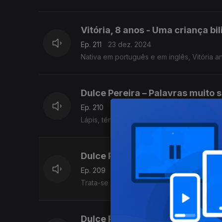
Vitória, 8 anos - Uma criança bi
Ep. 211
23 dez. 2024
Nativa em português e em inglês, Vitória a
Dulce Pereira – Palavras muito 
Ep. 210
20 dez. 2024
Lápis, ténis, pêsames, férias, víveres
Dulce Pereira - Tratam-se e tra
Ep. 209
19 dez. 2024
Trata-se de dúvidas que vamos esclarecer 
Dulce Pereira - Batatas e bués