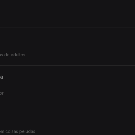
s de adultos
ia
or
om coisas peludas