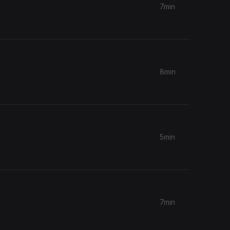
7min
8min
5min
7min