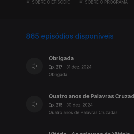
SOBRE O EPISÓDIO
SOBRE O PROGRAMA
865
episódios disponíveis
816353
810878
807418
Obrigada
Ep. 217
31 dez. 2024
Obrigada
Quatro anos de Palavras Cruza
Ep. 216
30 dez. 2024
Quatro anos de Palavras Cruzadas