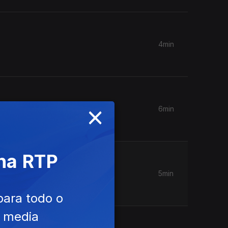
4min
×
6min
 na RTP
5min
para todo o
e media