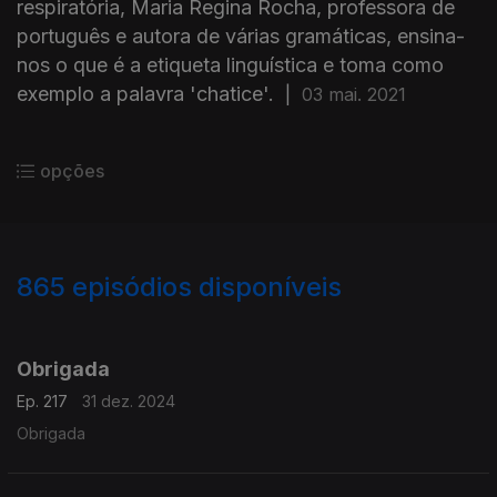
respiratória, Maria Regina Rocha, professora de
português e autora de várias gramáticas, ensina-
nos o que é a etiqueta linguística e toma como
exemplo a palavra 'chatice'.
|
03 mai. 2021
opções
865
episódios disponíveis
816353
810878
807418
803214
799423
Obrigada
Ep. 217
31 dez. 2024
Obrigada