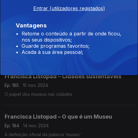
Ep. 187
19 nov. 2024
Entrar (utilizadores registados)
Um livreiro vende livros, um alfarrabista vende alfarrábios
Vantagens
Retome o conteúdo a partir de onde ficou,
Carlos Bobone - Alfarrabista
nos seus dispositivos;
Ep. 186
18 nov. 2024
Guarde programas favoritos;
Aceda à sua área pessoal;
A distinção entre alfarrabista e livreiro
Francisca Listopad – Cidades sustentáveis
Ep. 185
15 nov. 2024
O papel dos museus nas cidades
Francisca Listopad – O que é um Museu
Ep. 184
14 nov. 2024
A definição oficial da palavra ‘museu’