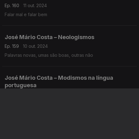
Ep. 160
11 out. 2024
Falar mal e falar bem
José Mário Costa – Neologismos
Ep. 159
10 out. 2024
Palavras novas, umas são boas, outras não
José Mário Costa – Modismos na língua
portuguesa
Ep. 158
09 out. 2024
Não sigamos a moda…
José Mário Costa – Ter dúvidas é saber
Ep. 157
08 out. 2024