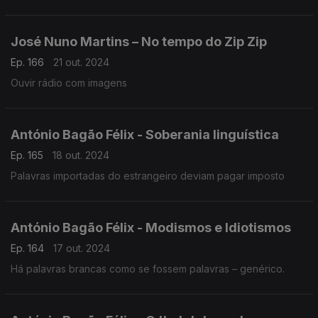
Domenico Scarletti, "Sonata em Dó Maior, KK 33" (arr. para
acordeão), Philippe Thuriot.
José Nuno Martins – No tempo do Zip Zip
Ep. 166
21 out. 2024
Ouvir rádio com imagens
António Bagão Félix - Soberania linguística
Ep. 165
18 out. 2024
Palavras importadas do estrangeiro deviam pagar imposto
António Bagão Félix - Modismos e Idiotismos
Ep. 164
17 out. 2024
Há palavras brancas como se fossem palavras – genérico.