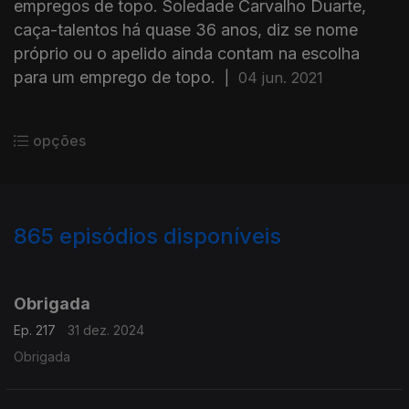
empregos de topo. Soledade Carvalho Duarte,
caça-talentos há quase 36 anos, diz se nome
próprio ou o apelido ainda contam na escolha
para um emprego de topo.
|
04 jun. 2021
opções
865
episódios disponíveis
816353
810878
807418
803214
799423
Obrigada
Ep. 217
31 dez. 2024
Obrigada