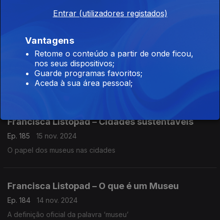
Ep. 187
19 nov. 2024
Entrar (utilizadores registados)
Um livreiro vende livros, um alfarrabista vende alfarrábios
Vantagens
Retome o conteúdo a partir de onde ficou,
Carlos Bobone - Alfarrabista
nos seus dispositivos;
Ep. 186
18 nov. 2024
Guarde programas favoritos;
Aceda à sua área pessoal;
A distinção entre alfarrabista e livreiro
Francisca Listopad – Cidades sustentáveis
Ep. 185
15 nov. 2024
O papel dos museus nas cidades
Francisca Listopad – O que é um Museu
Ep. 184
14 nov. 2024
A definição oficial da palavra ‘museu’