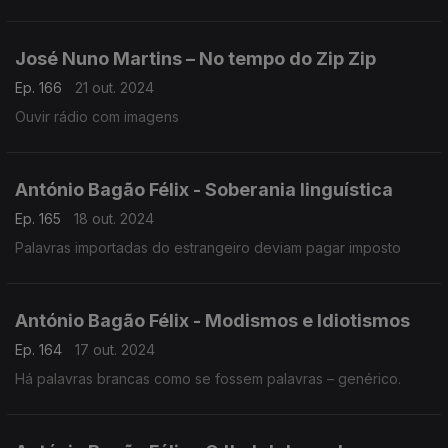
Domenico Scarletti, "Sonata em Dó Maior, KK 33" (arr. para
acordeão), Philippe Thuriot.
José Nuno Martins – No tempo do Zip Zip
Ep. 166
21 out. 2024
Ouvir rádio com imagens
António Bagão Félix - Soberania linguística
Ep. 165
18 out. 2024
Palavras importadas do estrangeiro deviam pagar imposto
António Bagão Félix - Modismos e Idiotismos
Ep. 164
17 out. 2024
Há palavras brancas como se fossem palavras – genérico.