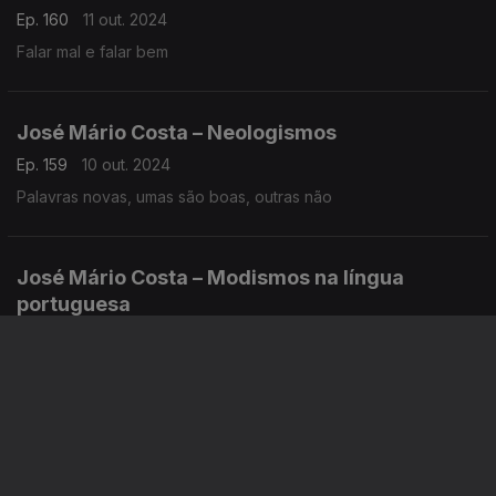
Ep. 160
11 out. 2024
Falar mal e falar bem
José Mário Costa – Neologismos
Ep. 159
10 out. 2024
Palavras novas, umas são boas, outras não
José Mário Costa – Modismos na língua
portuguesa
Ep. 158
09 out. 2024
Não sigamos a moda…
José Mário Costa – Ter dúvidas é saber
Ep. 157
08 out. 2024