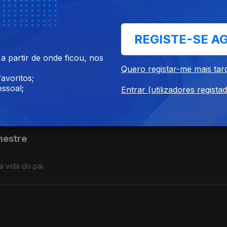
REGISTE-SE A
onde ‘batata’
 partir de onde ficou, nos
Quero registar-me mais tar
 bem
avoritos;
ssoal;
Entrar (utilizadores regista
mestre
a vida do pai