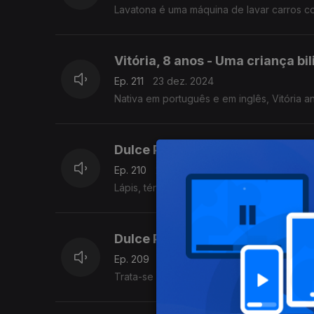
Lavatona é uma máquina de lavar carros c
Vitória, 8 anos - Uma criança bi
Ep. 211
23 dez. 2024
Nativa em português e em inglês, Vitória a
Dulce Pereira – Palavras muito 
Ep. 210
20 dez. 2024
Lápis, ténis, pêsames, férias, víveres
Dulce Pereira - Tratam-se e tra
Ep. 209
19 dez. 2024
Trata-se de dúvidas que vamos esclarecer 