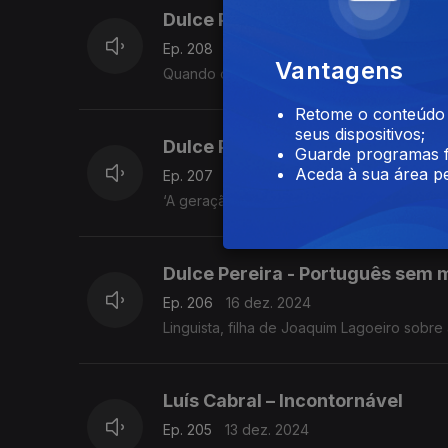
Dulce Pereira - Batatas e bués
Ep. 208
18 dez. 2024
Vantagens
Quando o filho abusa do ‘bué’, a mãe resp
Retome o conteúdo a
seus dispositivos;
Dulce Pereira - Melhor ou mais
Guarde programas f
Aceda à sua área pe
Ep. 207
17 dez. 2024
‘A geração melhor preparada de sempre’
Dulce Pereira - Português sem 
Ep. 206
16 dez. 2024
Linguista, filha de Joaquim Lagoeiro sobre 
Luís Cabral – Incontornável
Ep. 205
13 dez. 2024