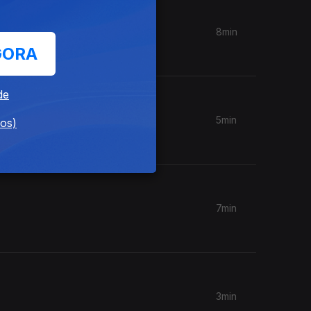
8min
GORA
de
5min
dos)
7min
3min