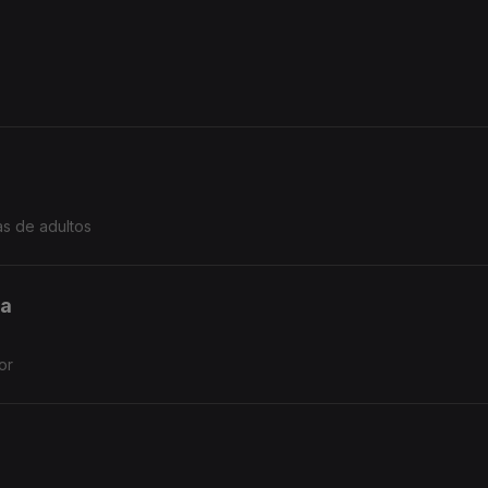
s de adultos
ia
or