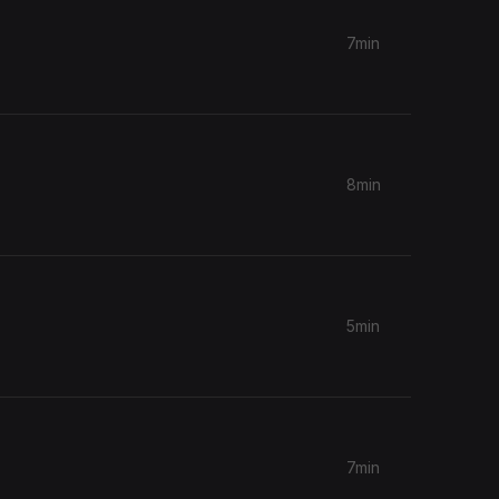
7min
8min
5min
7min