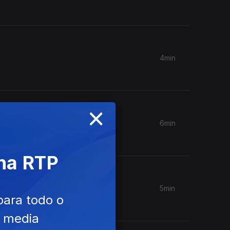
4min
×
6min
 na RTP
5min
para todo o
e media