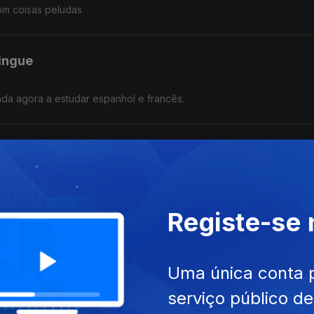
om coisas peludas
lingue
nda agora a estudar espanhol e francês.
singulares
Registe-se
ta-se
Uma única conta 
já!
serviço público d