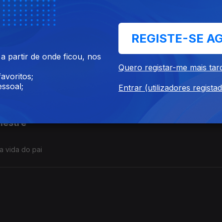
onde ‘batata’
REGISTE-SE A
 partir de onde ficou, nos
 bem
Quero registar-me mais tar
avoritos;
ssoal;
Entrar (utilizadores regista
mestre
a vida do pai