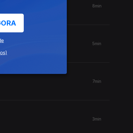
8min
GORA
de
5min
dos)
7min
3min