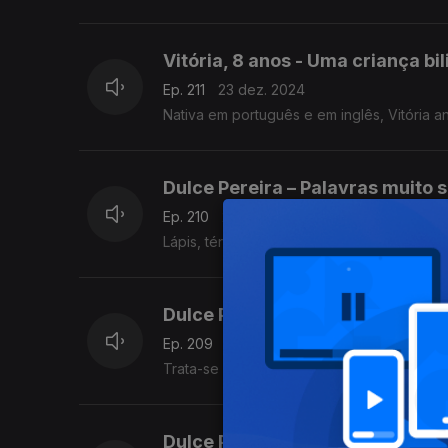
Vitória, 8 anos - Uma criança bi
Ep. 211
23 dez. 2024
Nativa em português e em inglês, Vitória a
Dulce Pereira – Palavras muito 
Ep. 210
20 dez. 2024
Lápis, ténis, pêsames, férias, víveres
Dulce Pereira - Tratam-se e tra
Ep. 209
19 dez. 2024
Trata-se de dúvidas que vamos esclarecer 
Dulce Pereira - Batatas e bués