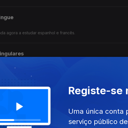
lingue
nda agora a estudar espanhol e francês.
singulares
Registe-se
ta-se
já!
Uma única conta 
serviço público d