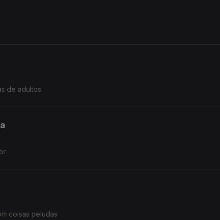
s de adultos
ia
or
om coisas peludas