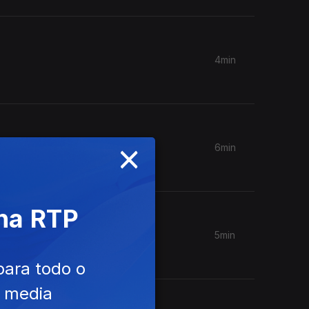
4min
×
6min
 na RTP
5min
para todo o
e media