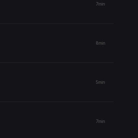
7min
8min
5min
7min