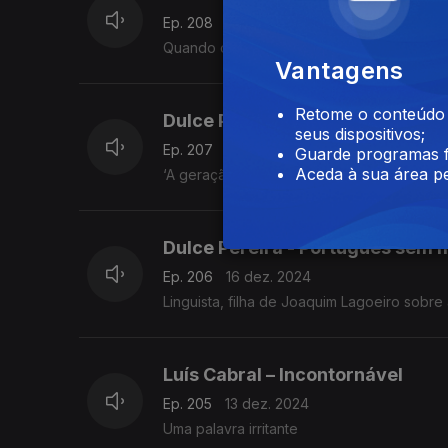
Ep. 208
18 dez. 2024
Quando o filho abusa do ‘bué’, a mãe resp
Vantagens
Retome o conteúdo a
Dulce Pereira - Melhor ou mais
seus dispositivos;
Ep. 207
17 dez. 2024
Guarde programas f
Aceda à sua área pe
‘A geração melhor preparada de sempre’
Dulce Pereira - Português sem 
Ep. 206
16 dez. 2024
Linguista, filha de Joaquim Lagoeiro sobre 
Luís Cabral – Incontornável
Ep. 205
13 dez. 2024
Uma palavra irritante