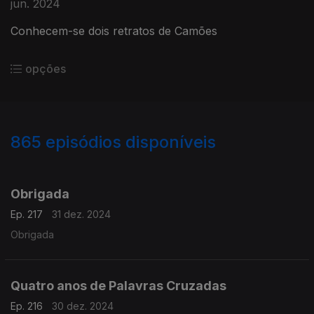
jun. 2024
Conhecem-se dois retratos de Camões
opções
865
episódios disponíveis
816353
810878
807418
803214
799423
795532
792313
776329
772742
Obrigada
Ep. 217
31 dez. 2024
Obrigada
Quatro anos de Palavras Cruzadas
Ep. 216
30 dez. 2024