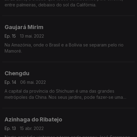
entre palmeiras, debaixo do sol da Califórnia.
Gaujará Mirim
Ep. 15
13 mai. 2022
Na Amazónia, onde o Brasil e a Bolívia se separam pelo rio
Mamoré.
Chengdu
Ep. 14
06 mai. 2022
A capital da província do Shichuan é uma das grandes
metrópoles da China. Nos seus jardins, pode fazer-se uma
curiosa higiene. Saiba mais neste espisódio do Tanto Mundo
com o José Luis Peixoto
Azinhaga do Ribatejo
Ep. 13
15 abr. 2022