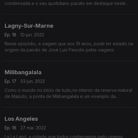
condensada e o seu quotidiano pacato em destaque neste
episódio do Tanto Mundo
Lagny-Sur-Marne
Ep. 18
10 jun. 2022
Neste episódio, a viagem que aos 19 anos, pode ter estado na
origem da paixão de José Luis Peixoto pelas viagens
Milibangalala
Ep. 17
03 jun. 2022
Como o mundo no início de tudo,no interior da reserva matural
de Maputo, a ponta de Milibangalala é um exemplo da
magestade que a natureza consegue alcançar.
Los Angeles
Ep. 16
27 mai. 2022
La La Land, a cidade que todos conhecemos pelo cinema,