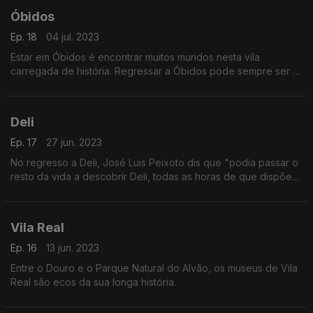
Óbidos
Ep. 18
04 jul. 2023
Estar em Óbidos é encontrar muitos mundos nesta vila
carregada de história. Regressar a Óbidos pode sempre ser a
primeira vez!
Deli
Ep. 17
27 jun. 2023
No regresso a Deli, José Luis Peixoto dis que "podia passar o
resto da vida a descobrir Deli, todas as horas de que dispõe
seriam ínfimas perante a transcendêcia daquela que é a
segunda maior cidade da Índia".
Vila Real
Ep. 16
13 jun. 2023
Entre o Douro e o Parque Natural do Alvão, os museus de Vila
Real são ecos da sua longa história.