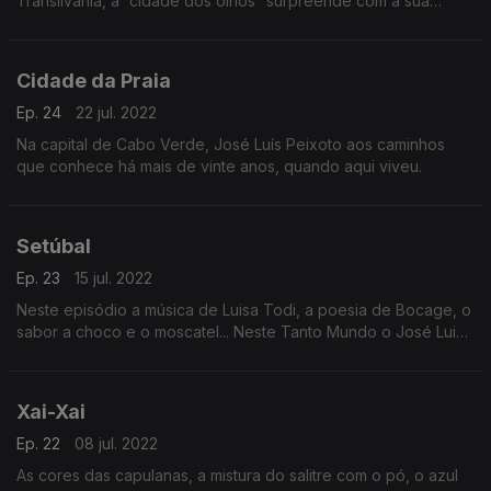
Transilvânia, a “cidade dos olhos” surpreende com a sua
história e arquitetura.
Cidade da Praia
Ep. 24
22 jul. 2022
Na capital de Cabo Verde, José Luís Peixoto aos caminhos
que conhece há mais de vinte anos, quando aqui viveu.
Setúbal
Ep. 23
15 jul. 2022
Neste episódio a música de Luisa Todi, a poesia de Bocage, o
sabor a choco e o moscatel... Neste Tanto Mundo o José Luis
Peixoto leva-nos a Setúbal
Xai-Xai
Ep. 22
08 jul. 2022
As cores das capulanas, a mistura do salitre com o pó, o azul