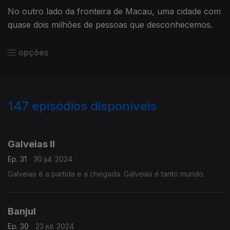
No outro lado da fronteira de Macau, uma cidade com
quase dois milhões de pessoas que desconhecemos.
opções
147
episódios disponíveis
768946
749180
731647
705826
675684
653091
630975
603323
578437
Galveias II
Ep. 31
30 jul. 2024
Galveias é a partida e a chegada. Galveias é tanto mundo.
Banjul
Ep. 30
23 jul. 2024