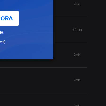
7min
GORA
34min
de
dos)
7min
7min
7min