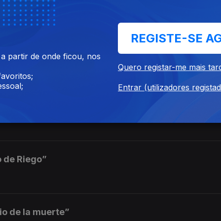
ha del Quinto Regimiento”
REGISTE-SE A
2026
 partir de onde ficou, nos
Quero registar-me mais tar
avoritos;
ssoal;
Entrar (utilizadores regista
into Regimiento”
o de Riego”
io de la muerte”