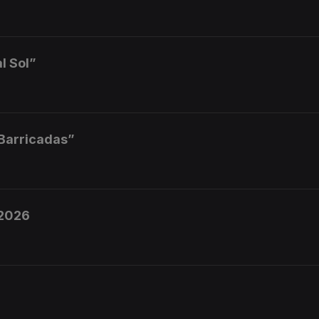
l Sol”
 Barricadas”
 2026