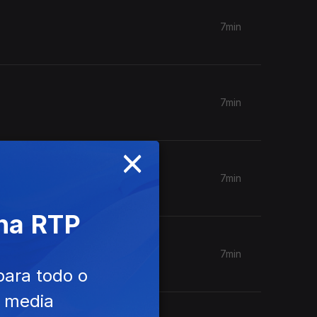
7min
7min
×
7min
 na RTP
7min
para todo o
e media