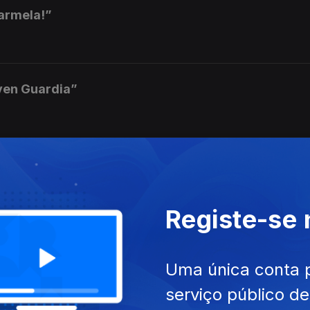
Carmela!”
oven Guardia”
gista soy”
Registe-se
der Internationalen Brigaden”
Uma única conta 
serviço público d