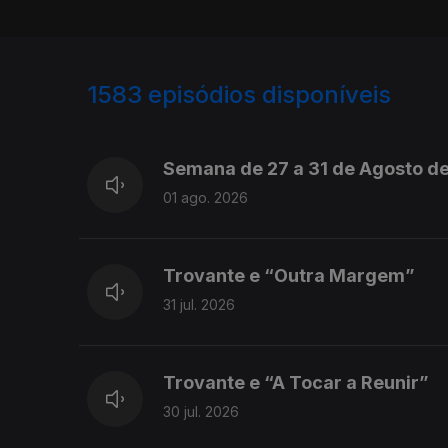
1583
episódios disponíveis
943714
940779
937720
934659
Semana de 27 a 31 de Agosto d
01 ago. 2026
Trovante e “Outra Margem”
31 jul. 2026
Trovante e “A Tocar a Reunir”
30 jul. 2026