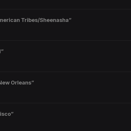
American Tribes/Sheenasha”
d”
 New Orleans”
isco”