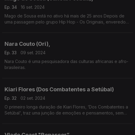
Ep. 34
16 set. 2024
Mago de Sousa está no ativo há mais de 25 anos Depois de
uma passagem pelo grupo Hip Hop - Os Originais, enveredou
pela carreira a solo afirmando-se até hoje como um dos
artistas da nova geração.
Nara Couto (Ori),
Ep. 33
09 set. 2024
Nara Couto é uma pesquisadora das culturas africanas e afro-
brasileiras.
Kiari Flores (Dos Combatentes a Setúbal)
Ep. 32
02 set. 2024
O primeiro longa duração de Kiari Flores, ‘Dos Combatentes a
Setúbal', traz uma junção de emoções e pensamentos, sem
filtros, com a real visão que tem sobre a vida.
Vlado Coast."Renascer”