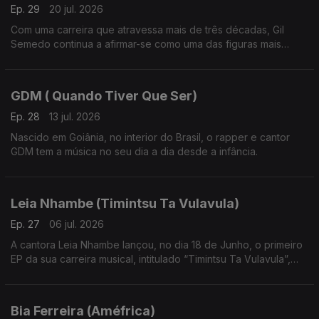
Ep. 29
20 jul. 2026
Com uma carreira que atravessa mais de três décadas, Gil
Semedo continua a afirmar-se como uma das figuras mais
influentes da música lusófona.
GDM ( Quando Tiver Que Ser)
Ep. 28
13 jul. 2026
Nascido em Goiânia, no interior do Brasil, o rapper e cantor
GDM tem a música no seu dia a dia desde a infância.
Leia Nhambe (Timintsu Ta Vulavula)
Ep. 27
06 jul. 2026
A cantora Leia Nhambe lançou, no dia 18 de Junho, o primeiro
EP da sua carreira musical, intitulado “Timintsu Ta Vulavula”,
que traduzido do Xichangana para português significa “Raízes
Falam”.
Bia Ferreira (Améfrica)