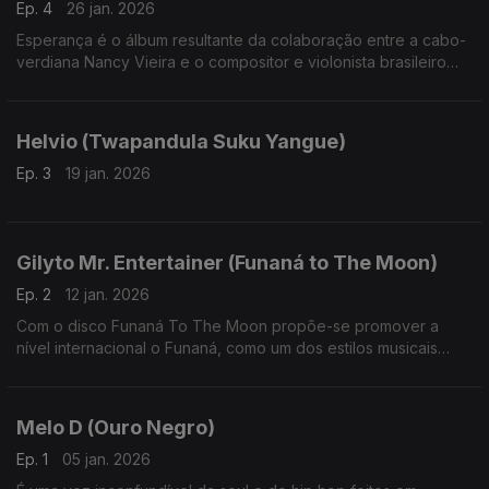
Ep. 4
26 jan. 2026
Esperança é o álbum resultante da colaboração entre a cabo-
verdiana Nancy Vieira e o compositor e violonista brasileiro
Fred Martins.
Helvio (Twapandula Suku Yangue)
Ep. 3
19 jan. 2026
Gilyto Mr. Entertainer (Funaná to The Moon)
Ep. 2
12 jan. 2026
Com o disco Funaná To The Moon propõe-se promover a
nível internacional o Funaná, como um dos estilos musicais
mais antigos, energéticos e representativos da identidade
cultural de Cabo Verde
Melo D (Ouro Negro)
Ep. 1
05 jan. 2026