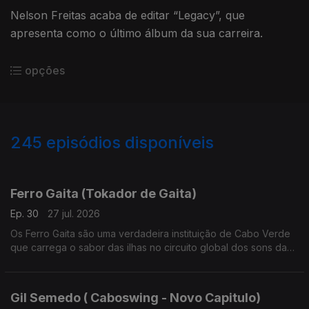
Nelson Freitas acaba de editar “Legacy”, que
apresenta como o último álbum da sua carreira.
opções
245
episódios disponíveis
927933
910957
879247
855818
835661
812105
792848
768989
748805
Ferro Gaita (Tokador de Gaita)
Ep. 30
27 jul. 2026
Os Ferro Gaita são uma verdadeira instituição de Cabo Verde
que carrega o sabor das ilhas no circuito global dos sons da
lusofonia.
Gil Semedo ( Caboswing - Novo Capitulo)