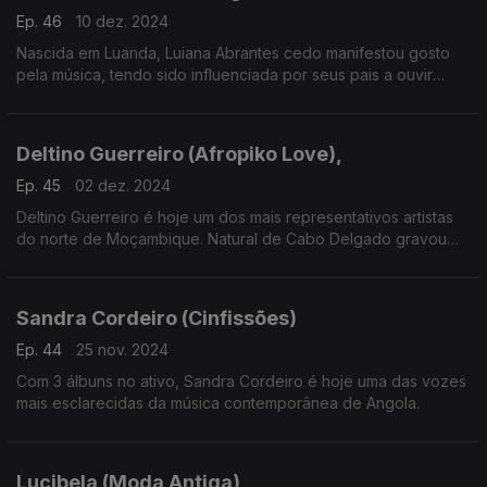
Ep. 46
10 dez. 2024
Nascida em Luanda, Luiana Abrantes cedo manifestou gosto
pela música, tendo sido influenciada por seus pais a ouvir
música dos mais diversos cantos do mundo.
Deltino Guerreiro (Afropiko Love),
Ep. 45
02 dez. 2024
Deltino Guerreiro é hoje um dos mais representativos artistas
do norte de Moçambique. Natural de Cabo Delgado gravou
em Maputo Afropiko Love, o 3º álbum de originais.
Sandra Cordeiro (Cinfissões)
Ep. 44
25 nov. 2024
Com 3 álbuns no ativo, Sandra Cordeiro é hoje uma das vozes
mais esclarecidas da música contemporânea de Angola.
Lucibela (Moda Antiga),