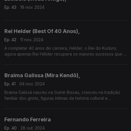
Ep. 43
18 nov. 2024
Rei Helder (Best Of 40 Anos),
Ep. 42
11 nov. 2024
A completar 40 anos de carreira, Hélder, o Rei do Kuduro,
agora apenas Rei Hélder recupera os maiores sucessos que o
tornaram um dos artistas angolanos mais reconhecidos em
Portugal.
Braima Galissa (Mira Kendô),
Ep. 41
04 nov. 2024
Braima Galissá nasceu na Guiné-Bissau, cresceu na tradição
familiar dos griots, figuras íntimas da história cultural e
identitária do povo Mandinga.
Fernando Ferreira
Ep. 40
28 out. 2024