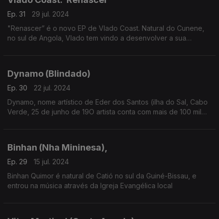
Ep. 31
29 jul. 2024
"Renascer” é o novo EP de Vlado Coast. Natural do Cunene,
no sul de Angola, Vlado tem vindo a desenvolver a sua
carreira nos últimos ano a partir de França.
Dynamo (Blindado)
Ep. 30
22 jul. 2024
Dynamo, nome artístico de Eder dos Santos (ilha do Sal, Cabo
Verde, 25 de junho de 19O artista conta com mais de 100 mil
seguidores nas redes sociai e mais de 30 milhões de
visualizações nas suas músicas no YouTube.
Binhan (Nha Mininesa),
Ep. 29
15 jul. 2024
Binhan Quimor é natural de Catió no sul da Guiné-Bissau, e
entrou na música através da Igreja Evangélica local