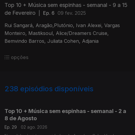
Top 10 + Música sem espinhas - semanal - 9 a 15
de Fevereiro
|
Ep. 6
09 fev. 2025
Rui Sangará, Aragão,Plutónio, Ivan Alexei, Vargas
Monteiro, Mastiksoul, Alice/Dreamers Cruise,
Bemvindo Barros, Juliata Cohen, Adjania
opções
238
episódios disponíveis
927979
910593
891533
871514
851190
Top 10 + Música sem espinhas - semanal - 2 a
8 de Agosto
Ep. 29
02 ago. 2026