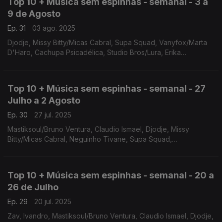
Top 10 + Música sem espinhas - semanal - 3 a
9 de Agosto
Ep. 31
03 ago. 2025
Djodje, Missy Bitty/Micas Cabral, Supa Squad, Vanyfox/Marta
D'Haro, Cachupa Psicadélica, Studio Bros/Lura, Erika
Nelumba/Paulo Flores, Ivandro, Chando Graciosa, Anderson
Mário/Rui Orlando
Top 10 + Música sem espinhas - semanal - 27
Julho a 2 Agosto
Ep. 30
27 jul. 2025
Mastiksoul/Bruno Ventura, Claudio Ismael, Djodje, Missy
Bitty/Micas Cabral, Neguinho Tivane, Supa Squad,
Vanyfox/Marta D'Haro, Cachupa Psicadélica, Studio Bros/Lura,
Erika Nelumba/Paulo Flores
Top 10 + Música sem espinhas - semanal - 20 a
26 de Julho
Ep. 29
20 jul. 2025
Zav, Ivandro, Mastiksoul/Bruno Ventura, Claudio Ismael, Djodje,