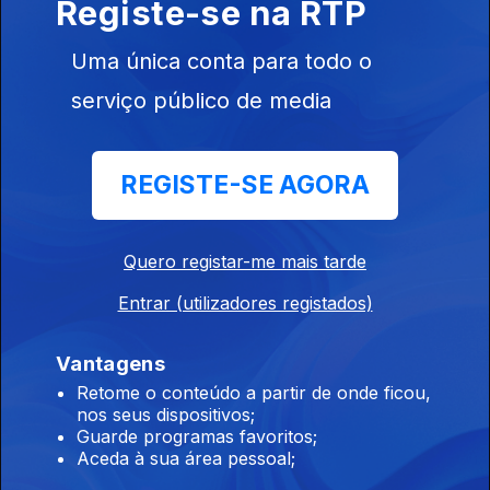
Registe-se na RTP
Ep. 4
08 fev. 2026
Revolução no Top
Uma única conta para todo o
serviço público de media
Top 10 + Música sem espinhas - semanal
Ep. 3
18 jan. 2026
REGISTE-SE AGORA
Novo lider, Novas Estrelas
Quero registar-me mais tarde
Top 10 + Música sem espinhas - semanal - 11 a
17 de Janeiro
Entrar (utilizadores registados)
Ep. 2
11 jan. 2026
Trambulhões na tabela e Novidades de Cabo Verde e
Vantagens
Moçambique
Retome o conteúdo a partir de onde ficou,
nos seus dispositivos;
Guarde programas favoritos;
Aceda à sua área pessoal;
Top 10 + Música sem espinhas - semanal - 4 a
10 de Janeiro