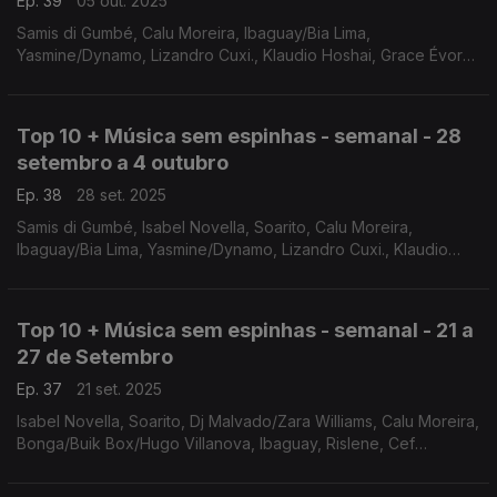
Ep. 39
05 out. 2025
Samis di Gumbé, Calu Moreira, Ibaguay/Bia Lima,
Yasmine/Dynamo, Lizandro Cuxi., Klaudio Hoshai, Grace Évora,
Rui orlando/Edmázia Mayembe, Dj Malvado/Josslyn, Neyna/Dj
Deekay
Top 10 + Música sem espinhas - semanal - 28
setembro a 4 outubro
Ep. 38
28 set. 2025
Samis di Gumbé, Isabel Novella, Soarito, Calu Moreira,
Ibaguay/Bia Lima, Yasmine/Dynamo, Lizandro Cuxi., Klaudio
Hoshai, Grace Évora, Tyla/Wiskid,
Top 10 + Música sem espinhas - semanal - 21 a
27 de Setembro
Ep. 37
21 set. 2025
Isabel Novella, Soarito, Dj Malvado/Zara Williams, Calu Moreira,
Bonga/Buik Box/Hugo Villanova, Ibaguay, Rislene, Cef
Tanzy/Balck Spygo/Smash Midas, Yasmine/Dynamo, Lizandro
Cuxi