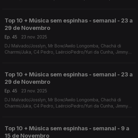
Yasmine,oraia Ramos/Zara Williams, Bateu Matou/Paulo Flores,
Elly Paris / Ricky Boy
Top 10 + Música sem espinhas - semanal - 23 a
29 de Novembro
Ep. 45
23 nov. 2025
DJ Malvado/Josslyn, Mr Bow/Awilo Longomba, Chachá di
Charrmi/Juka, C4 Pedro, LaércioPedro/Yuri da Cunha, Jimmy
P/Dino D'Santiago, Calema/Anderson Mário, Soraia Ramos,
Irina Barros, Yasmine
Top 10 + Música sem espinhas - semanal - 23 a
29 de Novembro
Ep. 45
23 nov. 2025
DJ Malvado/Josslyn, Mr Bow/Awilo Longomba, Chachá di
Charrmi/Juka, C4 Pedro, LaércioPedro/Yuri da Cunha, Jimmy
P/Dino D'Santiago, Calema/Anderson Mário, Soraia Ramos,
Irina Barros, Yasmine
Top 10 + Música sem espinhas - semanal - 9 a
15 de Novembro