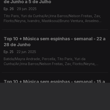
de Junho a 5 de Julho
Ep. 26
29 jun. 2025
Tito Paris, Yuri da Cunha/Ari,Irina Barros/Nelson Freitas, Zav,
Florito/Neyna, Ivandro, Mastiksoul/Bruno Ventura, Anselmo
Ralph/Nelson Freitas/Nenny, Claudio Ismael
Top 10 + Música sem espinhas - semanal - 22 a
28 de Junho
Ep. 25
22 jun. 2025
Batida/Mayra Andrade, Percella, Tito Paris, Yuri da
Cunha/Ari,Irina Barros/Nelson Freitas, Zav, Florito/Neyna,
Ivandro, Mastiksoul/Bruno Ventura
Top 10 + Música sem espinhas - semanal - 15 a
21 de Junho
Ep. 24
15 jun. 2025
Batida/Mayra Andrade, Percella, Tito Paris, Yuri da Cunha/Ari,
Nayr Faquirá, Irina Barros/Nelson Freitas, Zav, Florito/Neyna /