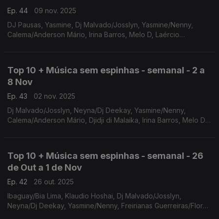
Ep. 44
09 nov. 2025
DJ Pausas, Yasmine, Dj Malvado/Josslyn, Yasmine/Nenny,
Calema/Anderson Mário, Irina Barros, Melo D, Laércio
Pedro/Yuri da cunha, Chachá di Charmi, Soraia Ramos
Top 10 + Música sem espinhas - semanal - 2 a
8 Nov
Ep. 43
02 nov. 2025
Dj Malvado/Josslyn, Neyna/Dj Deekay, Yasmine/Nenny,
Calema/Anderson Mário, Djidji di Malaika, Irina Barros, Melo D,
DJ Pausas, Laércio Pedro/Yuri da cunha, Chachá di Charmi
Top 10 + Música sem espinhas - semanal - 26
de Out a 1 de Nov
Ep. 42
26 out. 2025
Ibaguay/Bia Lima, Klaudio Hoshai, Dj Malvado/Josslyn,
Neyna/Dj Deekay, Yasmine/Nenny, Freirianas Guerreiras/Flor
de Esperança/ Calema/Anderson Mário, Djidji di Malaika, Irina