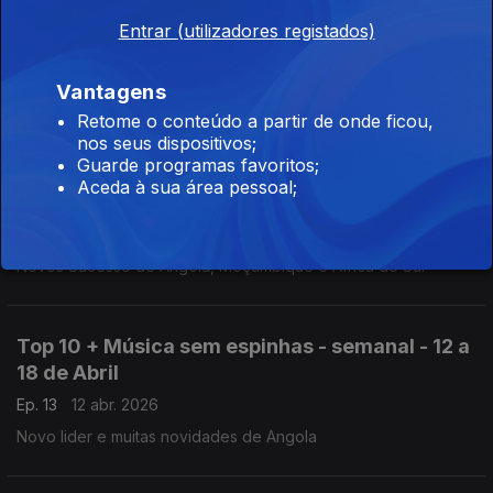
Top 10 + Música sem espinhas - semanal - 26
Entrar (utilizadores registados)
de Abril a 2 de Maio
Ep. 15
26 abr. 2026
Vantagens
Novas lideranças e novidades de Cabo Verde e Moçambique
Retome o conteúdo a partir de onde ficou,
nos seus dispositivos;
Guarde programas favoritos;
Top 10 + Música sem espinhas - semanal - 19 a
Aceda à sua área pessoal;
25 de Abril
Ep. 14
19 abr. 2026
Novos Sucesso de Angola, Moçambique e Africa do Sul
Top 10 + Música sem espinhas - semanal - 12 a
18 de Abril
Ep. 13
12 abr. 2026
Novo lider e muitas novidades de Angola