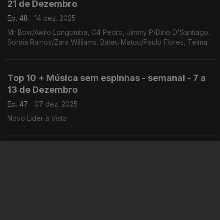
21 de Dezembro
Ep. 48
14 dez. 2025
Mr Bow/Awilo Longomba, C4 Pedro, Jimmy P/Dino D'Santiago,
Soraia Ramos/Zara Williams, Bateu Matou/Paulo Flores, Telma
Lee, Neyna, Irina Barros/Nelson Freitas, Lynder Matiko, Neuza
Top 10 + Música sem espinhas - semanal - 7 a
13 de Dezembro
Ep. 47
07 dez. 2025
Novo Lider à Vista
Top 10 + Música sem espinhas - semanal - 30
de Nov a 6 Dez
Ep. 46
30 nov. 2025
Mr Bow/Awilo Longomba, C4 Pedro, Jimmy P/Dino D'Santiago,
Calema/Anderson Mário, Soraia Ramos, Irina Barros,
Yasmine,oraia Ramos/Zara Williams, Bateu Matou/Paulo Flores,