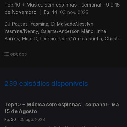
Top 10 + Música sem espinhas - semanal - 9 a 15
de Novembro
|
Ep. 44
09 nov. 2025
DJ Pausas, Yasmine, Dj Malvado/Josslyn,
Yasmine/Nenny, Calema/Anderson Mário, Irina
Barros, Melo D, Laércio Pedro/Yuri da cunha, Chachá
di Charmi, Soraia Ramos
opções
239
episódios disponíveis
929589
910592
891098
Top 10 + Música sem espinhas - semanal - 9 a
15 de Agosto
Ep. 30
09 ago. 2026