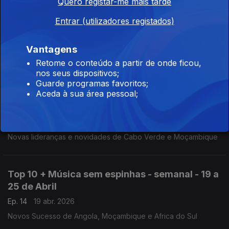
Quero registar-me mais tarde
Top 10 + Música sem espinhas - semanal - 3 a
Entrar (utilizadores registados)
9 de Maio
Ep. 16
03 mai. 2026
Vantagens
Novidades de Bissau, Madrid, Lisboa e Luanda
Retome o conteúdo a partir de onde ficou,
nos seus dispositivos;
Guarde programas favoritos;
Aceda à sua área pessoal;
Top 10 + Música sem espinhas - semanal - 26
de Abril a 2 de Maio
Ep. 15
26 abr. 2026
Novas lideranças e novidades de Cabo Verde e Moçambique
Top 10 + Música sem espinhas - semanal - 19 a
25 de Abril
Ep. 14
19 abr. 2026
Novos Sucesso de Angola, Moçambique e Africa do Sul