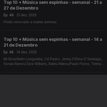
Top 10 + Música sem espinhas - semanal - 21 a
27 de Dezembro
Ep. 49
21 dez. 2025
Pódio renovado e muitas estreias
Top 10 + Música sem espinhas - semanal - 14 a
21 de Dezembro
Ep. 48
14 dez. 2025
Mr Bow/Awilo Longomba, C4 Pedro, Jimmy P/Dino D'Santiago,
Soraia Ramos/Zara Williams, Bateu Matou/Paulo Flores, Telma
Lee, Neyna, Irina Barros/Nelson Freitas, Lynder Matiko, Neuza
Top 10 + Música sem espinhas - semanal - 7 a
13 de Dezembro
Ep. 47
07 dez. 2025
Novo Lider à Vista