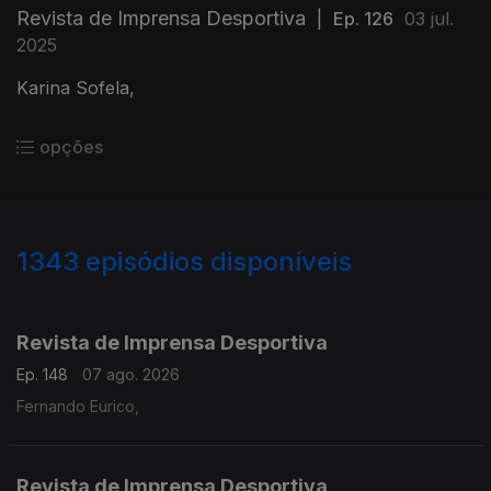
Revista de Imprensa Desportiva
|
Ep. 126
03 jul.
2025
Karina Sofela,
opções
1343
episódios disponíveis
944471
941318
937793
933759
929822
925659
Revista de Imprensa Desportiva
Ep. 148
07 ago. 2026
Fernando Eurico,
Revista de Imprensa Desportiva