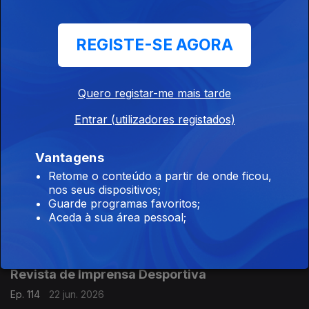
Revista de Imprensa Desportiva
Ep. 117
25 jun. 2026
REGISTE-SE AGORA
Mário Silva da Costa,
Quero registar-me mais tarde
Revista de Imprensa Desportiva
Ep. 116
24 jun. 2026
Entrar (utilizadores registados)
Mário Silva da Costa,
Vantagens
Retome o conteúdo a partir de onde ficou,
Revista de Imprensa Desportiva
nos seus dispositivos;
Guarde programas favoritos;
Ep. 115
23 jun. 2026
Aceda à sua área pessoal;
Mário Silva da Costa,
Revista de Imprensa Desportiva
Ep. 114
22 jun. 2026