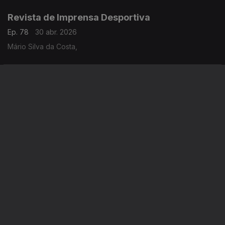
Revista de Imprensa Desportiva
Ep. 78
30 abr. 2026
Mário Silva da Costa,
Revista de Imprensa Desportiva
Ep. 77
29 abr. 2026
Mário Silva da Costa,
Instale a aplicação
RTP Play