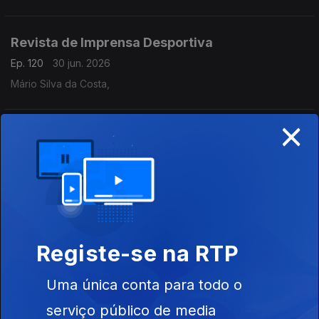
Revista de Imprensa Desportiva
Ep. 120
30 jun. 2026
Mário Silva da Costa,
×
Revista de Imprensa Desportiva
Ep. 119
29 jun. 2026
Mário Silva da Costa,
Revista de Imprensa Desportiva
Registe-se na RTP
Ep. 118
26 jun. 2026
Mário Silva da Costa,
Uma única conta para todo o
serviço público de media