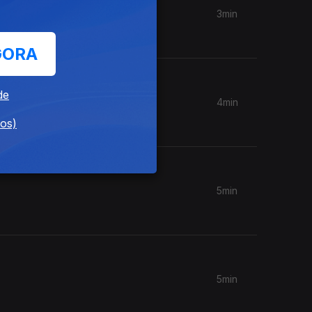
3min
GORA
de
4min
dos)
5min
5min