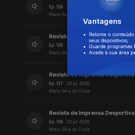
Ep. 139
27 jul. 2026
Mário Silva da Costa
Vantagens
Retome o conteúdo a
Revista de Imprensa Desportiva
seus dispositivos;
Ep. 138
24 jul. 2026
Guarde programas f
Aceda à sua área pe
Mário Silva da Costa
Revista de Imprensa Desportiva
Ep. 137
23 jul. 2026
Mário Silva da Costa
Revista de Imprensa Desportiva
Ep. 136
22 jul. 2026
Mário Silva da Costa