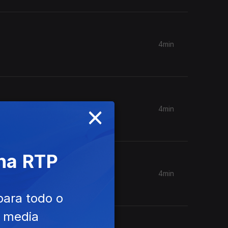
4min
×
4min
 na RTP
4min
para todo o
e media