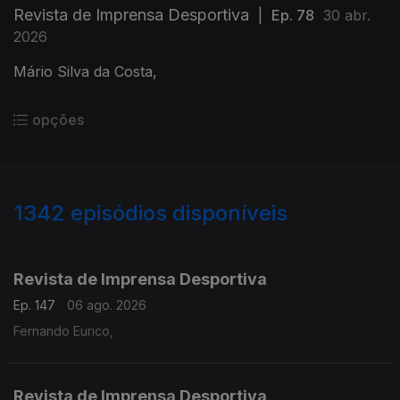
Revista de Imprensa Desportiva
|
Ep. 78
30 abr.
2026
Mário Silva da Costa,
opções
1342
episódios disponíveis
944245
941089
937260
Revista de Imprensa Desportiva
Ep. 147
06 ago. 2026
Fernando Eurico,
Revista de Imprensa Desportiva