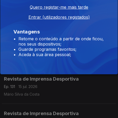
Quero registar-me mais tarde
Revista de Imprensa Desportiva
Entrar (utilizadores registados)
Ep. 133
17 jul. 2026
Mário Silva da Costa
Vantagens
Retome o conteúdo a partir de onde ficou,
nos seus dispositivos;
Revista de Imprensa Desportiva
Guarde programas favoritos;
Ep. 132
16 jul. 2026
Aceda à sua área pessoal;
Mário Silva da Costa
Revista de Imprensa Desportiva
Ep. 131
15 jul. 2026
Mário Silva da Costa
Revista de Imprensa Desportiva