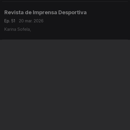
Revista de Imprensa Desportiva
Ep. 51
20 mar. 2026
Karina Sofela,
Revista de Imprensa Desportiva
Ep. 50
19 mar. 2026
Karina Sofela,
Instale a aplicação
RTP Play