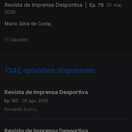
Revista de Imprensa Desportiva
|
Ep. 79
01 mai.
2026
Mário Silva da Costa,
opções
1342
episódios disponíveis
944245
941089
937260
933464
929036
925375
921396
916453
Revista de Imprensa Desportiva
Ep. 147
06 ago. 2026
Fernando Eurico,
Revista de Imprensa Desportiva