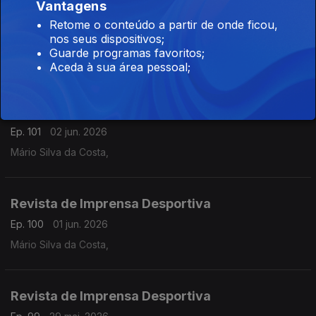
Vantagens
Revista de Imprensa Desportiva
Retome o conteúdo a partir de onde ficou,
nos seus dispositivos;
Ep. 102
03 jun. 2026
Guarde programas favoritos;
Mário Silva da Costa,
Aceda à sua área pessoal;
Revista de Imprensa Desportiva
Ep. 101
02 jun. 2026
Mário Silva da Costa,
Revista de Imprensa Desportiva
Ep. 100
01 jun. 2026
Mário Silva da Costa,
Revista de Imprensa Desportiva