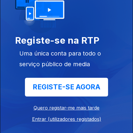
Mário Silva da Costa,
Revista de Imprensa Desportiva
Ep. 105
08 jun. 2026
Registe-se na RTP
Mário Silva da Costa,
Uma única conta para todo o
Revista de Imprensa Desportiva
serviço público de media
Ep. 104
05 jun. 2026
Mário Silva da Costa,
REGISTE-SE AGORA
Revista de Imprensa Desportiva
Quero registar-me mais tarde
Ep. 103
04 jun. 2026
Entrar (utilizadores registados)
Mário Silva da Costa,